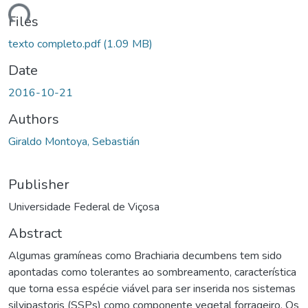
ding...
Files
texto completo.pdf
(1.09 MB)
Date
2016-10-21
Authors
Giraldo Montoya, Sebastián
Publisher
Universidade Federal de Viçosa
Abstract
Algumas gramíneas como Brachiaria decumbens tem sido
apontadas como tolerantes ao sombreamento, característica
que torna essa espécie viável para ser inserida nos sistemas
silvipastoris (SSPs) como componente vegetal forrageiro. Os