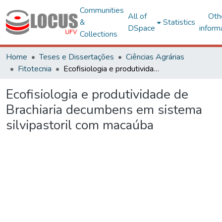
Communities
All of
Oth
&
Statistics
DSpace
inform
Collections
Home
Teses e Dissertações
Ciências Agrárias
Fitotecnia
Ecofisiologia e produtividade de Brachiaria decumbens em sistema silvipastoril com macaúba
Ecofisiologia e produtividade de
Brachiaria decumbens em sistema
silvipastoril com macaúba