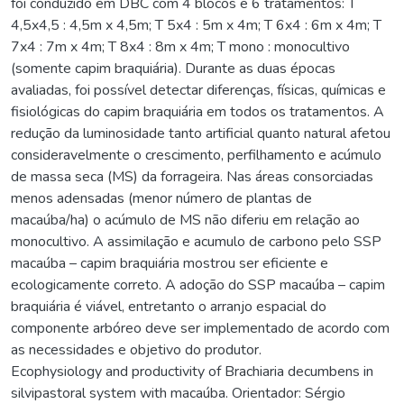
foi conduzido em DBC com 4 blocos e 6 tratamentos: T
4,5x4,5 : 4,5m x 4,5m; T 5x4 : 5m x 4m; T 6x4 : 6m x 4m; T
7x4 : 7m x 4m; T 8x4 : 8m x 4m; T mono : monocultivo
(somente capim braquiária). Durante as duas épocas
avaliadas, foi possível detectar diferenças, físicas, químicas e
fisiológicas do capim braquiária em todos os tratamentos. A
redução da luminosidade tanto artificial quanto natural afetou
consideravelmente o crescimento, perfilhamento e acúmulo
de massa seca (MS) da forrageira. Nas áreas consorciadas
menos adensadas (menor número de plantas de
macaúba/ha) o acúmulo de MS não diferiu em relação ao
monocultivo. A assimilação e acumulo de carbono pelo SSP
macaúba – capim braquiária mostrou ser eficiente e
ecologicamente correto. A adoção do SSP macaúba – capim
braquiária é viável, entretanto o arranjo espacial do
componente arbóreo deve ser implementado de acordo com
as necessidades e objetivo do produtor.
Ecophysiology and productivity of Brachiaria decumbens in
silvipastoral system with macaúba. Orientador: Sérgio