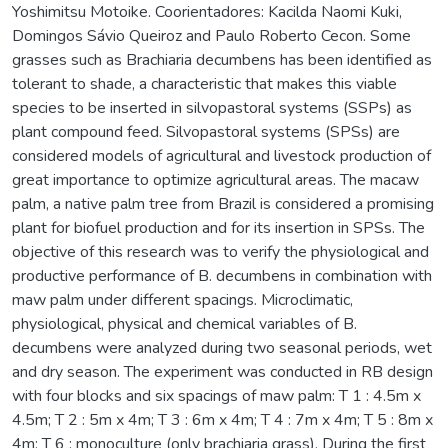
Yoshimitsu Motoike. Coorientadores: Kacilda Naomi Kuki,
Domingos Sávio Queiroz and Paulo Roberto Cecon. Some
grasses such as Brachiaria decumbens has been identified as
tolerant to shade, a characteristic that makes this viable
species to be inserted in silvopastoral systems (SSPs) as
plant compound feed. Silvopastoral systems (SPSs) are
considered models of agricultural and livestock production of
great importance to optimize agricultural areas. The macaw
palm, a native palm tree from Brazil is considered a promising
plant for biofuel production and for its insertion in SPSs. The
objective of this research was to verify the physiological and
productive performance of B. decumbens in combination with
maw palm under different spacings. Microclimatic,
physiological, physical and chemical variables of B.
decumbens were analyzed during two seasonal periods, wet
and dry season. The experiment was conducted in RB design
with four blocks and six spacings of maw palm: T 1 : 4.5m x
4.5m; T 2 : 5m x 4m; T 3 : 6m x 4m; T 4 : 7m x 4m; T 5 : 8m x
4m; T 6 : monoculture (only brachiaria grass). During the first