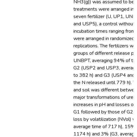
NH3(g)) was assumed to be N
treatments were arranged in a f
seven fertilizer (U, UP1, U
and USP5), a control without 
incubation times ranging from
were arranged in randomized b
replications. The fertilizers we
groups of different release p
UNBPT, averaging 94% of the 
G2 (USP2 and USP3, averagi
to 382 h) and G3 (USP4 and
the N released until 779 h). 
and soil was different betwee
major transformations of ure
increases in pH and losses of 
G1 followed by those of G2 
loss by volatilization (NVol)
average time of 717 h), 15% 
1174 h) and 3% (G3, average 