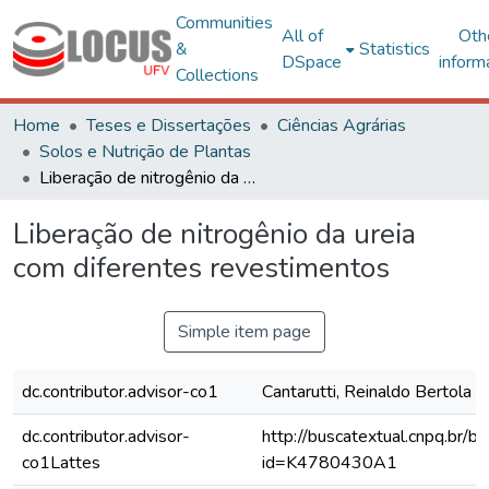
Communities
All of
Oth
&
Statistics
DSpace
inform
Collections
Home
Teses e Dissertações
Ciências Agrárias
Solos e Nutrição de Plantas
Liberação de nitrogênio da ureia com diferentes revestimentos
Liberação de nitrogênio da ureia
com diferentes revestimentos
Simple item page
dc.contributor.advisor-co1
Cantarutti, Reinaldo Bertola
dc.contributor.advisor-
http://buscatextual.cnpq.br/bu
co1Lattes
id=K4780430A1