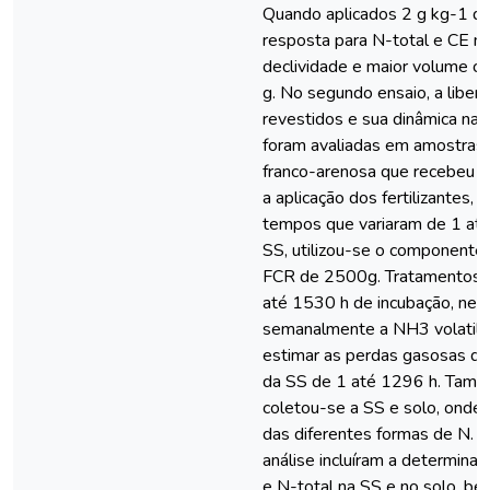
Quando aplicados 2 g kg-1 de
resposta para N-total e CE 
declividade e maior volume c
g. No segundo ensaio, a libera
revestidos e sua dinâmica na 
foram avaliadas em amostras 
franco-arenosa que recebeu 2
a aplicação dos fertilizantes, 
tempos que variaram de 1 até
SS, utilizou-se o componente 
FCR de 2500g. Tratamentos a
até 1530 h de incubação, nele
semanalmente a NH3 volatiliza
estimar as perdas gasosas d
da SS de 1 até 1296 h. Tamb
coletou-se a SS e solo, onde 
das diferentes formas de N. 
análise incluíram a determin
e N-total na SS e no solo, b