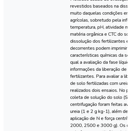
revestidos baseados na disso
muito daquelas condições enc
agrícolas, sobretudo pela infl
temperatura, pH, atividade mic
matéria orgânica e CTC do so
dissolução dos fertilizantes e
decorrentes podem imprimir 
características químicas da so
qual a avaliação da fase líqui
informações da liberação de n
fertilizantes. Para avaliar a 
de solo fertilizadas com ureia
realizados dois ensaios. No p
coleta de solução do solo (S
centrifugação foram feitas av
ureia (1 e 2 g kg-1), além d
aplicação de N e força centríf
2000, 2500 e 3000 g). Os co