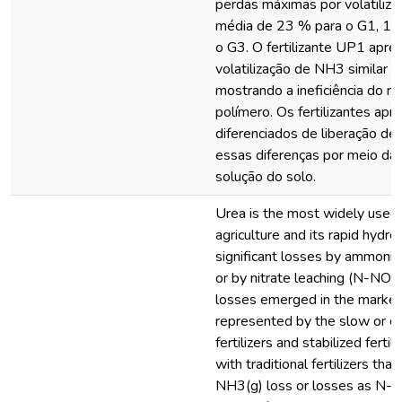
perdas máximas por volatili
média de 23 % para o G1, 15
o G3. O fertilizante UP1 apre
volatilização de NH3 similar a
mostrando a ineficiência do 
polímero. Os fertilizantes ap
diferenciados de liberação de 
essas diferenças por meio da 
solução do solo.
Urea is the most widely used ni
agriculture and its rapid hydrol
significant losses by ammonia
or by nitrate leaching (N-NO3 
losses emerged in the market
represented by the slow or co
fertilizers and stabilized fert
with traditional fertilizers tha
NH3(g) loss or losses as N-N