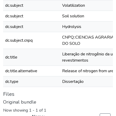
dc.subject
Volatilization
dc.subject
Soil solution
dc.subject
Hydrolysis
CNPQ::CIENCIAS AGRARIAS
dc.subject.cnpq
DO SOLO
Liberação de nitrogênio da ur
dc.title
revestimentos
dc.title.alternative
Release of nitrogen from urea 
dc.type
Dissertação
Files
Original bundle
Now showing
1 - 1 of 1