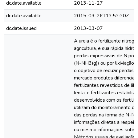
dc.date.available
2013-11-27
dc.date.available
2015-03-26T13:53:30Z
dc.date.issued
2013-03-07
A ureia é o fertilizante nitrog
agricultura, e sua rápida hidró
perdas expressivas de N por v
(N-NH3(g)) ou por lixiviação 
o objetivo de reduzir perdas 
mercado produtos diferenciad
fertilizantes revestidos de li
lenta, e fertilizantes estabiliz
desenvolvidos com os fertiliza
utilizam do monitoramento d
das perdas na forma de N-NO
informações diretas a respeito
ou mesmo informações sobre a
Métodos usuais de avaliação d