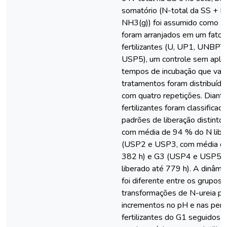
somatório (N-total da SS + N
NH3(g)) foi assumido como N 
foram arranjados em um fatori
fertilizantes (U, UP1, UNBP
USP5), um controle sem apli
tempos de incubação que vari
tratamentos foram distribuíd
com quatro repetições. Diante
fertilizantes foram classifica
padrões de liberação distint
com média de 94 % do N liber
(USP2 e USP3, com média de
382 h) e G3 (USP4 e USP5, 
liberado até 779 h). A dinâmi
foi diferente entre os grupos
transformações de N-ureia p
incrementos no pH e nas per
fertilizantes do G1 seguidos