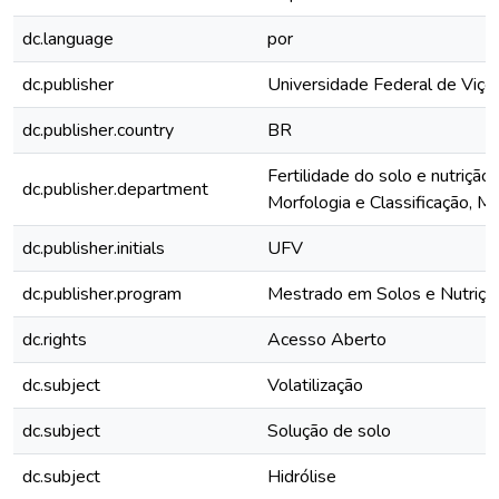
dc.language
por
dc.publisher
Universidade Federal de Viço
dc.publisher.country
BR
Fertilidade do solo e nutrição
dc.publisher.department
Morfologia e Classificação, Mi
dc.publisher.initials
UFV
dc.publisher.program
Mestrado em Solos e Nutriçã
dc.rights
Acesso Aberto
dc.subject
Volatilização
dc.subject
Solução de solo
dc.subject
Hidrólise