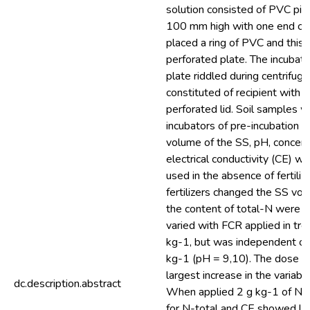
solution consisted of PVC pi
100 mm high with one end clo
placed a ring of PVC and this
perforated plate. The incubat
plate riddled during centrifug
constituted of recipient with
perforated lid. Soil samples w
incubators of pre-incubation to
volume of the SS, pH, concent
electrical conductivity (CE) w
used in the absence of fertiliz
fertilizers changed the SS vo
the content of total-N were 
varied with FCR applied in tr
kg-1, but was independent of
kg-1 (pH = 9,10). The dose 
largest increase in the variab
dc.description.abstract
When applied 2 g kg-1 of N-
for N-total and CE showed lo