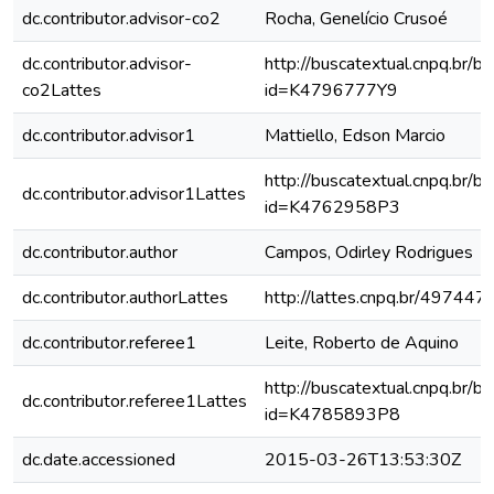
dc.contributor.advisor-co2
Rocha, Genelício Crusoé
dc.contributor.advisor-
http://buscatextual.cnpq.br/bu
co2Lattes
id=K4796777Y9
dc.contributor.advisor1
Mattiello, Edson Marcio
http://buscatextual.cnpq.br/bu
dc.contributor.advisor1Lattes
id=K4762958P3
dc.contributor.author
Campos, Odirley Rodrigues
dc.contributor.authorLattes
http://lattes.cnpq.br/4974
dc.contributor.referee1
Leite, Roberto de Aquino
http://buscatextual.cnpq.br/bu
dc.contributor.referee1Lattes
id=K4785893P8
dc.date.accessioned
2015-03-26T13:53:30Z