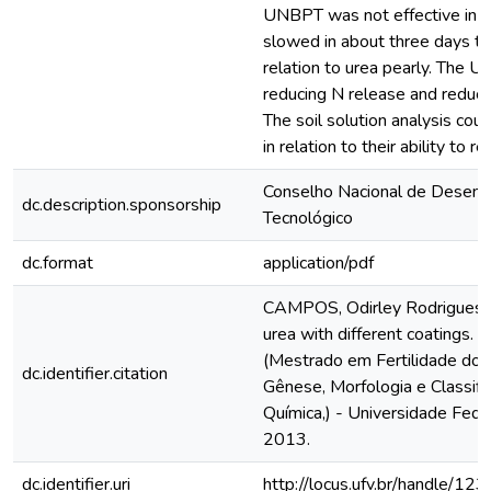
UNBPT was not effective in r
slowed in about three days the
relation to urea pearly. The U
reducing N release and reduc
The soil solution analysis could
in relation to their ability to r
Conselho Nacional de Desenvo
dc.description.sponsorship
Tecnológico
dc.format
application/pdf
CAMPOS, Odirley Rodrigues. 
urea with different coatings. 
(Mestrado em Fertilidade do s
dc.identifier.citation
Gênese, Morfologia e Classific
Química,) - Universidade Feder
2013.
dc.identifier.uri
http://locus.ufv.br/handle/