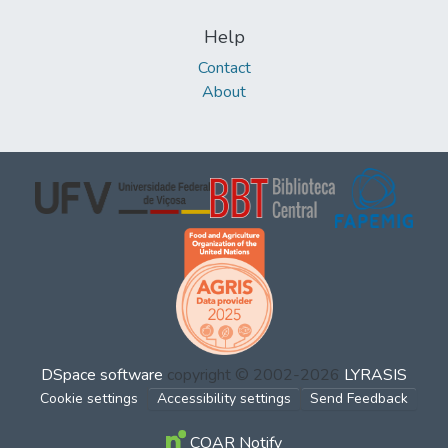
Help
Contact
About
DSpace software
copyright © 2002-2026
LYRASIS
Cookie settings
Accessibility settings
Send Feedback
COAR Notify