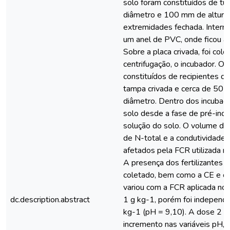
solo foram constituídos de 
diâmetro e 100 mm de altura
extremidades fechada. Interna
um anel de PVC, onde ficou ap
Sobre a placa crivada, foi col
centrifugação, o incubador. O
constituídos de recipientes d
tampa crivada e cerca de 50 
diâmetro. Dentro dos incubad
solo desde a fase de pré-incu
solução do solo. O volume da 
de N-total e a condutividade 
afetados pela FCR utilizada na 
A presença dos fertilizantes 
coletado, bem como a CE e o 
variou com a FCR aplicada no
dc.description.abstract
1 g kg-1, porém foi independ
kg-1 (pH = 9,10). A dose 2 
incremento nas variáveis pH, 