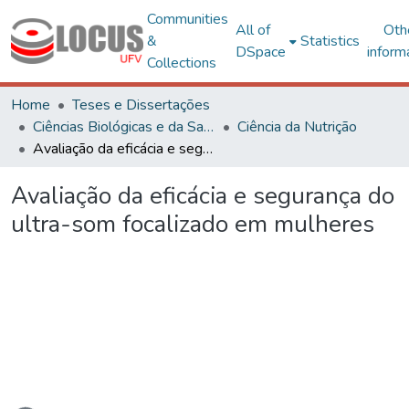
Communities
All of
Oth
&
Statistics
DSpace
inform
Collections
Home
Teses e Dissertações
Ciências Biológicas e da Saúde
Ciência da Nutrição
Avaliação da eficácia e segurança do ultra-som focalizado em mulheres
Avaliação da eficácia e segurança do
ultra-som focalizado em mulheres
Loading...