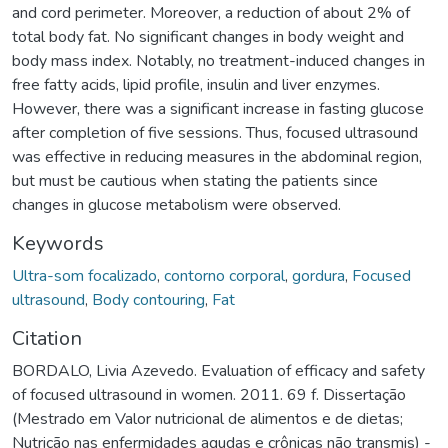
and cord perimeter. Moreover, a reduction of about 2% of
total body fat. No significant changes in body weight and
body mass index. Notably, no treatment-induced changes in
free fatty acids, lipid profile, insulin and liver enzymes.
However, there was a significant increase in fasting glucose
after completion of five sessions. Thus, focused ultrasound
was effective in reducing measures in the abdominal region,
but must be cautious when stating the patients since
changes in glucose metabolism were observed.
Keywords
Ultra-som focalizado
,
contorno corporal
,
gordura
,
Focused
ultrasound
,
Body contouring
,
Fat
Citation
BORDALO, Livia Azevedo. Evaluation of efficacy and safety
of focused ultrasound in women. 2011. 69 f. Dissertação
(Mestrado em Valor nutricional de alimentos e de dietas;
Nutrição nas enfermidades agudas e crônicas não transmis) -