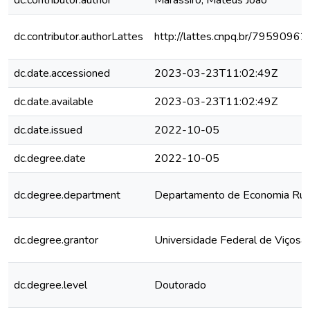
dc.contributor.author
Marassiro, Mateus João
dc.contributor.authorLattes
http://lattes.cnpq.br/795909
dc.date.accessioned
2023-03-23T11:02:49Z
dc.date.available
2023-03-23T11:02:49Z
dc.date.issued
2022-10-05
dc.degree.date
2022-10-05
dc.degree.department
Departamento de Economia Rur
dc.degree.grantor
Universidade Federal de Viçosa
dc.degree.level
Doutorado