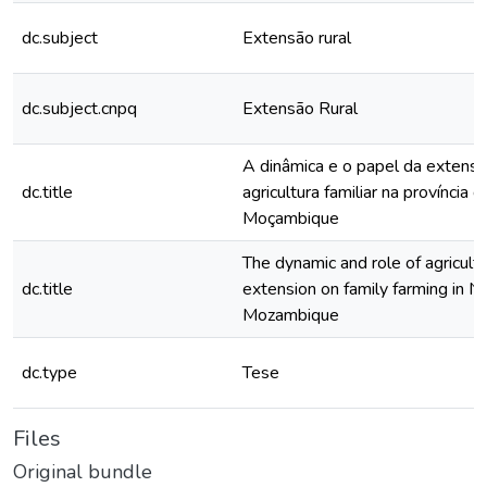
dc.subject
Extensão rural
dc.subject.cnpq
Extensão Rural
A dinâmica e o papel da extensão
dc.title
agricultura familiar na província 
Moçambique
The dynamic and role of agricultur
dc.title
extension on family farming in N
Mozambique
dc.type
Tese
Files
Original bundle