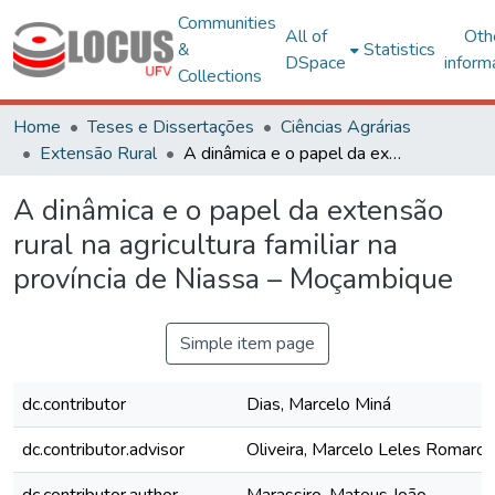
Communities
All of
Oth
&
Statistics
DSpace
inform
Collections
Home
Teses e Dissertações
Ciências Agrárias
Extensão Rural
A dinâmica e o papel da extensão rural na agricultura familiar na província de Niassa – Moçambique
A dinâmica e o papel da extensão
rural na agricultura familiar na
província de Niassa – Moçambique
Simple item page
dc.contributor
Dias, Marcelo Miná
dc.contributor.advisor
Oliveira, Marcelo Leles Romarco