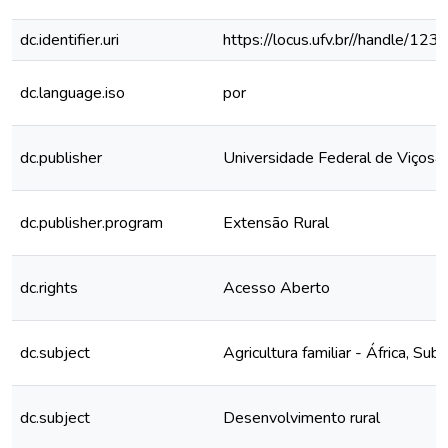
dc.identifier.uri
https://locus.ufv.br//handle/
dc.language.iso
por
dc.publisher
Universidade Federal de Viçosa
dc.publisher.program
Extensão Rural
dc.rights
Acesso Aberto
dc.subject
Agricultura familiar - África, Sub
dc.subject
Desenvolvimento rural