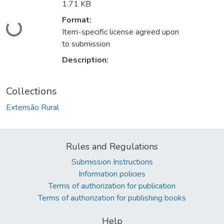
1.71 KB
Format:
ading...
Item-specific license agreed upon
to submission
Description:
Collections
Extensão Rural
Rules and Regulations
Submission Instructions
Information policies
Terms of authorization for publication
Terms of authorization for publishing books
Help