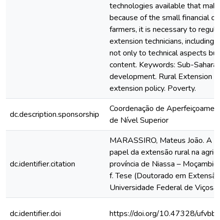
technologies available that mak
because of the small financial ca
farmers, it is necessary to regular
extension technicians, including
not only to technical aspects but
content. Keywords: Sub-Saharan 
development. Rural Extension A
extension policy. Poverty.
Coordenação de Aperfeiçoamen
dc.description.sponsorship
de Nível Superior
MARASSIRO, Mateus João. A di
papel da extensão rural na agricu
dc.identifier.citation
província de Niassa – Moçambiq
f. Tese (Doutorado em Extensão 
Universidade Federal de Viçosa,
dc.identifier.doi
https://doi.org/10.47328/ufvbb