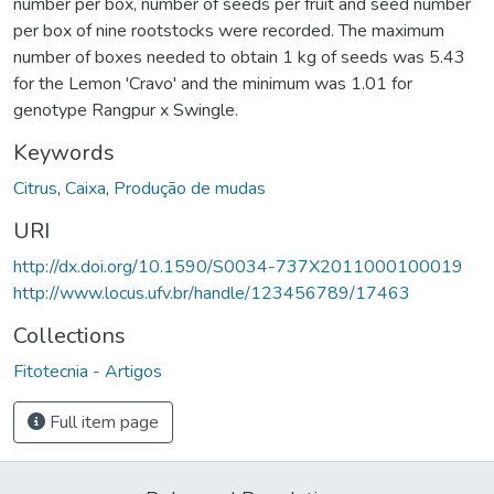
number per box, number of seeds per fruit and seed number
per box of nine rootstocks were recorded. The maximum
number of boxes needed to obtain 1 kg of seeds was 5.43
for the Lemon 'Cravo' and the minimum was 1.01 for
genotype Rangpur x Swingle.
Keywords
Citrus
,
Caixa
,
Produção de mudas
URI
http://dx.doi.org/10.1590/S0034-737X2011000100019
http://www.locus.ufv.br/handle/123456789/17463
Collections
Fitotecnia - Artigos
Full item page