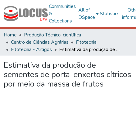
Communities
All of
Oth
&
Statistics
DSpace
inform
Collections
Home
Produção Técnico-científica
Centro de Ciências Agrárias
Fitotecnia
Fitotecnia - Artigos
Estimativa da produção de sementes de porta-enxertos cítricos por meio da massa de frutos
Estimativa da produção de
sementes de porta-enxertos cítricos
por meio da massa de frutos