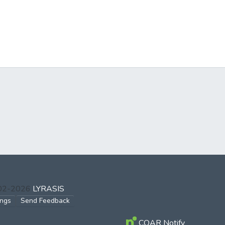
002-2026
LYRASIS
ings
Send Feedback
COAR Notify