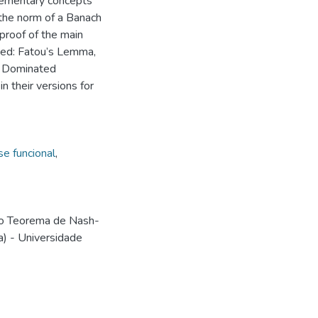
elementary concepts
 the norm of a Banach
 proof of the main
used: Fatou’s Lemma,
s Dominated
 their versions for
se funcional
,
 o Teorema de Nash-
) - Universidade