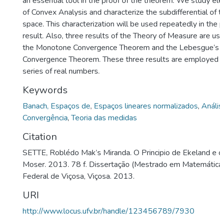
an essential tool in the proof of the theorem. We study 
of Convex Analysis and characterize the subdifferential of
space. This characterization will be used repeatedly in the
result. Also, three results of the Theory of Measure are 
the Monotone Convergence Theorem and the Lebesgue’
Convergence Theorem. These three results are employed in
series of real numbers.
Keywords
Banach, Espaços de
,
Espaços lineares normalizados
,
Análi
Convergência
,
Teoria das medidas
Citation
SETTE, Roblédo Mak’s Miranda. O Principio de Ekeland e
Moser. 2013. 78 f. Dissertação (Mestrado em Matemática
Federal de Viçosa, Viçosa. 2013.
URI
http://www.locus.ufv.br/handle/123456789/7930