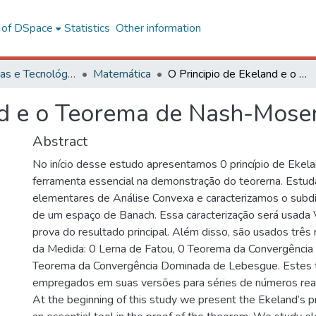
l of DSpace
Statistics
Other information
Ciências Exatas e Tecnológicas
Matemática
O Principio de Ekeland e o Teorema de Nash-Moser
nd e o Teorema de Nash-Mose
Abstract
No início desse estudo apresentamos 0 princípio de Ekel
ferramenta essencial na demonstração do teorerna. Estu
elementares de Análise Convexa e caracterizamos o subdi
de um espaço de Banach. Essa caracterização será usada 
prova do resultado principal. Além disso, são usados três 
da Medida: 0 Lerna de Fatou, 0 Teorema da Convergênci
Teorema da Convergência Dominada de Lebesgue. Estes t
empregados em suas versões para séries de números reai
At the beginning of this study we present the Ekeland’s pri