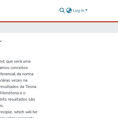
Log In
r
and, que será uma
damos conceitos
ferencial da norma
Várias vezes na
resultados da Teoria
a Monótona e o
rês resultados são
s.
nciple, which will be