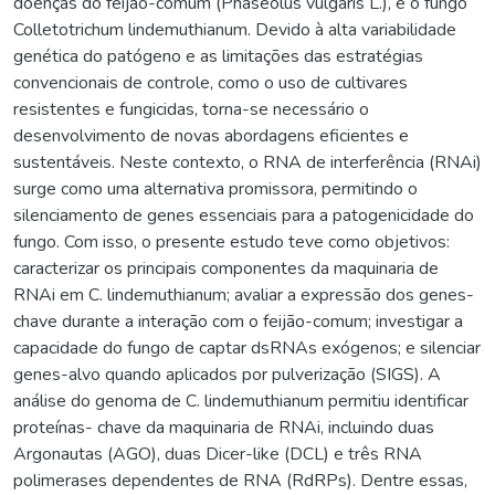
doenças do feijão-comum (Phaseolus vulgaris L.), é o fungo
Colletotrichum lindemuthianum. Devido à alta variabilidade
genética do patógeno e as limitações das estratégias
convencionais de controle, como o uso de cultivares
resistentes e fungicidas, torna-se necessário o
desenvolvimento de novas abordagens eficientes e
sustentáveis. Neste contexto, o RNA de interferência (RNAi)
surge como uma alternativa promissora, permitindo o
silenciamento de genes essenciais para a patogenicidade do
fungo. Com isso, o presente estudo teve como objetivos:
caracterizar os principais componentes da maquinaria de
RNAi em C. lindemuthianum; avaliar a expressão dos genes-
chave durante a interação com o feijão-comum; investigar a
capacidade do fungo de captar dsRNAs exógenos; e silenciar
genes-alvo quando aplicados por pulverização (SIGS). A
análise do genoma de C. lindemuthianum permitiu identificar
proteínas- chave da maquinaria de RNAi, incluindo duas
Argonautas (AGO), duas Dicer-like (DCL) e três RNA
polimerases dependentes de RNA (RdRPs). Dentre essas,