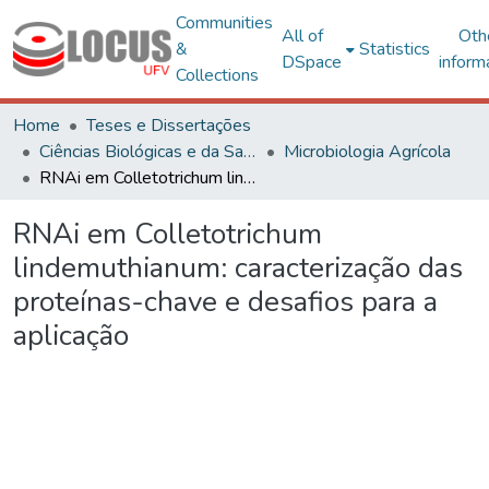
Communities
All of
Oth
&
Statistics
DSpace
inform
Collections
Home
Teses e Dissertações
Ciências Biológicas e da Saúde
Microbiologia Agrícola
RNAi em Colletotrichum lindemuthianum: caracterização das proteínas-chave e desafios para a aplicação
RNAi em Colletotrichum
lindemuthianum: caracterização das
proteínas-chave e desafios para a
aplicação