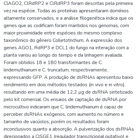
ClAGO2, ClRdRP2 e ClRdRP3 foram descritas pela primeira
vez na espécie. Todas as proteínas apresentaram domínios
altamente conservados, e a análise filogenética indica que os
genes que as codificam foram mantidos nos genomas, com
maior proximidade entre espécies do mesmo complexo
taxonômico do gênero Colletotrichum. A expressão dos
genes AGO1, RdRP3 e DCL1 do fungo na interação com a
planta variou ao longo do tempo e da linhagem avaliada.
Foram obtidos 18 e 180 transformantes de C.
lindemuthianum e C. truncatum, respectivamente,
expressando GFP. A produção de dsRNAs apresentou baixo
rendimento em dois métodos testados (in vivo e in vitro),
resultando em uma média de 12,2 µg de dsRNA sintetizado
pelo kit comercial. Os ensaios de captação de dsRNA por
microcultivo indicaram que C. lindemuthianum é capaz de
perceber dsRNAs exógenos, com aumento no número e
tamanho de vacúolos, porém os resultados foram
inconclusivos quanto a absorção. A pulverização dos dsRNAs
direcionados a ClSGE1 (regulador transcricional putativo) e