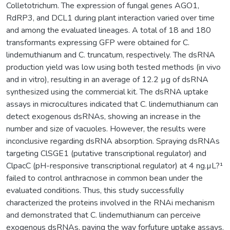
Colletotrichum. The expression of fungal genes AGO1,
RdRP3, and DCL1 during plant interaction varied over time
and among the evaluated lineages. A total of 18 and 180
transformants expressing GFP were obtained for C.
lindemuthianum and C. truncatum, respectively. The dsRNA
production yield was low using both tested methods (in vivo
and in vitro), resulting in an average of 12.2 µg of dsRNA
synthesized using the commercial kit. The dsRNA uptake
assays in microcultures indicated that C. lindemuthianum can
detect exogenous dsRNAs, showing an increase in the
number and size of vacuoles. However, the results were
inconclusive regarding dsRNA absorption. Spraying dsRNAs
targeting ClSGE1 (putative transcriptional regulator) and
ClpacC (pH-responsive transcriptional regulator) at 4 ng.µL?¹
failed to control anthracnose in common bean under the
evaluated conditions. Thus, this study successfully
characterized the proteins involved in the RNAi mechanism
and demonstrated that C. lindemuthianum can perceive
exogenous dsRNAs, paving the way forfuture uptake assays.