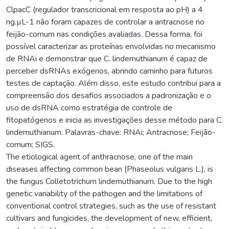
ClpacC (regulador transcricional em resposta ao pH) a 4
ng.µL-1 não foram capazes de controlar a antracnose no
feijão-comum nas condições avaliadas. Dessa forma, foi
possível caracterizar as proteínas envolvidas no mecanismo
de RNAi e demonstrar que C. lindemuthianum é capaz de
perceber dsRNAs exógenos, abrindo caminho para futuros
testes de captação. Além disso, este estudo contribui para a
compreensão dos desafios associados a padronização e o
uso de dsRNA como estratégia de controle de
fitopatógenos e inicia as investigações desse método para C.
lindemuthianum. Palavras-chave: RNAi; Antracnose; Feijão-
comum; SIGS.
The etiological agent of anthracnose, one of the main
diseases affecting common bean (Phaseolus vulgaris L.), is
the fungus Colletotrichum lindemuthianum. Due to the high
genetic variability of the pathogen and the limitations of
conventional control strategies, such as the use of resistant
cultivars and fungicides, the development of new, efficient,