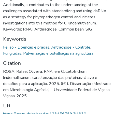
Additionally, it contributes to the understanding of the
challenges associated with standardizing and using dsRNA
as a strategy for phytopathogen control and initiates
investigations into this method for C. lindemuthianum.
Keywords: RNAi; Anthracnose; Common bean; SIG.
Keywords
Feijão - Doenças e pragas
,
Antracnose - Controle
,
Fungicidas
,
Pulverização e polvilhação na agricultura
Citation
ROSA, Rafael Oliveira. RNAi em Colletotrichum
lindemuthianum: caracterização das proteínas-chave e
desafios para a aplicação. 2025. 66 f. Dissertação (Mestrado
em Microbiologia Agrícola) - Universidade Federal de Viçosa,
Viçosa. 2025.
URI
https://locus.ufv.br/handle/123456789/34330