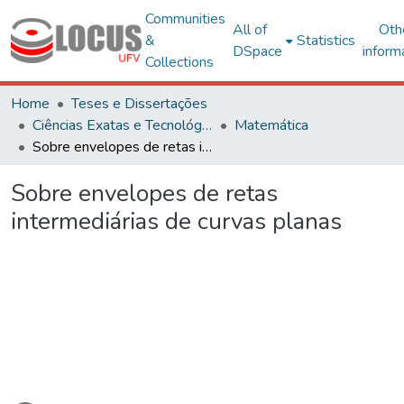
Communities
All of
Oth
&
Statistics
DSpace
inform
Collections
Home
Teses e Dissertações
Ciências Exatas e Tecnológicas
Matemática
Sobre envelopes de retas intermediárias de curvas planas
Sobre envelopes de retas
intermediárias de curvas planas