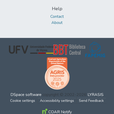
Help
Contact
About
DSpace software
copyright © 2002-2026
LYRASIS
Cookie settings
Accessibility settings
Send Feedback
COAR Notify