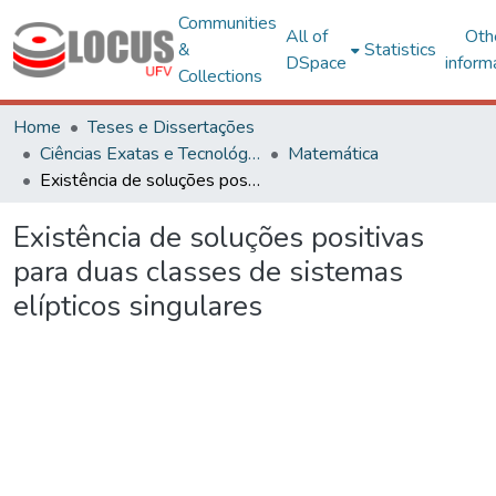
Communities
All of
Oth
&
Statistics
DSpace
inform
Collections
Home
Teses e Dissertações
Ciências Exatas e Tecnológicas
Matemática
Existência de soluções positivas para duas classes de sistemas elípticos singulares
Existência de soluções positivas
para duas classes de sistemas
elípticos singulares