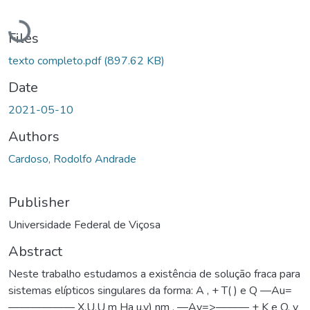
Loading...
Files
texto completo.pdf
(897.62 KB)
Date
2021-05-10
Authors
Cardoso, Rodolfo Andrade
Publisher
Universidade Federal de Viçosa
Abstract
Neste trabalho estudamos a existência de solução fraca para
sistemas elípticos singulares da forma: A , + T( ) e Q —Au=
—————— X,U,U m Ha u,v) nm , —Av=>——— + K e Q, v