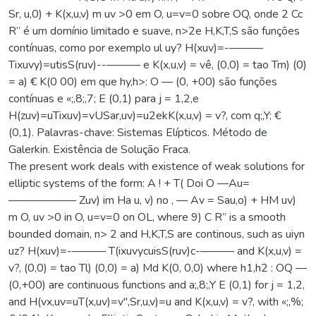
Sr, u,0) + K(x,u,v) m uv >0 em O, u=v=0 sobre OQ, onde 2 Cc
R” é um domínio limitado e suave, n>2e H,K,T,S são funções
contínuas, como por exemplo ul uy? H(xuv)=-———
Tixuvy)=utisS(ruv)--——— e K(x,u,v) = vê, (0,0) = tao Tm) (0)
= a) € K(0 00) em que hy,h>: O — (0, +00) são funções
contínuas e «;,8;,7; E (0,1) para j = 1,2,e
H(zuv)=uTixuv)=vUSar,uv)=u2ekK(x,u,v) = v?, com q;,Y; €
(0,1). Palavras-chave: Sistemas Elípticos. Método de
Galerkin. Existência de Solução Fraca.
The present work deals with existence of weak solutions for
elliptic systems of the form: A ! + T( Doi O —Au=
—————— Zuv) im Ha u, v) no , — Av = Sau,o) + HM uv)
m O, uv >0 in O, u=v=0 on OL, where 9) C R” is a smooth
bounded domain, n> 2 and H,K,T,S are continous, such as uiyn
uz? H(xuv)=-——— T(ixuvycuisS(ruv)c-——— and K(x,u,v) =
v?, (0,0) = tao Tl) (0,0) = a) Md K(0, 0,0) where h1,h2 : OQ —
(0,+00) are continuous functions and a;,8;,Y E (0,1) for j = 1,2,
and H(vx,uv=uT(x,uv)=v",Sr,u,v)=u and K(x,u,v) = v?, with «;,%;