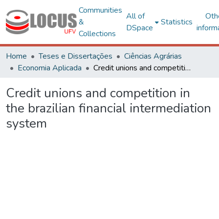
Communities
All of
Oth
&
Statistics
DSpace
inform
Collections
Home
Teses e Dissertações
Ciências Agrárias
Economia Aplicada
Credit unions and competition in the brazilian financial intermediation system
Credit unions and competition in
the brazilian financial intermediation
system