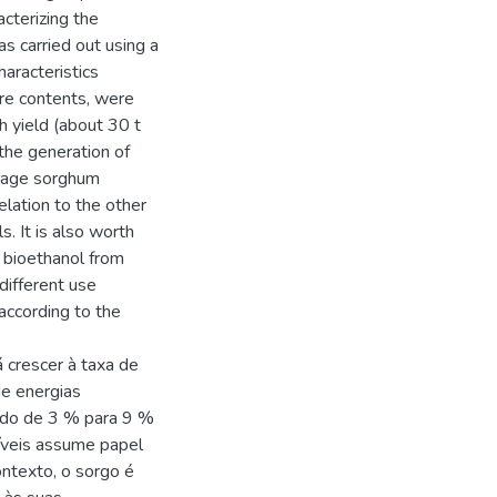
acterizing the
s carried out using a
aracteristics
ture contents, were
h yield (about 30 t
 the generation of
forage sorghum
relation to the other
s. It is also worth
 bioethanol from
different use
according to the
 crescer à taxa de
e energias
ando de 3 % para 9 %
tíveis assume papel
ontexto, o sorgo é