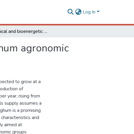
Log In
Chemical and bioenergetic characterization of sorghum agronomic groups
rghum agronomic
pected to grow at a
roduction of
er year, rising from
els supply assumes a
orghum is a promising
 characteristics and
udy aimed at
onomic groups