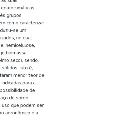
 às suas
 edafoclimáticas
três grupos
em como caracterizar
nduziu-se um
izados, no qual
se, hemicelulose,
orgo biomassa
olmo seco), sendo,
sólidos, isto é,
entaram menor teor de
 indicadas para a
 possibilidade de
gaço de sorgo
de uso que podem ser
po agronômico e a