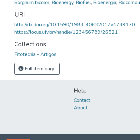
Sorghum bicolor
,
Bioenergy
,
Biofuel
,
Bioenergia
,
Biocombus
URI
http://dx.doi.org/10.1590/1983-40632017v4749170
https://locus.ufv.br//handle/123456789/26521
Collections
Fitotecnia - Artigos
Full item page
Help
Contact
About