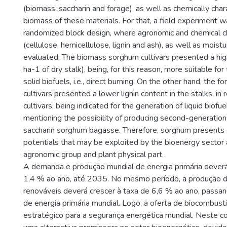
(biomass, saccharin and forage), as well as chemically char
biomass of these materials. For that, a field experiment wa
randomized block design, where agronomic and chemical ch
(cellulose, hemicellulose, lignin and ash), as well as mois
evaluated. The biomass sorghum cultivars presented a hig
ha-1 of dry stalk), being, for this reason, more suitable for
solid biofuels, i.e., direct burning. On the other hand, the 
cultivars presented a lower lignin content in the stalks, in 
cultivars, being indicated for the generation of liquid biofuel
mentioning the possibility of producing second-generation
saccharin sorghum bagasse. Therefore, sorghum presents 
potentials that may be exploited by the bioenergy sector 
agronomic group and plant physical part.
A demanda e produção mundial de energia primária deverá
1,4 % ao ano, até 2035. No mesmo período, a produção d
renováveis deverá crescer à taxa de 6,6 % ao ano, pass
de energia primária mundial. Logo, a oferta de biocombus
estratégico para a segurança energética mundial. Neste c