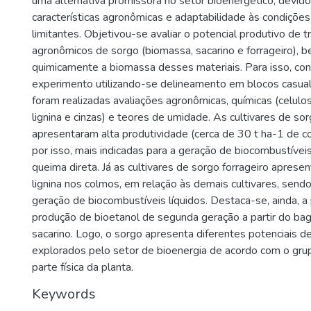
uma alternativa promissora no setor bioenergético, devido
características agronômicas e adaptabilidade às condições
limitantes. Objetivou-se avaliar o potencial produtivo de 
agronômicos de sorgo (biomassa, sacarino e forrageiro), b
quimicamente a biomassa desses materiais. Para isso, co
experimento utilizando-se delineamento em blocos casual
foram realizadas avaliações agronômicas, químicas (celulo
lignina e cinzas) e teores de umidade. As cultivares de s
apresentaram alta produtividade (cerca de 30 t ha-1 de c
por isso, mais indicadas para a geração de biocombustíveis 
queima direta. Já as cultivares de sorgo forrageiro apres
lignina nos colmos, em relação às demais cultivares, sendo
geração de biocombustíveis líquidos. Destaca-se, ainda, a
produção de bioetanol de segunda geração a partir do ba
sacarino. Logo, o sorgo apresenta diferentes potenciais 
explorados pelo setor de bioenergia de acordo com o gru
parte física da planta.
Keywords