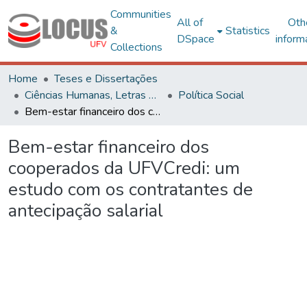
Communities
All of
Oth
&
Statistics
DSpace
inform
Collections
Home
Teses e Dissertações
Ciências Humanas, Letras e Artes
Política Social
Bem-estar financeiro dos cooperados da UFVCredi: um estudo com os contratantes de antecipação salarial
Bem-estar financeiro dos
cooperados da UFVCredi: um
estudo com os contratantes de
antecipação salarial