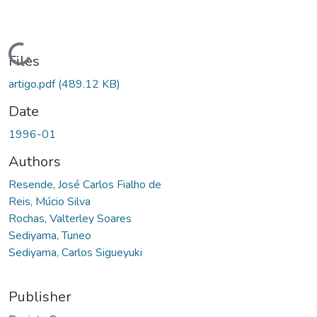
Loading...
Files
artigo.pdf
(489.12 KB)
Date
1996-01
Authors
Resende, José Carlos Fialho de
Reis, Múcio Silva
Rochas, Valterley Soares
Sediyama, Tuneo
Sediyama, Carlos Sigueyuki
Publisher