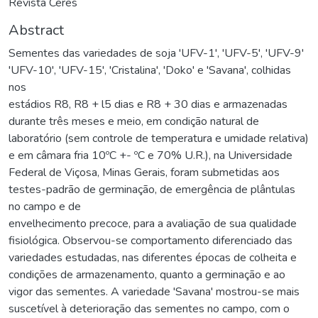
Revista Ceres
Abstract
Sementes das variedades de soja 'UFV-1', 'UFV-5', 'UFV-9'
'UFV-10', 'UFV-15', 'Cristalina', 'Doko' e 'Savana', colhidas
nos
estádios R8, R8 + l5 dias e R8 + 30 dias e armazenadas
durante três meses e meio, em condição natural de
laboratório (sem controle de temperatura e umidade relativa)
e em câmara fria 10ºC +- ºC e 70% U.R.), na Universidade
Federal de Viçosa, Minas Gerais, foram submetidas aos
testes-padrão de germinação, de emergência de plântulas
no campo e de
envelhecimento precoce, para a avaliação de sua qualidade
fisiológica. Observou-se comportamento diferenciado das
variedades estudadas, nas diferentes épocas de colheita e
condições de armazenamento, quanto a germinação e ao
vigor das sementes. A variedade 'Savana' mostrou-se mais
suscetível à deterioração das sementes no campo, com o