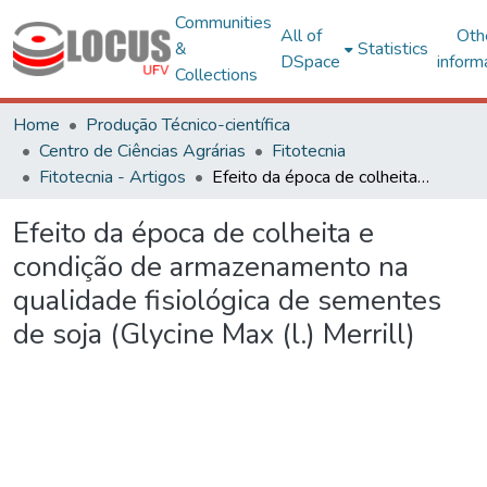
Communities
All of
Oth
&
Statistics
DSpace
inform
Collections
Home
Produção Técnico-científica
Centro de Ciências Agrárias
Fitotecnia
Fitotecnia - Artigos
Efeito da época de colheita e condição de armazenamento na qualidade fisiológica de sementes de soja (Glycine Max (l.) Merrill)
Efeito da época de colheita e
condição de armazenamento na
qualidade fisiológica de sementes
de soja (Glycine Max (l.) Merrill)