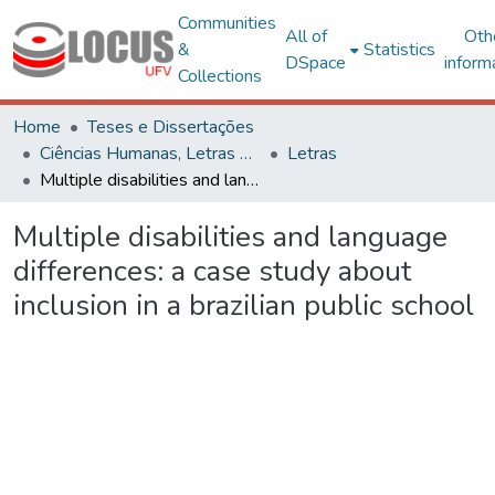
Communities
All of
Oth
&
Statistics
DSpace
inform
Collections
Home
Teses e Dissertações
Ciências Humanas, Letras e Artes
Letras
Multiple disabilities and language differences: a case study about inclusion in a brazilian public school
Multiple disabilities and language
differences: a case study about
inclusion in a brazilian public school