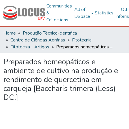
Communities
All of
Oth
&
Statistics
DSpace
inform
Collections
Home
Produção Técnico-científica
Centro de Ciências Agrárias
Fitotecnia
Fitotecnia - Artigos
Preparados homeopáticos e ambiente de cultivo na produção e rendimento de quercetina em carqueja [Baccharis trimera (Less) DC.]
Preparados homeopáticos e
ambiente de cultivo na produção e
rendimento de quercetina em
carqueja [Baccharis trimera (Less)
DC.]