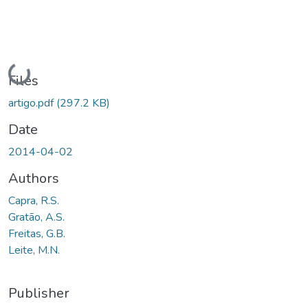
Loading...
Files
artigo.pdf
(297.2 KB)
Date
2014-04-02
Authors
Capra, R.S.
Gratão, A.S.
Freitas, G.B.
Leite, M.N.
Publisher