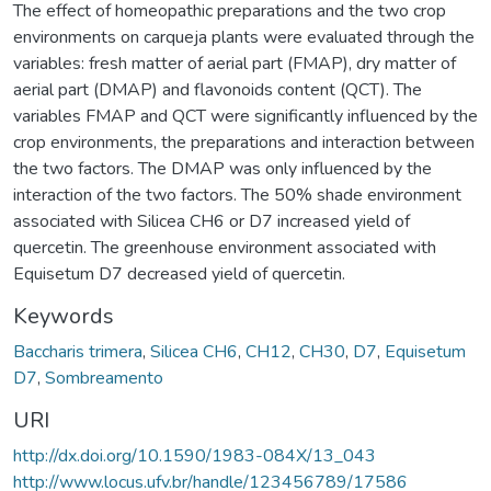
The effect of homeopathic preparations and the two crop
environments on carqueja plants were evaluated through the
variables: fresh matter of aerial part (FMAP), dry matter of
aerial part (DMAP) and flavonoids content (QCT). The
variables FMAP and QCT were significantly influenced by the
crop environments, the preparations and interaction between
the two factors. The DMAP was only influenced by the
interaction of the two factors. The 50% shade environment
associated with Silicea CH6 or D7 increased yield of
quercetin. The greenhouse environment associated with
Equisetum D7 decreased yield of quercetin.
Keywords
Baccharis trimera
,
Silicea CH6
,
CH12
,
CH30
,
D7
,
Equisetum
D7
,
Sombreamento
URI
http://dx.doi.org/10.1590/1983-084X/13_043
http://www.locus.ufv.br/handle/123456789/17586