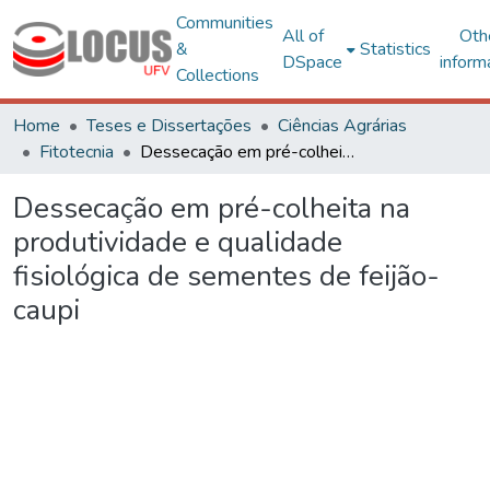
Communities
All of
Oth
&
Statistics
DSpace
inform
Collections
Home
Teses e Dissertações
Ciências Agrárias
Fitotecnia
Dessecação em pré-colheita na produtividade e qualidade fisiológica de sementes de feijão-caupi
Dessecação em pré-colheita na
produtividade e qualidade
fisiológica de sementes de feijão-
caupi