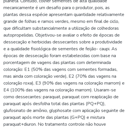
planeta. Contudo, colher sementes de alta qualidade
mecanicamente é um desafio para o produtor, pois, as
plantas dessa espécie apresentam quantidade relativamente
grande de folhas e ramos verdes, mesmo em final de ciclo,
que dificultam substancialmente a utilização de colhedoras
autopropelidas. Objetivou-se avaliar o efeito de épocas de
dessecação e herbicidas dessecantes sobre a produtividade
e a qualidade fisiológica de sementes de feijão- caupi. As
épocas de dessecação foram estabelecidas com base na
porcentagem de vagens das plantas com determinada
coloração: E1 (50% das vagens com sementes formadas,
mas ainda com coloração verde), E2 (70% das vagens na
coloração roxa), E3 (90% das vagens na coloração marrom) e
E4 (100% das vagens na coloração marrom). Usaram-se
como dessecantes: paraquat, paraquat com reaplicação de
paraquat após desfolha total das plantas (PQ+PQ),
glufosinato de amônio, glyphosate com aplicação seguinte de
paraquat após morte das plantas (G+PQ) e mistura
paraquat+diuron. No tratamento controle não houve