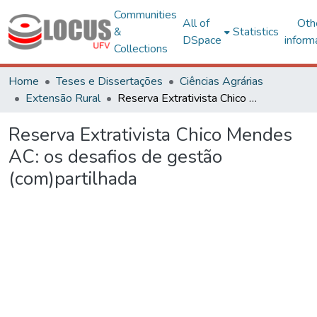
Communities
All of
Oth
&
Statistics
DSpace
inform
Collections
Home
Teses e Dissertações
Ciências Agrárias
Extensão Rural
Reserva Extrativista Chico Mendes AC: os desafios de gestão (com)partilhada
Reserva Extrativista Chico Mendes
AC: os desafios de gestão
(com)partilhada