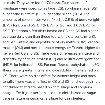
animals. They were fed for 70 days. Four sources of
roughage were used: corn silage (CS), sorghum silage (SS),
sugar cane in nature (SC) sugar cane silage (SCS). The
amounts of concentrate were fixed at 0.5% of body weight
(BW) for CS and SS, 0.7% BW for SC, and 1.0% BW for
SSC. The animals fed diets based on CS and SS had higher
average daily gain than those fed with diets containing SC
and SCS. Intake and digestibility of dry matter (DM), organic
matter (OM) and metabolizable energy (ME) were higher for
heifers fed CS and SS. There were differences in intake and
digestibility of crude protein (CP) and neutral detergent fiber
(NDF) for heifers fed SS. For non-fiber carbohydrates (NFC),
there were greater intake and digestibility in heifers fed on
CS. There were no diet effect for withers height and body
length. There was an effect of CS and SS for chest girth. It is
concluded that diets based on corn silage and sorghum
silage offer higher performance than diets based on sugar
cane in nature or sugar cane silage for dairy heifers.