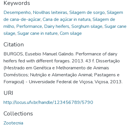
Keywords
Desempenho
,
Novilhas leiteiras
,
Silagem de sorgo
,
Silagem
de cana-de-açúcar
,
Cana de açúcar in natura
,
Silagem de
milho
,
Performance
,
Dairy heifers
,
Sorghum silage
,
Sugar cane
silage
,
Sugar cane in nature
,
Corn silage
Citation
BURGOS, Eusebio Manuel Galindo. Performance of dairy
heifers fed with different forages. 2013. 43 f. Dissertação
(Mestrado em Genética e Melhoramento de Animais
Domésticos; Nutrição e Alimentação Animal; Pastagens e
Forragicul) - Universidade Federal de Viçosa, Viçosa, 2013.
URI
http://locus.ufv.br/handle/123456789/5790
Collections
Zootecnia