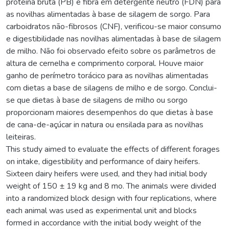
proteína bruta (PB) e fibra em detergente neutro (FDN) para
as novilhas alimentadas à base de silagem de sorgo. Para
carboidratos não-fibrosos (CNF), verificou-se maior consumo
e digestibilidade nas novilhas alimentadas à base de silagem
de milho. Não foi observado efeito sobre os parâmetros de
altura de cernelha e comprimento corporal. Houve maior
ganho de perímetro torácico para as novilhas alimentadas
com dietas a base de silagens de milho e de sorgo. Conclui-
se que dietas à base de silagens de milho ou sorgo
proporcionam maiores desempenhos do que dietas à base
de cana-de-açúcar in natura ou ensilada para as novilhas
leiteiras.
This study aimed to evaluate the effects of different forages
on intake, digestibility and performance of dairy heifers.
Sixteen dairy heifers were used, and they had initial body
weight of 150 ± 19 kg and 8 mo. The animals were divided
into a randomized block design with four replications, where
each animal was used as experimental unit and blocks
formed in accordance with the initial body weight of the