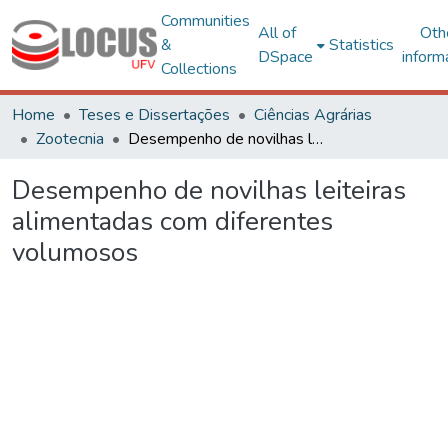
Communities
All of
Oth
&
Statistics
DSpace
inform
Collections
Home
Teses e Dissertações
Ciências Agrárias
Zootecnia
Desempenho de novilhas leiteiras alimentadas com diferentes volumosos
Desempenho de novilhas leiteiras
alimentadas com diferentes
volumosos