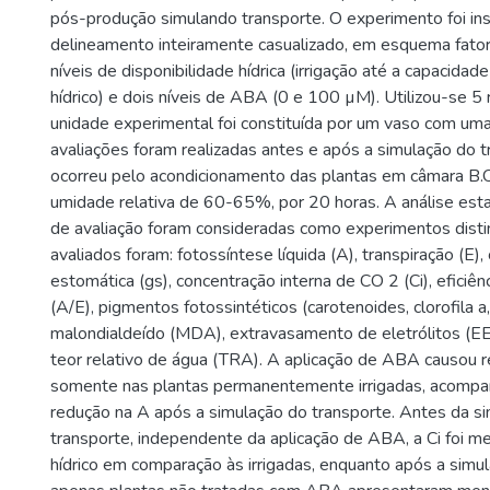
pós-produção simulando transporte. O experimento foi in
delineamento inteiramente casualizado, em esquema fatori
níveis de disponibilidade hídrica (irrigação até a capacidad
hídrico) e dois níveis de ABA (0 e 100 µM). Utilizou-se 5
unidade experimental foi constituída por um vaso com uma
avaliações foram realizadas antes e após a simulação do t
ocorreu pelo acondicionamento das plantas em câmara B.
umidade relativa de 60-65%, por 20 horas. A análise esta
de avaliação foram consideradas como experimentos dist
avaliados foram: fotossíntese líquida (A), transpiração (E),
estomática (gs), concentração interna de CO 2 (Ci), eficiê
(A/E), pigmentos fotossintéticos (carotenoides, clorofila a,
malondialdeído (MDA), extravasamento de eletrólitos (EE)
teor relativo de água (TRA). A aplicação de ABA causou 
somente nas plantas permanentemente irrigadas, acomp
redução na A após a simulação do transporte. Antes da s
transporte, independente da aplicação de ABA, a Ci foi me
hídrico em comparação às irrigadas, enquanto após a simul