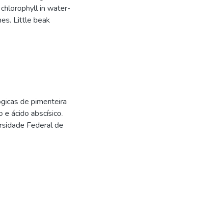
 chlorophyll in water-
es. Little beak
gicas de pimenteira
 e ácido abscísico.
rsidade Federal de