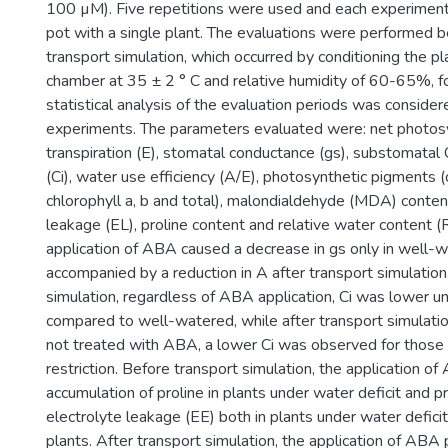
100 µM). Five repetitions were used and each experimenta
pot with a single plant. The evaluations were performed b
transport simulation, which occurred by conditioning the pl
chamber at 35 ± 2 ° C and relative humidity of 60-65%, f
statistical analysis of the evaluation periods was consider
experiments. The parameters evaluated were: net photosy
transpiration (E), stomatal conductance (gs), substomatal
(Ci), water use efficiency (A/E), photosynthetic pigments (
chlorophyll a, b and total), malondialdehyde (MDA) content
leakage (EL), proline content and relative water content 
application of ABA caused a decrease in gs only in well-w
accompanied by a reduction in A after transport simulation
simulation, regardless of ABA application, Ci was lower un
compared to well-watered, while after transport simulati
not treated with ABA, a lower Ci was observed for those
restriction. Before transport simulation, the application o
accumulation of proline in plants under water deficit and 
electrolyte leakage (EE) both in plants under water deficit 
plants. After transport simulation, the application of AB