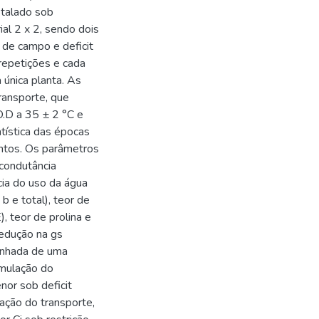
stalado sob
al 2 x 2, sendo dois
e de campo e deficit
 repetições e cada
 única planta. As
ransporte, que
O.D a 35 ± 2 °C e
tística das épocas
intos. Os parâmetros
 condutância
ncia do uso da água
 b e total), teor de
, teor de prolina e
redução na gs
anhada de uma
imulação do
nor sob deficit
ação do transporte,