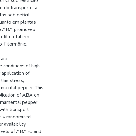
 Ci sob restrição
o do transporte, a
as sob deficit
quanto em plantas
o de ABA promoveu
rofila total em
o. Fitormônio.
n and
 conditions of high
 application of
this stress,
namental pepper. This
plication of ABA on
 ornamental pepper
with transport
tely randomized
 availability
 levels of ABA (0 and