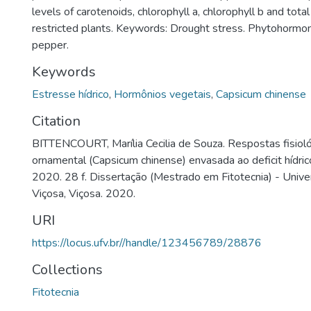
levels of carotenoids, chlorophyll a, chlorophyll b and total
restricted plants. Keywords: Drought stress. Phytohormon
pepper.
Keywords
Estresse hídrico
,
Hormônios vegetais
,
Capsicum chinense
Citation
BITTENCOURT, Marília Cecilia de Souza. Respostas fisioló
ornamental (Capsicum chinense) envasada ao deficit hídrico
2020. 28 f. Dissertação (Mestrado em Fitotecnia) - Unive
Viçosa, Viçosa. 2020.
URI
https://locus.ufv.br//handle/123456789/28876
Collections
Fitotecnia