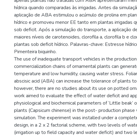
apenas plantas não tratadas com ABA apresentaram menor
hídrica quando comparadas às irrigadas. Antes da simulaçã
aplicação de ABA estimulou o acúmulo de prolina em plant
hídrico e promoveu menor EE tanto em plantas irrigadas 
sob deficit. Após a simulação do transporte, a aplicaçã
maiores níveis de carotenoides, clorofila a, clorofila b e clo
plantas sob deficit hídrico. Palavras-chave: Estresse hídric
Pimenteira biquinho.
The use of inadequate transport vehicles in the productio
commercialization chains of ornamental plants can generate
temperature and low humidity, causing water stress. Foliar
abscisic acid (ABA) can increase the tolerance of plants to 
however, there are no studies about its use on potted or
work aimed to evaluate the effect of water deficit and ap
physiological and biochemical parameters of ‘Little beak’
plants (Capsicum chinense) in the post- production phase 
simulation. The experiment was installed under a comple
design, in a 2 x 2 factorial scheme, with two levels of water
(irrigation up to field capacity and water deficit) and two