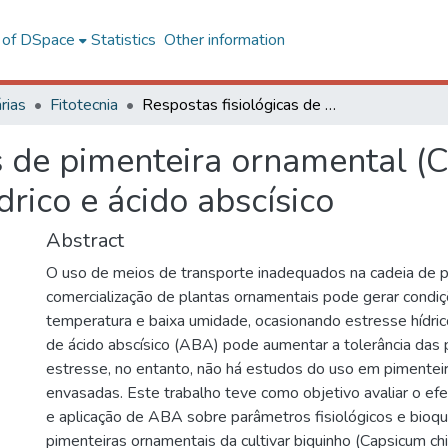
l of DSpace
Statistics
Other information
rias
Fitotecnia
Respostas fisiológicas de pimenteira ornamental (Capsicum chinense) envasada ao deficit hídrico e ácido abscísico
s de pimenteira ornamental (
drico e ácido abscísico
Abstract
O uso de meios de transporte inadequados na cadeia de 
comercialização de plantas ornamentais pode gerar condi
temperatura e baixa umidade, ocasionando estresse hídrico.
de ácido abscísico (ABA) pode aumentar a tolerância das 
estresse, no entanto, não há estudos do uso em pimentei
envasadas. Este trabalho teve como objetivo avaliar o efeit
e aplicação de ABA sobre parâmetros fisiológicos e bioq
pimenteiras ornamentais da cultivar biquinho (Capsicum ch