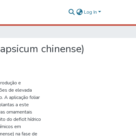
Log In
Capsicum chinense)
produção e
ções de elevada
 A aplicação foliar
plantas a este
ras ornamentais
o do deficit hídrico
uímicos em
inense) na fase de