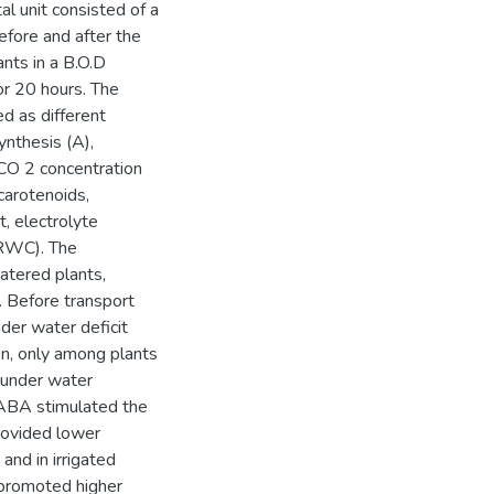
l unit consisted of a
efore and after the
ants in a B.O.D
or 20 hours. The
ed as different
nthesis (A),
 CO 2 concentration
carotenoids,
, electrolyte
(RWC). The
atered plants,
. Before transport
der water deficit
on, only among plants
 under water
f ABA stimulated the
provided lower
and in irrigated
A promoted higher