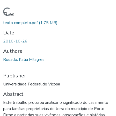
ading...
Files
texto completo.pdf
(1.75 MB)
Date
2010-10-26
Authors
Rosado, Katia Milagres
Publisher
Universidade Federal de Viçosa
Abstract
Este trabalho procurou analisar o significado do casamento
para famílias proprietárias de terra do município de Porto
Firme a partir das suas vivências, observações e histórias.