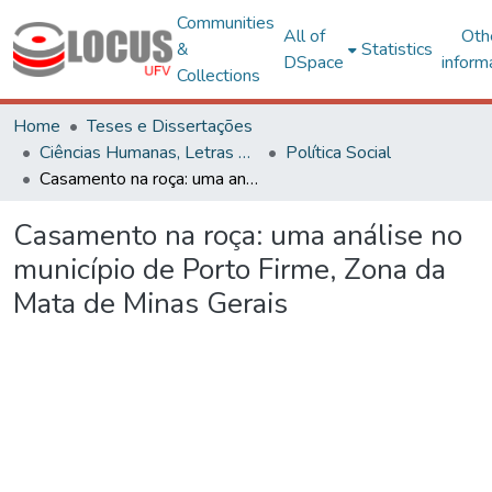
Communities
All of
Oth
&
Statistics
DSpace
inform
Collections
Home
Teses e Dissertações
Ciências Humanas, Letras e Artes
Política Social
Casamento na roça: uma análise no município de Porto Firme, Zona da Mata de Minas Gerais
Casamento na roça: uma análise no
município de Porto Firme, Zona da
Mata de Minas Gerais