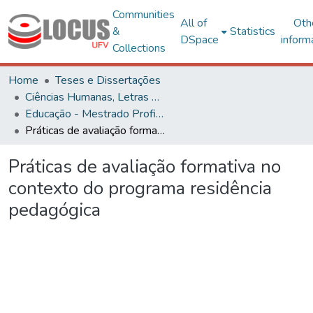
Communities
All of
Oth
&
Statistics
DSpace
inform
Collections
Home
Teses e Dissertações
Ciências Humanas, Letras e Artes
Educação - Mestrado Profissional
Práticas de avaliação formativa no contexto do programa residência pedagógica
Práticas de avaliação formativa no
contexto do programa residência
pedagógica