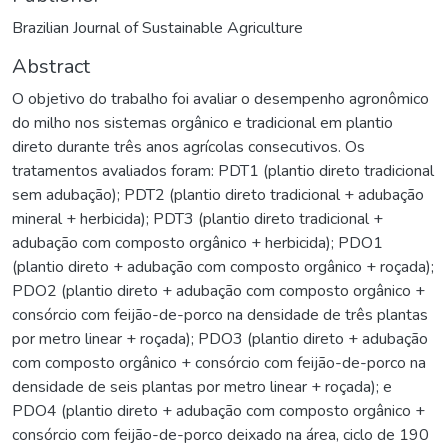
Brazilian Journal of Sustainable Agriculture
Abstract
O objetivo do trabalho foi avaliar o desempenho agronômico
do milho nos sistemas orgânico e tradicional em plantio
direto durante três anos agrícolas consecutivos. Os
tratamentos avaliados foram: PDT1 (plantio direto tradicional
sem adubação); PDT2 (plantio direto tradicional + adubação
mineral + herbicida); PDT3 (plantio direto tradicional +
adubação com composto orgânico + herbicida); PDO1
(plantio direto + adubação com composto orgânico + roçada);
PDO2 (plantio direto + adubação com composto orgânico +
consórcio com feijão-de-porco na densidade de três plantas
por metro linear + roçada); PDO3 (plantio direto + adubação
com composto orgânico + consórcio com feijão-de-porco na
densidade de seis plantas por metro linear + roçada); e
PDO4 (plantio direto + adubação com composto orgânico +
consórcio com feijão-de-porco deixado na área, ciclo de 190