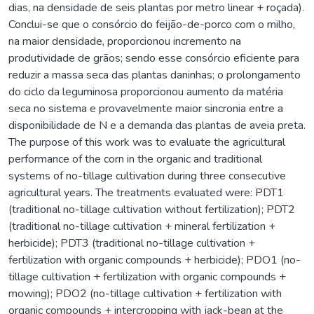
dias, na densidade de seis plantas por metro linear + roçada).
Conclui-se que o consórcio do feijão-de-porco com o milho,
na maior densidade, proporcionou incremento na
produtividade de grãos; sendo esse consórcio eficiente para
reduzir a massa seca das plantas daninhas; o prolongamento
do ciclo da leguminosa proporcionou aumento da matéria
seca no sistema e provavelmente maior sincronia entre a
disponibilidade de N e a demanda das plantas de aveia preta.
The purpose of this work was to evaluate the agricultural
performance of the corn in the organic and traditional
systems of no-tillage cultivation during three consecutive
agricultural years. The treatments evaluated were: PDT1
(traditional no-tillage cultivation without fertilization); PDT2
(traditional no-tillage cultivation + mineral fertilization +
herbicide); PDT3 (traditional no-tillage cultivation +
fertilization with organic compounds + herbicide); PDO1 (no-
tillage cultivation + fertilization with organic compounds +
mowing); PDO2 (no-tillage cultivation + fertilization with
organic compounds + intercropping with jack-bean at the