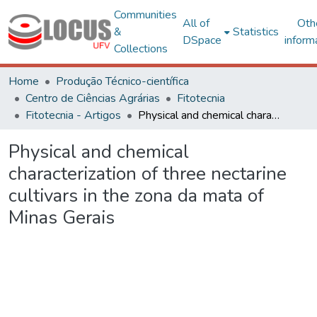
Communities
All of
Oth
&
Statistics
DSpace
inform
Collections
Home
Produção Técnico-científica
Centro de Ciências Agrárias
Fitotecnia
Fitotecnia - Artigos
Physical and chemical characterization of three nectarine cultivars in the zona da mata of Minas Gerais
Physical and chemical
characterization of three nectarine
cultivars in the zona da mata of
Minas Gerais