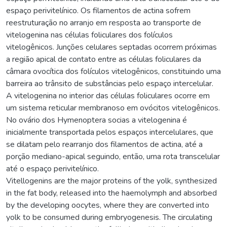
espaço perivitelínico. Os filamentos de actina sofrem
reestruturação no arranjo em resposta ao transporte de
vitelogenina nas células foliculares dos folículos
vitelogênicos. Junções celulares septadas ocorrem próximas
a região apical de contato entre as células foliculares da
câmara ovocítica dos folículos vitelogênicos, constituindo uma
barreira ao trânsito de substâncias pelo espaço intercelular.
A vitelogenina no interior das células foliculares ocorre em
um sistema reticular membranoso em ovócitos vitelogênicos.
No ovário dos Hymenoptera socias a vitelogenina é
inicialmente transportada pelos espaços intercelulares, que
se dilatam pelo rearranjo dos filamentos de actina, até a
porção mediano-apical seguindo, então, uma rota transcelular
até o espaço perivitelínico.
Vitellogenins are the major proteins of the yolk, synthesized
in the fat body, released into the haemolymph and absorbed
by the developing oocytes, where they are converted into
yolk to be consumed during embryogenesis. The circulating