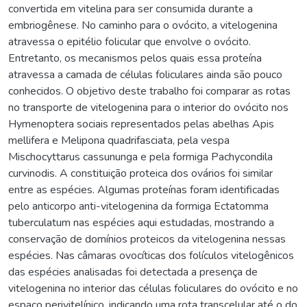
convertida em vitelina para ser consumida durante a
embriogênese. No caminho para o ovócito, a vitelogenina
atravessa o epitélio folicular que envolve o ovócito.
Entretanto, os mecanismos pelos quais essa proteína
atravessa a camada de células foliculares ainda são pouco
conhecidos. O objetivo deste trabalho foi comparar as rotas
no transporte de vitelogenina para o interior do ovócito nos
Hymenoptera sociais representados pelas abelhas Apis
mellifera e Melipona quadrifasciata, pela vespa
Mischocyttarus cassununga e pela formiga Pachycondila
curvinodis. A constituição proteica dos ovários foi similar
entre as espécies. Algumas proteínas foram identificadas
pelo anticorpo anti-vitelogenina da formiga Ectatomma
tuberculatum nas espécies aqui estudadas, mostrando a
conservação de domínios proteicos da vitelogenina nessas
espécies. Nas câmaras ovocíticas dos folículos vitelogênicos
das espécies analisadas foi detectada a presença de
vitelogenina no interior das células foliculares do ovócito e no
espaço perivitelínico, indicando uma rota transcelular até o do