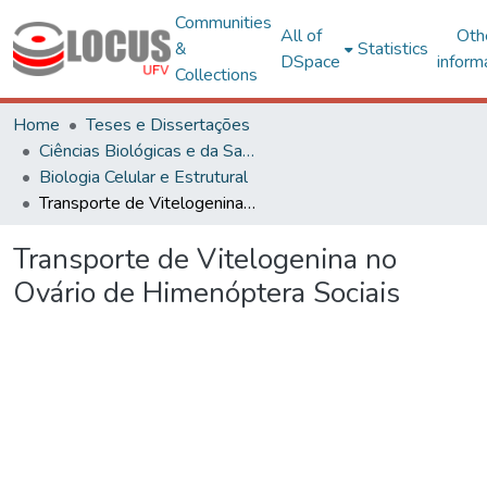
Communities
All of
Oth
&
Statistics
DSpace
inform
Collections
Home
Teses e Dissertações
Ciências Biológicas e da Saúde
Biologia Celular e Estrutural
Transporte de Vitelogenina no Ovário de Himenóptera Sociais
Transporte de Vitelogenina no
Ovário de Himenóptera Sociais