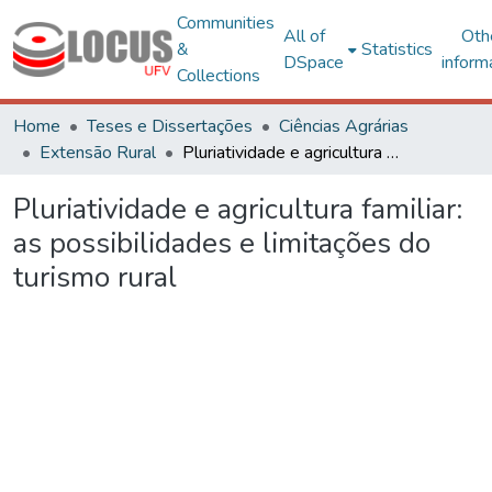
Communities
All of
Oth
&
Statistics
DSpace
inform
Collections
Home
Teses e Dissertações
Ciências Agrárias
Extensão Rural
Pluriatividade e agricultura familiar: as possibilidades e limitações do turismo rural
Pluriatividade e agricultura familiar:
as possibilidades e limitações do
turismo rural