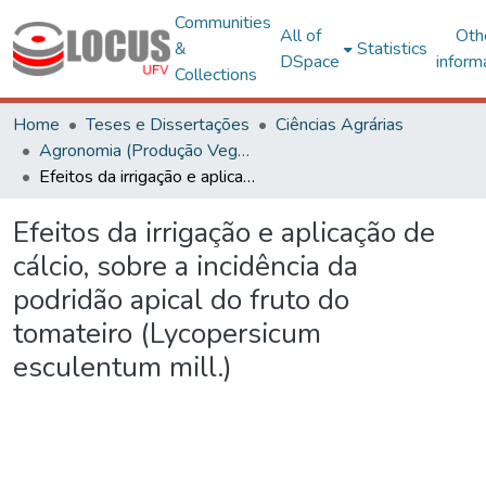
Communities
All of
Oth
&
Statistics
DSpace
inform
Collections
Home
Teses e Dissertações
Ciências Agrárias
Agronomia (Produção Vegetal) - CRP
Efeitos da irrigação e aplicação de cálcio, sobre a incidência da podridão apical do fruto do tomateiro (Lycopersicum esculentum mill.)
Efeitos da irrigação e aplicação de
cálcio, sobre a incidência da
podridão apical do fruto do
tomateiro (Lycopersicum
esculentum mill.)