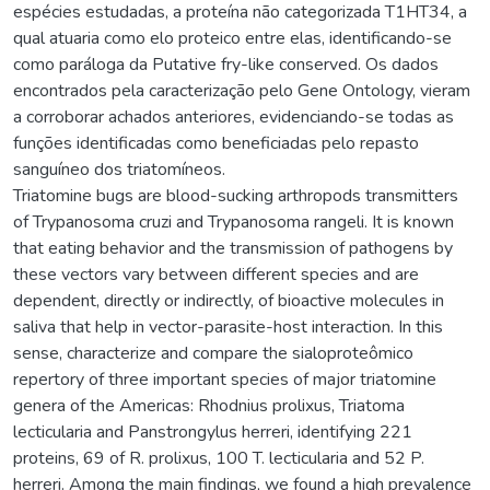
espécies estudadas, a proteína não categorizada T1HT34, a
qual atuaria como elo proteico entre elas, identificando-se
como paráloga da Putative fry-like conserved. Os dados
encontrados pela caracterização pelo Gene Ontology, vieram
a corroborar achados anteriores, evidenciando-se todas as
funções identificadas como beneficiadas pelo repasto
sanguíneo dos triatomíneos.
Triatomine bugs are blood-sucking arthropods transmitters
of Trypanosoma cruzi and Trypanosoma rangeli. It is known
that eating behavior and the transmission of pathogens by
these vectors vary between different species and are
dependent, directly or indirectly, of bioactive molecules in
saliva that help in vector-parasite-host interaction. In this
sense, characterize and compare the sialoproteômico
repertory of three important species of major triatomine
genera of the Americas: Rhodnius prolixus, Triatoma
lecticularia and Panstrongylus herreri, identifying 221
proteins, 69 of R. prolixus, 100 T. lecticularia and 52 P.
herreri. Among the main findings, we found a high prevalence