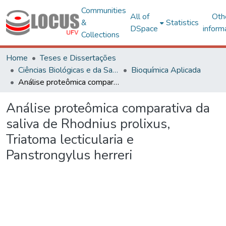
Communities
All of
Oth
&
Statistics
DSpace
inform
Collections
Home
Teses e Dissertações
Ciências Biológicas e da Saúde
Bioquímica Aplicada
Análise proteômica comparativa da saliva de Rhodnius prolixus, Triatoma lecticularia e Panstrongylus herreri
Análise proteômica comparativa da
saliva de Rhodnius prolixus,
Triatoma lecticularia e
Panstrongylus herreri