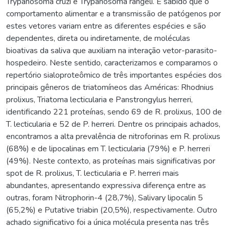
Trypanosoma cruzi e Trypanosoma rangeli. É sabido que o
comportamento alimentar e a transmissão de patógenos por
estes vetores variam entre as diferentes espécies e são
dependentes, direta ou indiretamente, de moléculas
bioativas da saliva que auxiliam na interação vetor-parasito-
hospedeiro. Neste sentido, caracterizamos e comparamos o
repertório sialoproteômico de três importantes espécies dos
principais gêneros de triatomíneos das Américas: Rhodnius
prolixus, Triatoma lecticularia e Panstrongylus herreri,
identificando 221 proteínas, sendo 69 de R. prolixus, 100 de
T. lecticularia e 52 de P. herreri. Dentre os principais achados,
encontramos a alta prevalência de nitroforinas em R. prolixus
(68%) e de lipocalinas em T. lecticularia (79%) e P. herreri
(49%). Neste contexto, as proteínas mais significativas por
spot de R. prolixus, T. lecticularia e P. herreri mais
abundantes, apresentando expressiva diferença entre as
outras, foram Nitrophorin-4 (28,7%), Salivary lipocalin 5
(65,2%) e Putative triabin (20,5%), respectivamente. Outro
achado significativo foi a única molécula presenta nas três