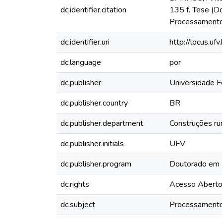
dc.identifier.citation
135 f. Tese (Do
Processamento 
dc.identifier.uri
http://locus.u
dc.language
por
dc.publisher
Universidade F
dc.publisher.country
BR
dc.publisher.department
Construções rur
dc.publisher.initials
UFV
dc.publisher.program
Doutorado em E
dc.rights
Acesso Abert
dc.subject
Processamento