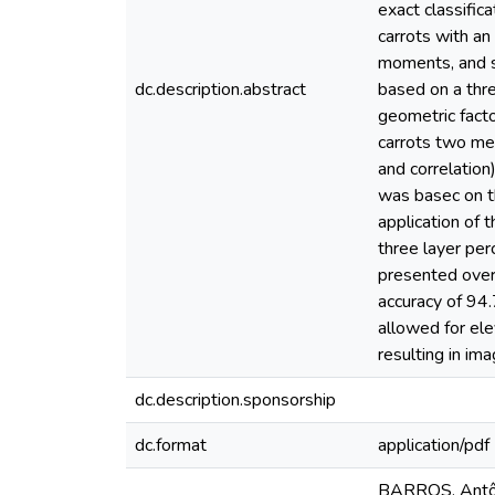
exact classific
carrots with an
moments, and sp
dc.description.abstract
based on a thr
geometric facto
carrots two met
and correlatio
was basec on t
application of 
three layer pe
presented over
accuracy of 94.
allowed for ele
resulting in ima
dc.description.sponsorship
dc.format
application/pdf
BARROS, Antônio