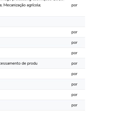
a; Mecanização agrícola;
por
por
por
por
rocessamento de produ
por
por
por
por
por