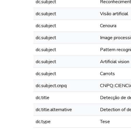
dc.subject
Reconheciment
dc.subject
Visão artificial
dc.subject
Cenoura
dc.subject
Image process
dc.subject
Pattern recogni
dc.subject
Artificial vision
dc.subject
Carrots
dc.subject.cnpq
CNPQ::CIENC
dc.title
Detecção de de
dc.title.alternative
Detection of de
dc.type
Tese