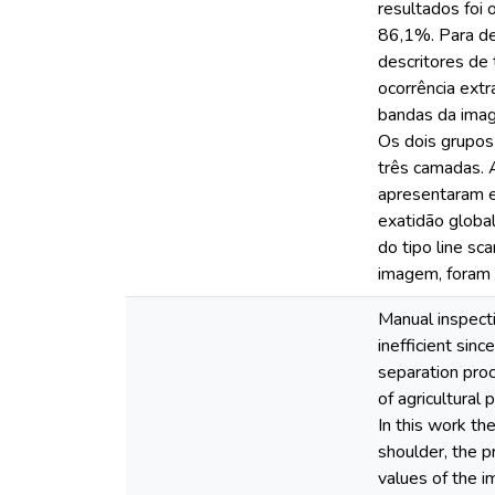
resultados foi
86,1%. Para de
descritores de 
ocorrência ext
bandas da imag
Os dois grupos
três camadas. 
apresentaram e
exatidão globa
do tipo line sc
imagem, foram 
Manual inspecti
inefficient sin
separation proc
of agricultural
In this work th
shoulder, the p
values of the i