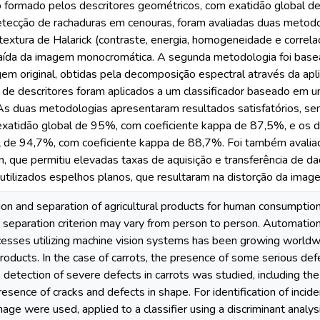
 o formado pelos descritores geométricos, com exatidão global 
tecção de rachaduras em cenouras, foram avaliadas duas metodolo
textura de Halarick (contraste, energia, homogeneidade e correlaç
raída da imagem monocromática. A segunda metodologia foi basea
em original, obtidas pela decomposição espectral através da apl
 de descritores foram aplicados a um classificador baseado em u
As duas metodologias apresentaram resultados satisfatórios, sen
xatidão global de 95%, com coeficiente kappa de 87,5%, e os d
l de 94,7%, com coeficiente kappa de 88,7%. Foi também avaliada
an, que permitiu elevadas taxas de aquisição e transferência de d
utilizados espelhos planos, que resultaram na distorção da imag
on and separation of agricultural products for human consumption 
ce separation criterion may vary from person to person. Automation
esses utilizing machine vision systems has been growing worldwide,
 products. In the case of carrots, the presence of some serious defe
e detection of severe defects in carrots was studied, including th
resence of cracks and defects in shape. For identification of inc
mage were used, applied to a classifier using a discriminant analy