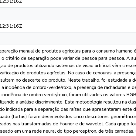
12:31:16Z
12:31:16Z
eparação manual de produtos agrícolas para o consumo humano é
ois o critério de separação pode variar de pessoa para pessoa. A
ção de produtos utilizando sistemas de visão artificial vêm cres
sificação de produtos agrícolas. No caso de cenouras, a presenç
sultam no descarte do produto. Neste trabalho, foi estudada a 
a incidência de ombro-verde/roxo, a presença de rachaduras e def
a incidência de ombro verde/roxo, foram utilizados os valores R
tilizando a análise discriminante. Esta metodologia resultou na cl
do indicada para a separação das raízes que apresentaram este d
uado (tortas) foram desenvolvidos cinco descritores: geométric
eados nas transformadas de Fourier e de wavelet. Cada grupo foi
baseado em uma rede neural do tipo perceptron, de três camadas