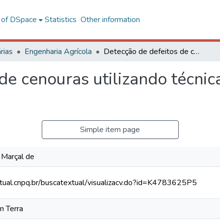
l of DSpace
Statistics
Other information
rias
Engenharia Agrícola
Detecção de defeitos de cenouras utilizando técnicas de processamento de imagens digitais
de cenouras utilizando técni
Simple item page
 Marçal de
xtual.cnpq.br/buscatextual/visualizacv.do?id=K4783625P5
n Terra