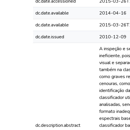
dc.date.accessioned
2015-03-26T
dc.date.available
2014-04-16
dc.date.available
2015-03-26T
dc.date.issued
2010-12-09
A inspeção e s
ineficiente, p
visual e separa
também na clas
como graves re
cenouras, como 
identificação d
classificador u
analisadas, sen
formato inadeq
espectrais bas
dc.description.abstract
classificador 