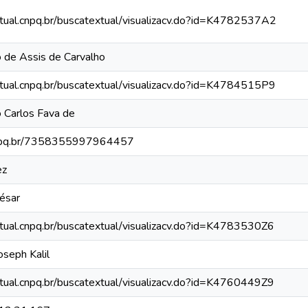
xtual.cnpq.br/buscatextual/visualizacv.do?id=K4782537A2
o de Assis de Carvalho
xtual.cnpq.br/buscatextual/visualizacv.do?id=K4784515P9
o Carlos Fava de
.cnpq.br/7358355997964457
ez
César
xtual.cnpq.br/buscatextual/visualizacv.do?id=K4783530Z6
oseph Kalil
xtual.cnpq.br/buscatextual/visualizacv.do?id=K4760449Z9