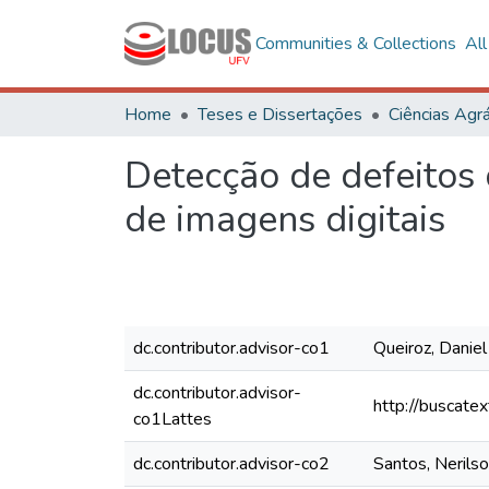
Communities & Collections
Al
Home
Teses e Dissertações
Ciências Agrá
Detecção de defeitos 
de imagens digitais
dc.contributor.advisor-co1
Queiroz, Daniel
dc.contributor.advisor-
http://buscate
co1Lattes
dc.contributor.advisor-co2
Santos, Nerilso