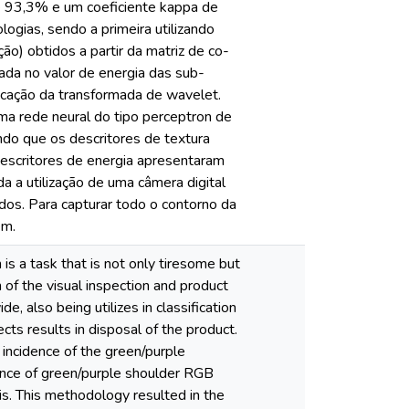
de 93,3% e um coeficiente kappa de
gias, sendo a primeira utilizando
ão) obtidos a partir da matriz de co-
da no valor de energia das sub-
icação da transformada de wavelet.
ma rede neural do tipo perceptron de
do que os descritores de textura
escritores de energia apresentaram
 a utilização de uma câmera digital
ados. Para capturar todo o contorno da
em.
is a task that is not only tiresome but
 of the visual inspection and product
 also being utilizes in classification
cts results in disposal of the product.
e incidence of the green/purple
idence of green/purple shoulder RGB
sis. This methodology resulted in the