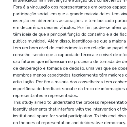
influenciador na intervenção e atuação dos conselheiros mu
Fora é a vinculação dos representantes em outros espaço
participação social, em que a grande maioria deles tem vín
inserção em diferentes associações, e tem buscado partic
em decorrência desses vínculos. Por fim, pode-se aferir q
têm ideia de que a principal função do conselho é a de fisc
pública municipal. Além disso, identificou-se que a maiori
tem um bom nível de conhecimento em relação ao papel d
conselho, sendo que a capacidade técnica e o nível de i
são fatores que influenciam no processo de tomada de 
de deliberação e tomada de decisão, uma vez que se obs
membros menos capacitados tecnicamente têm maiores di
articulação. Por fim a maioria dos conselheiros tem conhe
importância do feedback social e da troca de informações 
representantes e representados.
This study aimed to understand the process representatio
identify elements that interfere with the intervention of the
institutional space for social participation. To this end, d
on theories of representation and deliberative democracy. 