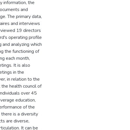
y information, the
 documents and
ge. The primary data,
naires and interviews
erviewed 19 directors
rd's operating profile
ing and analyzing which
ng the functioning of
ing each month,
ings. It is also
etings in the
r, in relation to the
the health council of
individuals over 45
 average education,
erformance of the
there is a diversity
ts are diverse,
ticulation. It can be