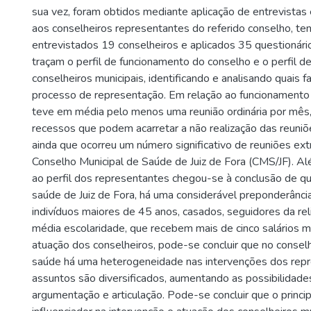
sua vez, foram obtidos mediante aplicação de entrevistas 
aos conselheiros representantes do referido conselho, te
entrevistados 19 conselheiros e aplicados 35 questionári
traçam o perfil de funcionamento do conselho e o perfil d
conselheiros municipais, identificando e analisando quais f
processo de representação. Em relação ao funcionamento 
teve em média pelo menos uma reunião ordinária por mês,
recessos que podem acarretar a não realização das reuniõe
ainda que ocorreu um número significativo de reuniões ext
Conselho Municipal de Saúde de Juiz de Fora (CMS/JF). Al
ao perfil dos representantes chegou-se à conclusão de qu
saúde de Juiz de Fora, há uma considerável preponderânci
indivíduos maiores de 45 anos, casados, seguidores da reli
média escolaridade, que recebem mais de cinco salários m
atuação dos conselheiros, pode-se concluir que no consel
saúde há uma heterogeneidade nas intervenções dos repr
assuntos são diversificados, aumentando as possibilidade
argumentação e articulação. Pode-se concluir que o princi