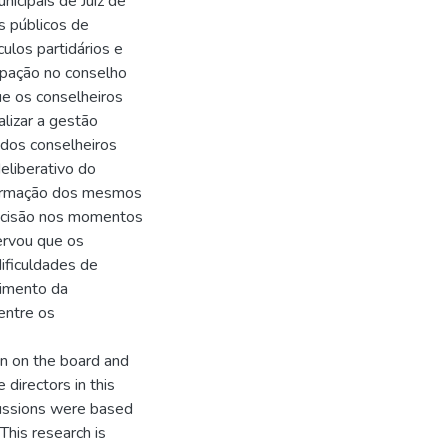
nicipais de Juiz de
s públicos de
culos partidários e
ipação no conselho
ue os conselheiros
alizar a gestão
a dos conselheiros
eliberativo do
nformação dos mesmos
decisão nos momentos
ervou que os
ficuldades de
cimento da
entre os
n on the board and
 directors in this
iscussions were based
This research is