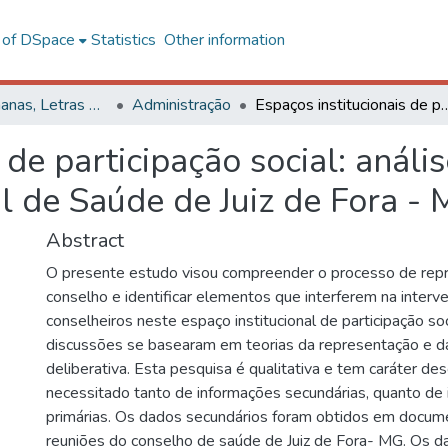
l of DSpace
Statistics
Other information
Ciências Humanas, Letras e Artes
Administração
Espaços institucionais de participação social: análise da representação no Con
 de participação social: anál
l de Saúde de Juiz de Fora -
Abstract
O presente estudo visou compreender o processo de rep
conselho e identificar elementos que interferem na interv
conselheiros neste espaço institucional de participação soc
discussões se basearam em teorias da representação e d
deliberativa. Esta pesquisa é qualitativa e tem caráter des
necessitado tanto de informações secundárias, quanto de
primárias. Os dados secundários foram obtidos em docum
reuniões do conselho de saúde de Juiz de Fora- MG. Os da