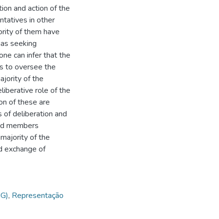
ion and action of the
entatives in other
jority of them have
 has seeking
 one can infer that the
is to oversee the
ajority of the
iberative role of the
ion of these are
s of deliberation and
lled members
e majority of the
nd exchange of
MG)
,
Representação