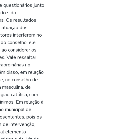
e questionários junto
ndo sido
os. Os resultados
e atuação dos
atores interferem no
do conselho, ele
 ao considerar os
s. Vale ressaltar
raordinárias no
ém disso, em relação
e, no conselho de
a masculina, de
gião católica, com
ínimos. Em relação à
ho municipal de
esentantes, pois os
s de intervenção,
pal elemento