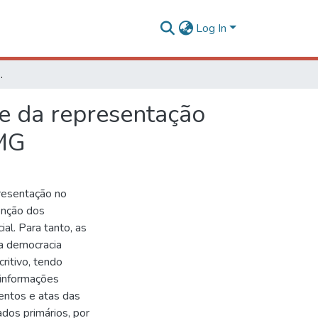
Log In
selho Municipal de Saúde de Juiz de Fora - MG
ise da representação
 MG
resentação no
enção dos
ial. Para tanto, as
a democracia
critivo, tendo
 informações
entos e atas das
dos primários, por