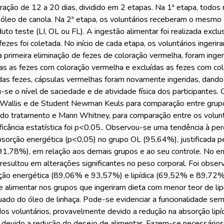
ração de 12 a 20 dias, dividido em 2 etapas. Na 1ª etapa, todos
óleo de canola. Na 2ª etapa, os voluntários receberam o mesmo c
to teste (LI, OL ou FL). A ingestão alimentar foi realizada exclu
fezes foi coletada. No início de cada etapa, os voluntários inger
a primeira eliminação de fezes de coloração vermelha, foram inger
as as fezes com coloração vermelha e excluídas as fezes com co
das fezes, cápsulas vermelhas foram novamente ingeridas, dando i
u-se o nível de saciedade e de atividade física dos participantes
 Wallis e de Student Newman Keuls para comparação entre grup
to do tratamento e Mann Whitney, para comparação entre os volunt
nificância estatística foi p<0.05.. Observou-se uma tendência à p
sorção energética (p<0,05) no grupo OL (95,64%), justificada pe
(91,78%), em relação aos demais grupos e ao seu controle. No e
resultou em alterações significantes no peso corporal. Foi obser
ção energética (89,06% e 93,57%) e lipídica (69,52% e 89,72%),
 alimentar nos grupos que ingeriram dieta com menor teor de lip
uado do óleo de linhaça. Pode-se evidenciar a funcionalidade sem
os voluntários, provavelmente devido a redução na absorção lipíd
devido a redução do desejo de alimentar. Fazem-se necessários 