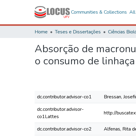
Communities & Collections
Al
Home
Teses e Dissertações
Absorção de macronut
o consumo de linhaça
dc.contributor.advisor-co1
Bressan, Josefi
dc.contributor.advisor-
http://buscate
co1Lattes
dc.contributor.advisor-co2
Alfenas, Rita 