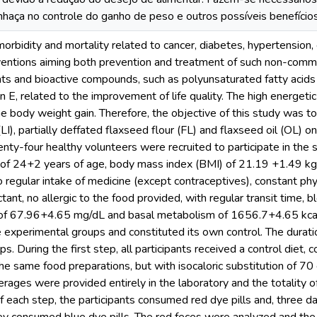
inhaça no controle do ganho de peso e outros possíveis benefício
orbidity and mortality related to cancer, diabetes, hypertension,
entions aiming both prevention and treatment of such non-commu
nts and bioactive compounds, such as polyunsaturated fatty acids
in E, related to the improvement of life quality. The high energet
he body weight gain. Therefore, the objective of this study was to
(LI), partially deffated flaxseed flour (FL) and flaxseed oil (OL)
nty-four healthy volunteers were recruited to participate in th
f 24+2 years of age, body mass index (BMI) of 21.19 +1.49 kg/m
 regular intake of medicine (except contraceptives), constant phys
ctant, no allergic to the food provided, with regular transit time
of 67.96+4.65 mg/dL and basal metabolism of 1656.7+4.65 kcal
 experimental groups and constituted its own control. The durat
ps. During the first step, all participants received a control diet, c
he same food preparations, but with isocaloric substitution of 70 g
ages were provided entirely in the laboratory and the totality of
f each step, the participants consumed red dye pills and, three d