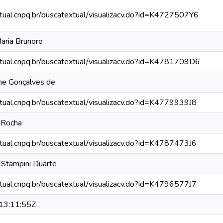
xtual.cnpq.br/buscatextual/visualizacv.do?id=K4727507Y6
aria Brunoro
xtual.cnpq.br/buscatextual/visualizacv.do?id=K4781709D6
iane Gonçalves de
xtual.cnpq.br/buscatextual/visualizacv.do?id=K4779939J8
o Rocha
xtual.cnpq.br/buscatextual/visualizacv.do?id=K4787473J6
a Stampini Duarte
xtual.cnpq.br/buscatextual/visualizacv.do?id=K4796577J7
13:11:55Z