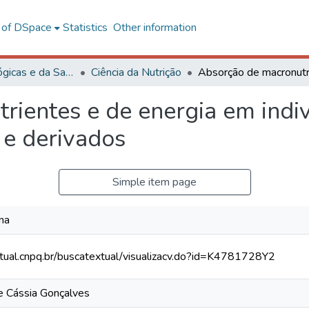
l of DSpace
Statistics
Other information
Ciências Biológicas e da Saúde
Ciência da Nutrição
rientes e de energia em indi
 e derivados
Simple item page
na
xtual.cnpq.br/buscatextual/visualizacv.do?id=K4781728Y2
de Cássia Gonçalves