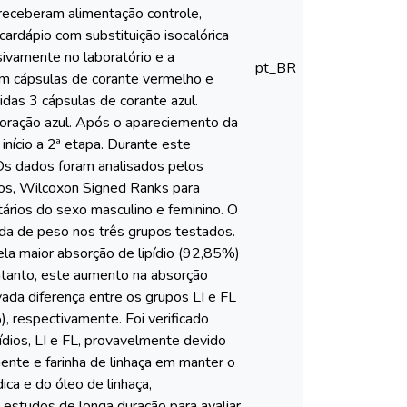
 receberam alimentação controle,
ardápio com substituição isocalórica
sivamente no laboratório e a
pt_BR
iram cápsulas de corante vermelho e
idas 3 cápsulas de corante azul.
loração azul. Após o apareciemento da
nício a 2ª etapa. Durante este
. Os dados foram analisados pelos
os, Wilcoxon Signed Ranks para
ários do sexo masculino e feminino. O
erda de peso nos três grupos testados.
la maior absorção de lipídio (92,85%)
ntanto, este aumento na absorção
vada diferença entre os grupos LI e FL
 respectivamente. Foi verificado
ídios, LI e FL, provavelmente devido
ente e farinha de linhaça em manter o
ica e do óleo de linhaça,
estudos de longa duração para avaliar