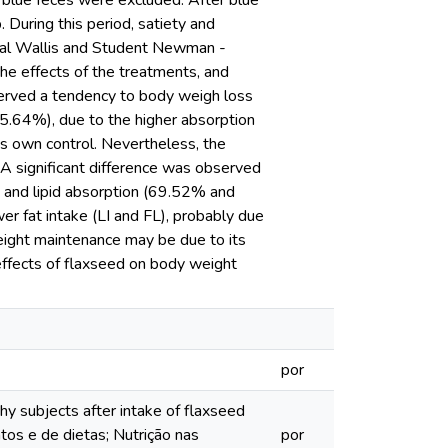
 blue feces were excluded. After blue
 During this period, satiety and
skal Wallis and Student Newman -
e effects of the treatments, and
erved a tendency to body weigh loss
95.64%), due to the higher absorption
its own control. Nevertheless, the
. A significant difference was observed
and lipid absorption (69.52% and
er fat intake (LI and FL), probably due
weight maintenance may be due to its
 effects of flaxseed on body weight
por
y subjects after intake of flaxseed
tos e de dietas; Nutrição nas
por