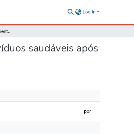
Log In
Absorção de macronutrientes e de energia em indivíduos saudáveis após o consumo de linhaça e derivados
víduos saudáveis após
por