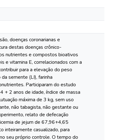
nsão, doenças coronarianas e
ura destas doenças crônico-
sos nutrientes e compostos bioativos
is e vitamina E, correlacionados com a
contribuir para a elevação do peso
 da semente (LI), farinha
onutrientes. Participaram do estudo
 + 2 anos de idade, índice de massa
lutuação máxima de 3 kg, sem uso
tante, não tabagista, não gestante ou
experimento, relato de defecação
glicemia de jejum de 67,96+4,65
 inteiramente casualizado, para
como seu próprio controle. O tempo do