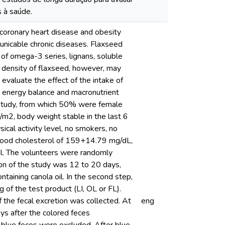
s à saúde.
 coronary heart disease and obesity
nicable chronic diseases. Flaxseed
 of omega-3 series, lignans, soluble
ic density of flaxseed, however, may
 evaluate the effect of the intake of
 on energy balance and macronutrient
e study, from which 50% were female
2, body weight stable in the last 6
ical activity level, no smokers, no
, blood cholesterol of 159+14.79 mg/dL,
. The volunteers were randomly
ion of the study was 12 to 20 days,
ontaining canola oil. In the second step,
 of the test product (LI, OL or FL).
 the fecal excretion was collected. At
eng
ays after the colored feces