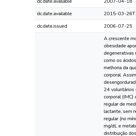
dc.date.available
2007-04-18
dc.date.available
2015-03-26T
dc.date.issued
2006-07-25
A crescente mo
obesidade apon
degenerativas 
como os ácidos 
melhoria da qua
corporal. Assim
desengordurada
24 voluntários
corporal (IMC)
regular de medi
lactante, sem r
regular (no mí
mg/dL e metabo
distribuição do