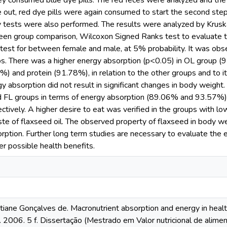
ey consumed blue dye pills. The red feces were analyzed and the
out, red dye pills were again consumed to start the second step.
ity tests were also performed. The results were analyzed by Kru
een group comparison, Wilcoxon Signed Ranks test to evaluate th
est for between female and male, at 5% probability. It was obs
ups. There was a higher energy absorption (p<0.05) in OL group (
5%) and protein (91.78%), in relation to the other groups and to 
y absorption did not result in significant changes in body weight
 FL groups in terms of energy absorption (89.06% and 93.57%) 
tively. A higher desire to eat was verified in the groups with low
aste of flaxseed oil. The observed property of flaxseed in body 
orption. Further long term studies are necessary to evaluate the
er possible health benefits.
iane Gonçalves de. Macronutrient absorption and energy in health
. 2006. 5 f. Dissertação (Mestrado em Valor nutricional de alimen