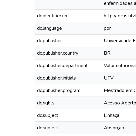
enfermidades a
dc.identifier.uri
http://locus.u
dc.language
por
dc.publisher
Universidade F
dc.publisher.country
BR
dc.publisher.department
Valor nutricion
dc.publisher.initials
UFV
dc.publisher.program
Mestrado em Ci
dc.rights
Acesso Abert
dc.subject
Linhaça
dc.subject
Absorção