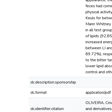
appearance, th
feces had come 
physical activ
Keuls for betw
Mann Whitney t
in all test gro
of lipids (92.8
increased energ
between LI and
89.72%), respec
to the bitter t
lower lipid abs
control and oth
dc.description.sponsorship
dc.format
application/pdf
OLIVEIRA, Crist
dc.identifier.citation
and derivatives