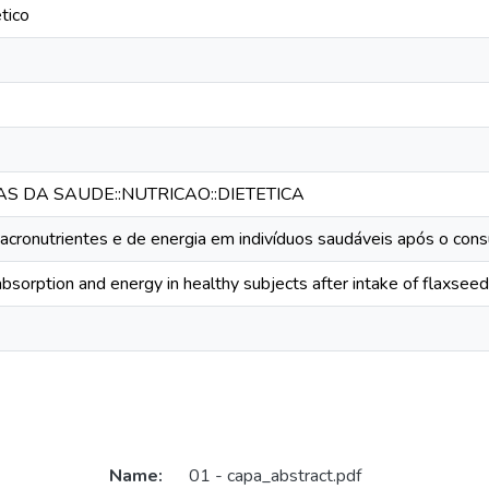
tico
AS DA SAUDE::NUTRICAO::DIETETICA
cronutrientes e de energia em indivíduos saudáveis após o cons
bsorption and energy in healthy subjects after intake of flaxseed
Name:
01 - capa_abstract.pdf