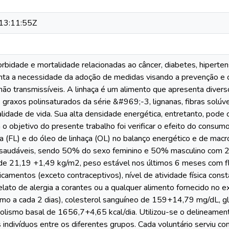
13:11:55Z
rbidade e mortalidade relacionadas ao câncer, diabetes, hiperte
ta a necessidade da adoção de medidas visando a prevenção e c
não transmissíveis. A linhaça é um alimento que apresenta diver
graxos polinsaturados da série &#969;-3, lignanas, fibras solúve
lidade de vida. Sua alta densidade energética, entretanto, pode 
 o objetivo do presente trabalho foi verificar o efeito do consumo
 (FL) e do óleo de linhaça (OL) no balanço energético e de macr
 saudáveis, sendo 50% do sexo feminino e 50% masculino com 24
 de 21,19 +1,49 kg/m2, peso estável nos últimos 6 meses com f
camentos (exceto contraceptivos), nível de atividade física cons
elato de alergia a corantes ou a qualquer alimento fornecido no 
nimo a cada 2 dias), colesterol sanguíneo de 159+14,79 mg/dL, 
lismo basal de 1656,7+4,65 kcal/dia. Utilizou-se o delineamento
s indivíduos entre os diferentes grupos. Cada voluntário serviu 