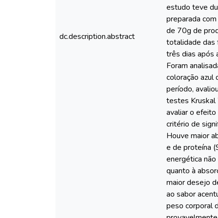
estudo teve du
preparada com 
de 70g de produ
dc.description.abstract
totalidade das 
três dias após 
Foram analisad
coloração azul 
período, avalio
testes Kruskal
avaliar o efei
critério de sig
Houve maior ab
e de proteína 
energética não 
quanto à absor
maior desejo de
ao sabor acent
peso corporal d
provavelmente 