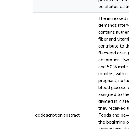
os efeitos da l
The increased m
demands interv
contains nutrie
fiber and vitam
contribute to t
flaxseed grain 
absorption. Twe
and 50% male o
months, with no
pregnant, no la
blood glucose 
assigned to the
divided in 2 ste
they received t
dc.description.abstract
Foods and bever
the beginning o