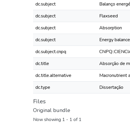
dc.subject
Balanço energé
dc.subject
Flaxseed
dc.subject
Absorption
dc.subject
Energy balance
dc.subject.cnpq
CNPQ::CIENCI
dc.title
Absorção de ma
dc.title.alternative
Macronutrient a
dc.type
Dissertação
Files
Original bundle
Now showing
1 - 1 of 1