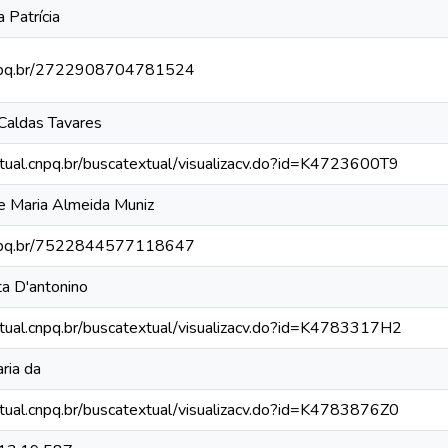
 Patrícia
.cnpq.br/2722908704781524
Caldas Tavares
xtual.cnpq.br/buscatextual/visualizacv.do?id=K4723600T9
ne Maria Almeida Muniz
.cnpq.br/7522844577118647
ta D'antonino
xtual.cnpq.br/buscatextual/visualizacv.do?id=K4783317H2
ria da
xtual.cnpq.br/buscatextual/visualizacv.do?id=K4783876Z0