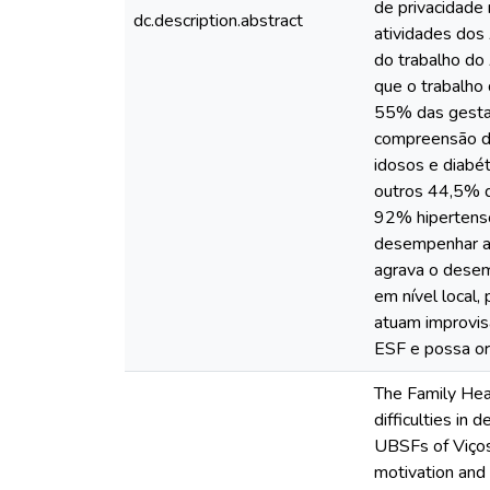
de privacidade 
dc.description.abstract
atividades dos
do trabalho do
que o trabalho
55% das gestan
compreensão do
idosos e diabé
outros 44,5% d
92% hipertenso
desempenhar a 
agrava o desem
em nível local
atuam improvis
ESF e possa org
The Family Hea
difficulties in
UBSFs of Viçosa
motivation and