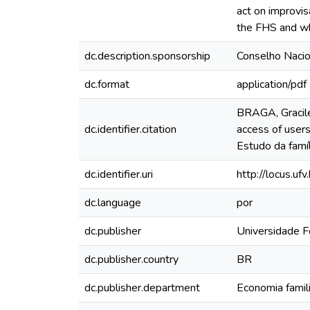
act on improvis
the FHS and whi
dc.description.sponsorship
Conselho Nacio
dc.format
application/pdf
BRAGA, Gracile
dc.identifier.citation
access of users
Estudo da famí
dc.identifier.uri
http://locus.u
dc.language
por
dc.publisher
Universidade F
dc.publisher.country
BR
dc.publisher.department
Economia famil