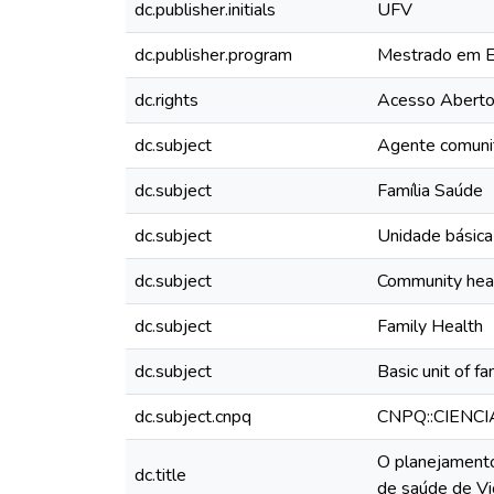
dc.publisher.initials
UFV
dc.publisher.program
Mestrado em E
dc.rights
Acesso Abert
dc.subject
Agente comunit
dc.subject
Família Saúde
dc.subject
Unidade básica
dc.subject
Community heal
dc.subject
Family Health
dc.subject
Basic unit of fa
dc.subject.cnpq
CNPQ::CIENC
O planejamento
dc.title
de saúde de Vi