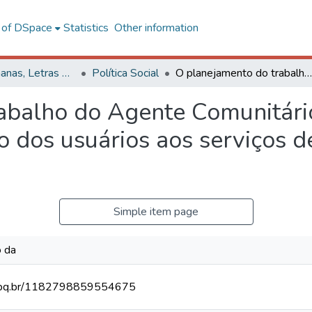
l of DSpace
Statistics
Other information
Ciências Humanas, Letras e Artes
Política Social
O planejamento do trabalho do Agente Comunitário de Saúde e sua interface com o acesso dos usuários aos serviços de saúde de Viçosa, Minas Gerais
abalho do Agente Comunitári
o dos usuários aos serviços d
Simple item page
o da
.cnpq.br/1182798859554675