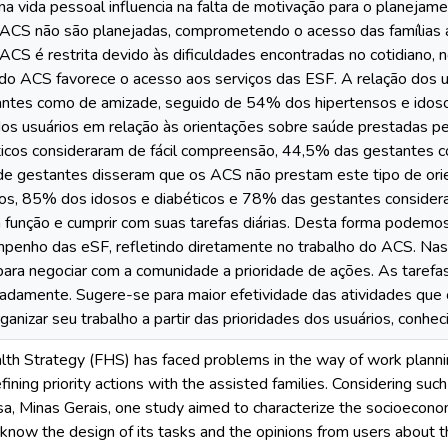
na vida pessoal influencia na falta de motivação para o planejame
 ACS não são planejadas, comprometendo o acesso das famílias a
 ACS é restrita devido às dificuldades encontradas no cotidiano,
 do ACS favorece o acesso aos serviços das ESF. A relação dos u
tes como de amizade, seguido de 54% dos hipertensos e idosos.
s usuários em relação às orientações sobre saúde prestadas p
ticos consideraram de fácil compreensão, 44,5% das gestantes c
e gestantes disseram que os ACS não prestam este tipo de orie
s, 85% dos idosos e diabéticos e 78% das gestantes consider
função e cumprir com suas tarefas diárias. Desta forma podemos c
penho das eSF, refletindo diretamente no trabalho do ACS. Nas
, para negociar com a comunidade a prioridade de ações. As tare
adamente. Sugere-se para maior efetividade das atividades que
anizar seu trabalho a partir das prioridades dos usuários, conhec
lth Strategy (FHS) has faced problems in the way of work plann
 defining priority actions with the assisted families. Considering s
, Minas Gerais, one study aimed to characterize the socioeconom
 know the design of its tasks and the opinions from users about 