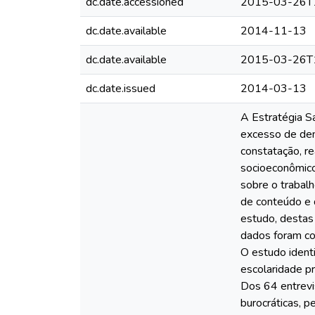
dc.date.accessioned
2015-03-26T
dc.date.available
2014-11-13
dc.date.available
2015-03-26T
dc.date.issued
2014-03-13
A Estratégia S
excesso de dema
constatação, re
socioeconômico
sobre o trabalh
de conteúdo e 
estudo, destas 
dados foram col
O estudo ident
escolaridade pr
Dos 64 entrevi
burocráticas, 