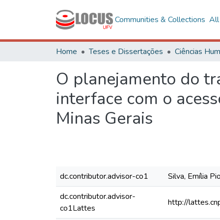
Communities & Collections
Al
Home
Teses e Dissertações
O planejamento do tr
interface com o acess
Minas Gerais
dc.contributor.advisor-co1
Silva, Emília Pi
dc.contributor.advisor-
http://lattes
co1Lattes