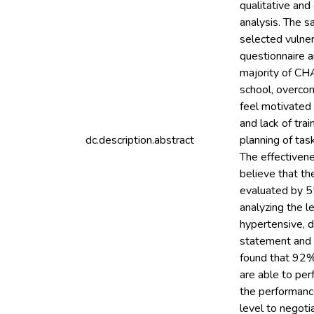
qualitative and
analysis. The s
selected vulner
questionnaire a
majority of CH
school, overcom
feel motivated 
and lack of tra
dc.description.abstract
planning of tas
The effectivene
believe that th
evaluated by 5
analyzing the l
hypertensive, 
statement and 
found that 92%
are able to per
the performance
level to negoti