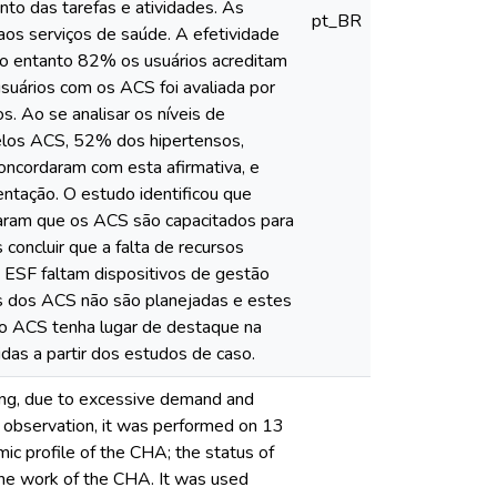
nto das tarefas e atividades. As
pt_BR
os serviços de saúde. A efetividade
 no entanto 82% os usuários acreditam
suários com os ACS foi avaliada por
 Ao se analisar os níveis de
elos ACS, 52% dos hipertensos,
oncordaram com esta afirmativa, e
ntação. O estudo identificou que
aram que os ACS são capacitados para
oncluir que a falta de recursos
 ESF faltam dispositivos de gestão
fas dos ACS não são planejadas e estes
 o ACS tenha lugar de destaque na
idas a partir dos estudos de caso.
ing, due to excessive demand and
uch observation, it was performed on 13
ic profile of the CHA; the status of
the work of the CHA. It was used