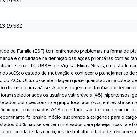
13:19:58Z
13:19:58Z
aúde da Família (ESF) tem enfrentado problemas na forma de pla
nda e dificuldade na definição das ações prioritárias com as fam
alizou- se nas 14 UBSFs de Viçosa, Minas Gerais, um estudo que o
 do ACS; o estado de motivação e conhecer o planejamento de su
o do ACS. Utilizou-se abordagem quali- quantitativa na coleta de 
do discurso para análise. A amostragem das famílias foi definid
foram selecionados os usuários vulneráveis (48): hipertensos; ge
etados por questionário e grupo focal aos ACS; entrevista semie
ificou que, a maioria dos ACS do estudo são do sexo feminino, i
edominante foi ensino médio, superando a exigência para o cargo.
stados 83% não se sentem motivados para planejar suas tarefas
pela precariedade das condições de trabalho e falta de treiname