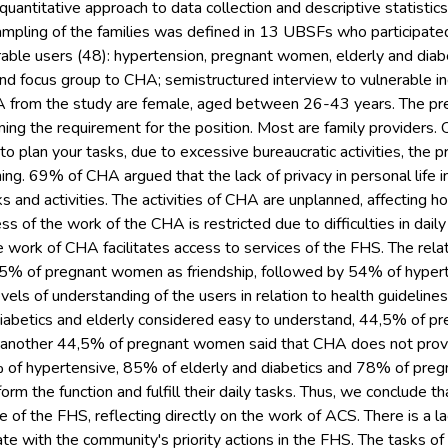
 quantitative approach to data collection and descriptive statistic
ampling of the families was defined in 13 UBSFs who participated
able users (48): hypertension, pregnant women, elderly and diab
nd focus group to CHA; semistructured interview to vulnerable ind
A from the study are female, aged between 26-43 years. The pre
ing the requirement for the position. Most are family providers
to plan your tasks, due to excessive bureaucratic activities, the 
ining. 69% of CHA argued that the lack of privacy in personal life i
ks and activities. The activities of CHA are unplanned, affecting h
ss of the work of the CHA is restricted due to difficulties in dai
e work of CHA facilitates access to services of the FHS. The rel
5% of pregnant women as friendship, followed by 54% of hypert
evels of understanding of the users in relation to health guidel
diabetics and elderly considered easy to understand, 44,5% of p
another 44,5% of pregnant women said that CHA does not provid
 of hypertensive, 85% of elderly and diabetics and 78% of pr
form the function and fulfill their daily tasks. Thus, we conclude 
 of the FHS, reflecting directly on the work of ACS. There is a 
ate with the community's priority actions in the FHS. The tasks 