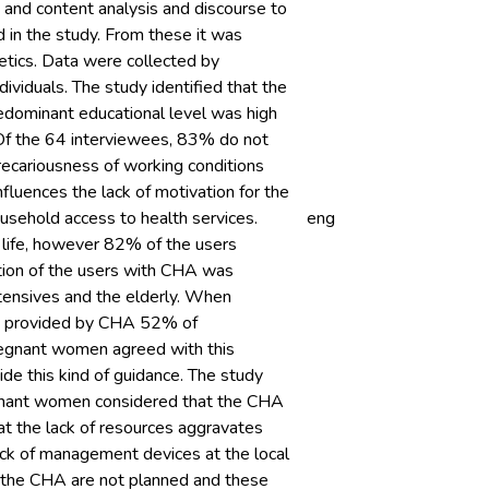
s and content analysis and discourse to
 in the study. From these it was
etics. Data were collected by
ividuals. The study identified that the
dominant educational level was high
. Of the 64 interviewees, 83% do not
precariousness of working conditions
nfluences the lack of motivation for the
ousehold access to health services.
eng
ly life, however 82% of the users
ation of the users with CHA was
ensives and the elderly. When
ines provided by CHA 52% of
regnant women agreed with this
e this kind of guidance. The study
egnant women considered that the CHA
that the lack of resources aggravates
lack of management devices at the local
of the CHA are not planned and these