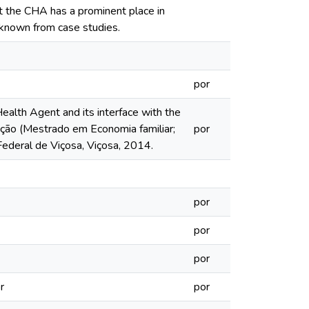
hat the CHA has a prominent place in
 known from case studies.
por
alth Agent and its interface with the
tação (Mestrado em Economia familiar;
por
Federal de Viçosa, Viçosa, 2014.
por
por
por
r
por