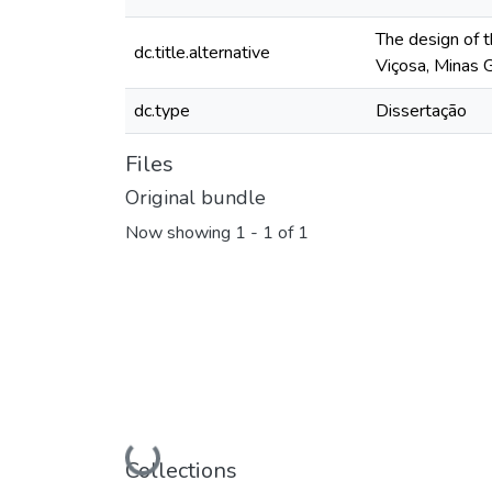
The design of t
dc.title.alternative
Viçosa, Minas 
dc.type
Dissertação
Files
Original bundle
Now showing
1 - 1 of 1
Loading...
Collections