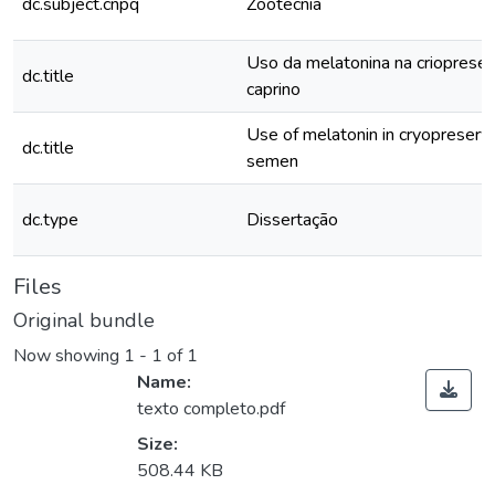
dc.subject.cnpq
Zootecnia
Uso da melatonina na crioprese
dc.title
caprino
Use of melatonin in cryopreserva
dc.title
semen
dc.type
Dissertação
Files
Original bundle
Now showing
1 - 1 of 1
Name:
texto completo.pdf
Size:
508.44 KB