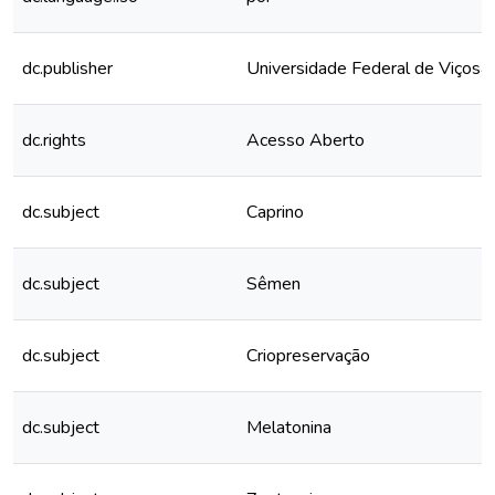
dc.publisher
Universidade Federal de Viçosa
dc.rights
Acesso Aberto
dc.subject
Caprino
dc.subject
Sêmen
dc.subject
Criopreservação
dc.subject
Melatonina