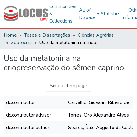
Communities
All of
Oth
&
Statistics
DSpace
inform
Collections
Home
Teses e Dissertações
Ciências Agrárias
Zootecnia
Uso da melatonina na criopreservação do sêmen caprino
Uso da melatonina na
criopreservação do sêmen caprino
Simple item page
dc.contributor
Carvalho, Giovanni Ribeiro de
dc.contributor.advisor
Torres, Ciro Alexandre Alves
dc.contributor.author
Soares, Ítalo Augusto da Costa