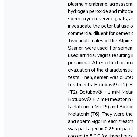
plasma membrane, acrosssoma, t
hydrogen peroxide and mitochondr
sperm cryopreserved goats, as w
investigate the potential use of t
commercial diluent for semen cr
Two adult males of the Alpine r
Saanen were used. For semen co
used artificial vagina resulting i
per animal. After collection, mad
evaluation of the characteristics
tests. Then, semen was diluted 
treatments: Botubov® (T1), B
(T2), Botubov® + 1 mM Melaton
Botubov® + 2 mM melatonin (T
Melatonin mM (T5) and Botub
Melatonin (T6). They were then 
and sperm vigor in each treatm
was packaged in 0.25 ml palett
cooled to 5 ° C for three hours. 