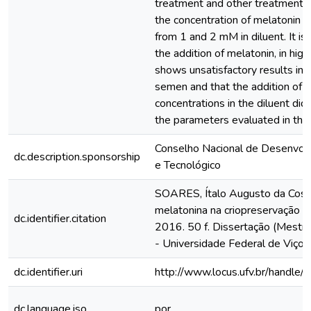
treatment and other treatments
the concentration of melatonin 
from 1 and 2 mM in diluent. It is
the addition of melatonin, in high
shows unsatisfactory results in 
semen and that the addition of 
concentrations in the diluent did 
the parameters evaluated in this
Conselho Nacional de Desenvolv
dc.description.sponsorship
e Tecnológico
SOARES, Ítalo Augusto da Cost
melatonina na criopreservação d
dc.identifier.citation
2016. 50 f. Dissertação (Mestr
- Universidade Federal de Viços
dc.identifier.uri
http://www.locus.ufv.br/hand
dc.language.iso
por