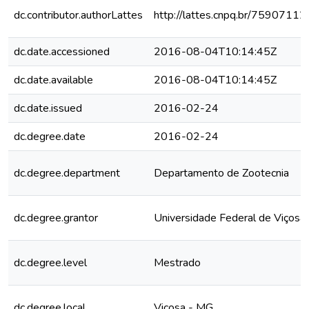
dc.contributor.authorLattes
http://lattes.cnpq.br/759071
dc.date.accessioned
2016-08-04T10:14:45Z
dc.date.available
2016-08-04T10:14:45Z
dc.date.issued
2016-02-24
dc.degree.date
2016-02-24
dc.degree.department
Departamento de Zootecnia
dc.degree.grantor
Universidade Federal de Viçosa
dc.degree.level
Mestrado
dc.degree.local
Viçosa - MG