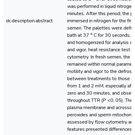
was performed in liquid nitrogen
minutes. After this period, the 
dc.description.abstract
immersed in nitrogen for the fina
semen. The palettes were defro
bath at 37 ° C for 30 seconds, p
and homogenized for analysis of 
and vigor, heat resistance test 
cytometry. In fresh semen, the mo
remained within normal paramet
motility and vigor to the defros
between treatments to those u
from 1 and 2 mM, especially afte
zero and 30 minutes, and observ
throughout TTR (P <0, 05). The i
plasma membrane and acrossoma
peroxides and sperm mitochondri
assessed by flow cytometry and 
features presented differences