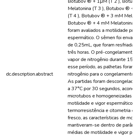
Botubov ® + 1μM (T 2 ), Botu
Melatonina (T 3 ), Botubov ® +
(T 4 ), Botubov ® + 3 mM Melato
Botubov ® + 4 mM Melatonina (
foram avaliados a motilidade pro
espermático. O sêmen foi enva
de 0,25mL, que foram resfriadas
três horas. O pré-congelamento 
vapor de nitrogênio durante 15 
esse período, as palhetas foram
dc.description.abstract
nitrogênio para o congelamento 
As partidas foram descongelad
a 37°C por 30 segundos, acond
microtubos e homogeneizadas pa
motilidade e vigor espermáticos
termorresistência e citometria 
fresco, as características de mot
mantiveram-se dentro de parâm
médias de motilidade e vigor p