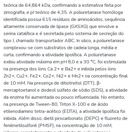
teórica de 64,864 kDa, confirmando a estimativa feita por
zimografia, e pI teórico de 4,35. A poliuretanase homóloga
identificada possui 615 resíduos de aminoácidos, sequência
altamente conservada de lipase (GXSXG) que envolve a
serina catalítica e é secretada pelo sistema de secreção do
tipo I, chamado transportador ABC. In silico, a poliuretanase
complexou-se com substratos de cadeia longa, média e
curta, confirmando a atividade lipolítica. A poliuretanase
exibiu atividade máxima em pH 8,0 e a 30 °C, foi estimulada
na presença dos íons Ca 2+ e Ba2+ e inibida pelos íons
Zn2+, Cu2+, Fe2+, Co2+, Ni2+ e Mn2+ na concentração final
de 10 mM. Na presença de ditiotreitol (DTT), β-
mercaptoetanol e dodecil sulfato de sódio (SDS), a atividade
da enzima foi aumentada ou pouco influenciada. No entanto,
na presença de Tween-80, Triton X-100 e de ácido
etilenodiamino tetra-acético (EDTA), a atividade lipolítica foi
inibida. Além disso, dietil pirocarbonato (DEPC) e fluoreto de
fenilmetilsulfonil (PMSF), na concentração de 10 mM,