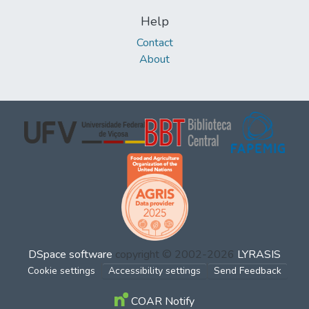
Help
Contact
About
DSpace software
copyright © 2002-2026
LYRASIS
Cookie settings
Accessibility settings
Send Feedback
COAR Notify