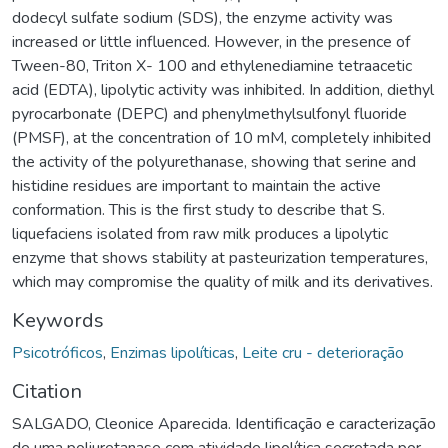
dodecyl sulfate sodium (SDS), the enzyme activity was
increased or little influenced. However, in the presence of
Tween-80, Triton X- 100 and ethylenediamine tetraacetic
acid (EDTA), lipolytic activity was inhibited. In addition, diethyl
pyrocarbonate (DEPC) and phenylmethylsulfonyl fluoride
(PMSF), at the concentration of 10 mM, completely inhibited
the activity of the polyurethanase, showing that serine and
histidine residues are important to maintain the active
conformation. This is the first study to describe that S.
liquefaciens isolated from raw milk produces a lipolytic
enzyme that shows stability at pasteurization temperatures,
which may compromise the quality of milk and its derivatives.
Keywords
Psicotróficos
,
Enzimas lipolíticas
,
Leite cru - deterioração
Citation
SALGADO, Cleonice Aparecida. Identificação e caracterização
de uma poliuretanase com atividade lipolítica secretada por