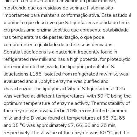
inibiram completamente a atividade da poliuretanase,
mostrando que os resíduos de serina e histidina são
importantes para manter a conformação ativa. Este estudo é
o primeiro que descreve que S. liquefaciens isolada do leite
cru produz uma enzima lipolítica que apresenta estabilidade
nas temperaturas de pasteurização, o que pode
comprometer a qualidade do leite e seus derivados.
Serratia liquefaciens is a bacterium frequently found in
refrigerated raw milk and has a high potential for proteolytic
deterioration. In this work, the lipolytic potential of S.
liquefaciens L135, isolated from refrigerated raw milk, was
evaluated and a lipolytic enzyme was purified and
characterized. The lipolytic activity of S. liquefaciens L135
was verified at different temperatures, with 30 °C being the
optimum temperature of enzyme activity. Thermostability of
the enzyme was evaluated in 10% reconstituted skimmed
milk and the D value found at temperatures of 65, 72, 85
and 95 °C was approximately 97, 66, 50 and 28 min,
respectively. The Z-value of the enzyme was 60 °C and the