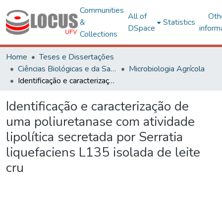
Communities
All of
Oth
&
Statistics
DSpace
inform
Collections
Home
Teses e Dissertações
Ciências Biológicas e da Saúde
Microbiologia Agrícola
Identificação e caracterização de uma poliuretanase com atividade lipolítica secretada por Serratia liquefaciens L135 isolada de leite cru
Identificação e caracterização de
uma poliuretanase com atividade
lipolítica secretada por Serratia
liquefaciens L135 isolada de leite
cru