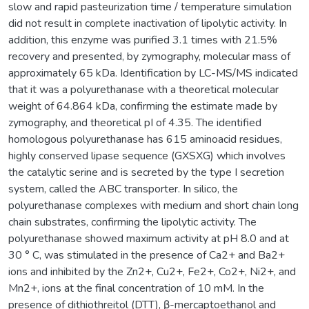
slow and rapid pasteurization time / temperature simulation
did not result in complete inactivation of lipolytic activity. In
addition, this enzyme was purified 3.1 times with 21.5%
recovery and presented, by zymography, molecular mass of
approximately 65 kDa. Identification by LC-MS/MS indicated
that it was a polyurethanase with a theoretical molecular
weight of 64.864 kDa, confirming the estimate made by
zymography, and theoretical pI of 4.35. The identified
homologous polyurethanase has 615 aminoacid residues,
highly conserved lipase sequence (GXSXG) which involves
the catalytic serine and is secreted by the type I secretion
system, called the ABC transporter. In silico, the
polyurethanase complexes with medium and short chain long
chain substrates, confirming the lipolytic activity. The
polyurethanase showed maximum activity at pH 8.0 and at
30 ° C, was stimulated in the presence of Ca2+ and Ba2+
ions and inhibited by the Zn2+, Cu2+, Fe2+, Co2+, Ni2+, and
Mn2+, ions at the final concentration of 10 mM. In the
presence of dithiothreitol (DTT), β-mercaptoethanol and