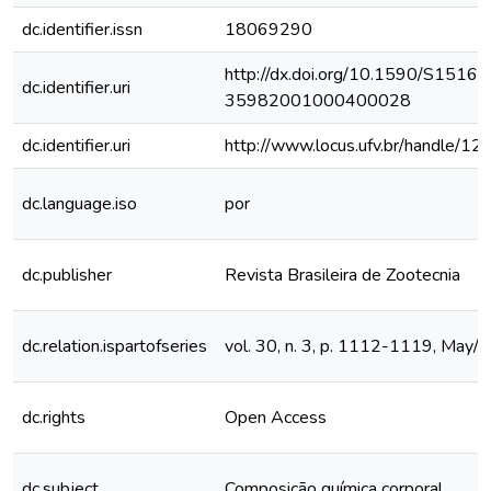
dc.identifier.issn
18069290
http://dx.doi.org/10.1590/S1516-
dc.identifier.uri
35982001000400028
dc.identifier.uri
http://www.locus.ufv.br/handle/
dc.language.iso
por
dc.publisher
Revista Brasileira de Zootecnia
dc.relation.ispartofseries
vol. 30, n. 3, p. 1112-1119, May/
dc.rights
Open Access
dc.subject
Composição química corporal