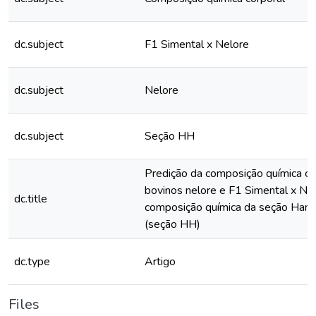
dc.subject
F1 Simental x Nelore
dc.subject
Nelore
dc.subject
Seção HH
Predição da composição química co
bovinos nelore e F1 Simental x Nelo
dc.title
composição química da seção Han
(seção HH)
dc.type
Artigo
Files