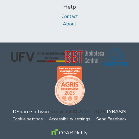
Help
Contact
About
DSpace software
copyright © 2002-2026
LYRASIS
Cookie settings
Accessibility settings
Send Feedback
COAR Notify