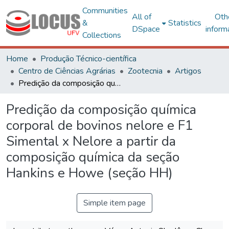
Communities
All of
Oth
&
Statistics
DSpace
inform
Collections
Home
Produção Técnico-científica
Centro de Ciências Agrárias
Zootecnia
Artigos
Predição da composição química corporal de bovinos nelore e F1 Simental x Nelore a partir da composição química da seção Hankins e Howe (seção HH)
Predição da composição química
corporal de bovinos nelore e F1
Simental x Nelore a partir da
composição química da seção
Hankins e Howe (seção HH)
Simple item page