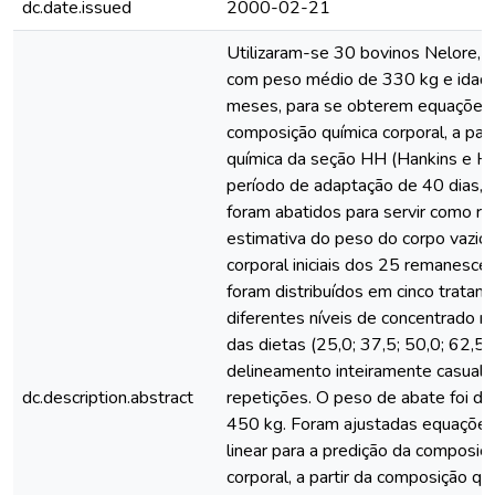
dc.date.issued
2000-02-21
Utilizaram-se 30 bovinos Nelore, 
com peso médio de 330 kg e idad
meses, para se obterem equações 
composição química corporal, a par
química da seção HH (Hankins e 
período de adaptação de 40 dias, c
foram abatidos para servir como ref
estimativa do peso do corpo vazio
corporal iniciais dos 25 remanescen
foram distribuídos em cinco trata
diferentes níveis de concentrado n
das dietas (25,0; 37,5; 50,0; 62,5
delineamento inteiramente casualiz
dc.description.abstract
repetições. O peso de abate foi d
450 kg. Foram ajustadas equações
linear para a predição da composiç
corporal, a partir da composição qu