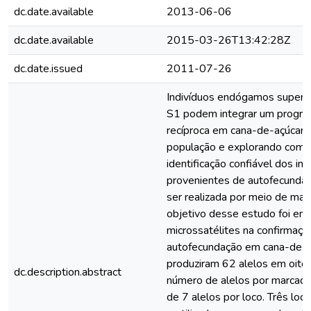
dc.date.available
2013-06-06
dc.date.available
2015-03-26T13:42:28Z
dc.date.issued
2011-07-26
Indivíduos endógamos superio
S1 podem integrar um progra
recíproca em cana-de-açúcar, 
população e explorando combi
identificação confiável dos i
provenientes de autofecunda
ser realizada por meio de ma
objetivo desse estudo foi em
microssatélites na confirmaçã
autofecundação em cana-de-aç
produziram 62 alelos em oito 
dc.description.abstract
número de alelos por marcado
de 7 alelos por loco. Três lo