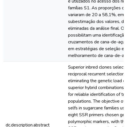
e utilizados no acesso dos ní
famílias S1. As proporções d
variaram de 20 a 58,1%, embo
subestimação dos valores, d
eliminadas da análise final. O
possibilitam uma identificação
cruzamentos de cana-de-açú
em estratégias de seleção e
melhoramento de cana-de-açú
Superior inbred clones selecte
reciprocal recurrent selection
eliminating the genetic load o
superior hybrid combinations.
for reliable identification of t
populations. The objective of 
selfs in sugarcane families us
eight SSR primers chosen gen
polymorphic markers, with the
dc.description.abstract