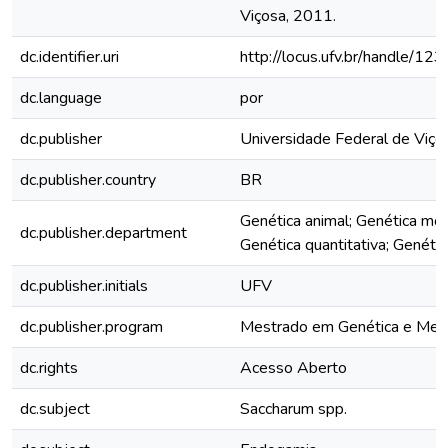
Viçosa, 2011.
dc.identifier.uri
http://locus.ufv.br/handle/
dc.language
por
dc.publisher
Universidade Federal de Viço
dc.publisher.country
BR
Genética animal; Genética mol
dc.publisher.department
Genética quantitativa; Genéti
dc.publisher.initials
UFV
dc.publisher.program
Mestrado em Genética e Mel
dc.rights
Acesso Aberto
dc.subject
Saccharum spp.