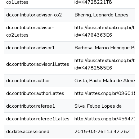
co1Lattes
id=K4728221T8
dc.contributor.advisor-co2
Bhering, Leonardo Lopes
dc.contributor.advisor-
http://buscatextual.cnpq.br/bu
co2Lattes
id=K4764363E6
dc.contributor.advisor1
Barbosa, Marcio Henrique Per
http://buscatextual.cnpq.br/bu
dc.contributor.advisor1Lattes
id=K4782585E6
dc.contributor.author
Costa, Paulo Mafra de Almeid
dc.contributor.authorLattes
http://lattes.cnpq.br/0960
dc.contributor.referee1
Silva, Felipe Lopes da
dc.contributor.referee1Lattes
http://lattes.cnpq.br/4564
dc.date.accessioned
2015-03-26T13:42:28Z