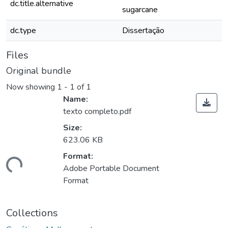
dc.title.alternative
sugarcane
dc.type
Dissertação
Files
Original bundle
Now showing
1 - 1 of 1
Name:
texto completo.pdf
Size:
623.06 KB
ding...
Format:
Adobe Portable Document
Format
Collections