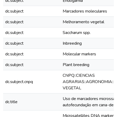
dc.subject
Endogamia
dc.subject
Marcadores moleculares
dc.subject
Melhoramento vegetal
dc.subject
Saccharum spp.
dc.subject
Inbreeding
dc.subject
Molecular markers
dc.subject
Plant breeding
CNPQ::CIENCIAS
dc.subject.cnpq
AGRARIAS::AGRONOMIA::
VEGETAL
Uso de marcadores microssaté
dc.title
autofecundação em cana-de-a
Microsatellites DNA markers fo