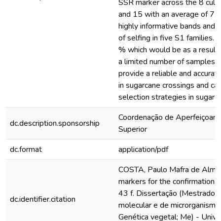
SSR marker across the 8 cult
and 15 with an average of 7. 
highly informative bands and 
of selfing in five S1 families
% which would be as a result
a limited number of samples in
provide a reliable and accurat
in sugarcane crossings and can
selection strategies in sugar
Coordenação de Aperfeiçoame
dc.description.sponsorship
Superior
dc.format
application/pdf
COSTA, Paulo Mafra de Almei
markers for the confirmation o
43 f. Dissertação (Mestrado 
dc.identifier.citation
molecular e de microrganismos
Genética vegetal; Me) - Unive