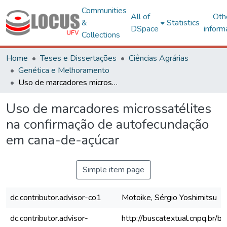
Communities
All of
Oth
&
Statistics
DSpace
inform
Collections
Home
Teses e Dissertações
Ciências Agrárias
Genética e Melhoramento
Uso de marcadores microssatélites na confirmação de autofecundação em cana-de-açúcar
Uso de marcadores microssatélites
na confirmação de autofecundação
em cana-de-açúcar
Simple item page
dc.contributor.advisor-co1
Motoike, Sérgio Yoshimitsu
dc.contributor.advisor-
http://buscatextual.cnpq.br/bu