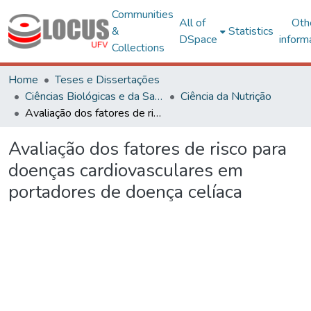
Communities
All of
Oth
&
Statistics
DSpace
inform
Collections
Home
Teses e Dissertações
Ciências Biológicas e da Saúde
Ciência da Nutrição
Avaliação dos fatores de risco para doenças cardiovasculares em portadores de doença celíaca
Avaliação dos fatores de risco para
doenças cardiovasculares em
portadores de doença celíaca