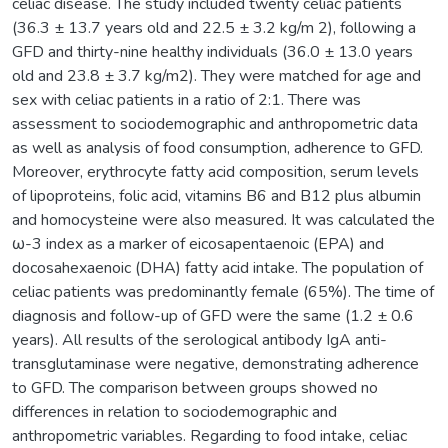
celiac disease. The study included twenty celiac patients
(36.3 ± 13.7 years old and 22.5 ± 3.2 kg/m 2), following a
GFD and thirty-nine healthy individuals (36.0 ± 13.0 years
old and 23.8 ± 3.7 kg/m2). They were matched for age and
sex with celiac patients in a ratio of 2:1. There was
assessment to sociodemographic and anthropometric data
as well as analysis of food consumption, adherence to GFD.
Moreover, erythrocyte fatty acid composition, serum levels
of lipoproteins, folic acid, vitamins B6 and B12 plus albumin
and homocysteine were also measured. It was calculated the
ω-3 index as a marker of eicosapentaenoic (EPA) and
docosahexaenoic (DHA) fatty acid intake. The population of
celiac patients was predominantly female (65%). The time of
diagnosis and follow-up of GFD were the same (1.2 ± 0.6
years). All results of the serological antibody IgA anti-
transglutaminase were negative, demonstrating adherence
to GFD. The comparison between groups showed no
differences in relation to sociodemographic and
anthropometric variables. Regarding to food intake, celiac