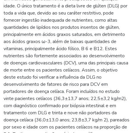
idade. O único tratamento é a dieta livre de glúten (DLG) por
toda a vida que, devido ao seu caráter restritivo, pode
fornecer ingestão inadequada de nutrientes, como altas
quantidades de lipídios nos produtos insentos de glúten,
principalmente em ácidos graxos saturados, em detrimento
aos ácidos graxos ω-3, além de baixas quantidades de
vitaminas, principalmente ácido fólico, B 6 e B12. Estes
nutrientes são fortemente associados ao desenvolvimento
de doenças cardiovasculares (DCV), uma das principais causa
de morte entre os pacientes celíacos. Assim, o objetivo
deste estudo foi verificar a influência da DLG no
desenvolvimento de fatores de risco para DCV em
portadores de doença celíaca. Foram incluídos no estudo
vinte pacientes celíacos (36,3±13,7 anos; 22,5±3,2 kg/m2),
com diagnóstico confirmado por biópsia intestinal e em
tratamento com DLG e trinta e nove não portadores da
doença celíaca (36,0±13,0 anos; 23,8±3,7 kg/m 2), pareados
por sexo e idade com os pacientes celíacos na proporção de