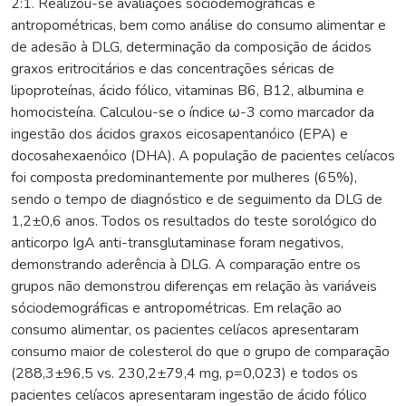
2:1. Realizou-se avaliações sóciodemográficas e
antropométricas, bem como análise do consumo alimentar e
de adesão à DLG, determinação da composição de ácidos
graxos eritrocitários e das concentrações séricas de
lipoproteínas, ácido fólico, vitaminas B6, B12, albumina e
homocisteína. Calculou-se o índice ω-3 como marcador da
ingestão dos ácidos graxos eicosapentanóico (EPA) e
docosahexaenóico (DHA). A população de pacientes celíacos
foi composta predominantemente por mulheres (65%),
sendo o tempo de diagnóstico e de seguimento da DLG de
1,2±0,6 anos. Todos os resultados do teste sorológico do
anticorpo IgA anti-transglutaminase foram negativos,
demonstrando aderência à DLG. A comparação entre os
grupos não demonstrou diferenças em relação às variáveis
sóciodemográficas e antropométricas. Em relação ao
consumo alimentar, os pacientes celíacos apresentaram
consumo maior de colesterol do que o grupo de comparação
(288,3±96,5 vs. 230,2±79,4 mg, p=0,023) e todos os
pacientes celíacos apresentaram ingestão de ácido fólico