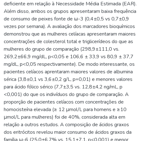
deficiente em relação à Necessidade Média Estimada (EAR).
Além disso, ambos os grupos apresentaram baixa frequência
de consumo de peixes fonte de ω-3 (0,4±0,5 vs 0,7±0,9
vezes por semana). A avaliação dos marcadores bioquímicos
demonstrou que as mulheres celíacas apresentaram maiores
concentrações de colesterol total e triglicerídeos do que as
mulheres do grupo de comparação (298,9±111,0 vs.
269,2±66,9 mg/dL, p<0,05 e 106,6 ± 33,9 vs 80,9 ± 37,7
mg/dL, p<0,05 respectivamente). De modo interessante, os
pacientes celíacos aprentaram maiores valores de albumina
sérica (3,8±0,1 vs 3,6±0,2 g/L, p=0,01) e menores valores
para ácido fólico sérico (7,7±3,5 vs. 12,8±4,2 ng/mL, p
<0,001) do que os indivíduos do grupo de comparação. A
proporção de pacientes celíacos com concentrações de
homocisteína elevada (≥ 12 μmol/L para homens e ≥10
μmol/L para mulheres) foi de 40%, considerada alta em
relação a outros estudos. A composição de ácidos graxos
dos eritrócitos revelou maior consumo de ácidos graxos da
família ω-6 (25,0±6,7% vs. 15,1±7,1, p<0,001) e menor