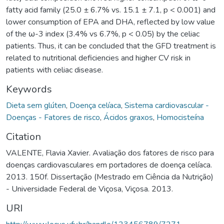
fatty acid family (25.0 ± 6.7% vs. 15.1 ± 7.1, p < 0.001) and
lower consumption of EPA and DHA, reflected by low value
of the ω-3 index (3.4% vs 6.7%, p < 0.05) by the celiac
patients. Thus, it can be concluded that the GFD treatment is
related to nutritional deficiencies and higher CV risk in
patients with celiac disease.
Keywords
Dieta sem glúten
,
Doença celíaca
,
Sistema cardiovascular -
Doenças - Fatores de risco
,
Ácidos graxos
,
Homocisteína
Citation
VALENTE, Flavia Xavier. Avaliação dos fatores de risco para
doenças cardiovasculares em portadores de doença celíaca.
2013. 150f. Dissertação (Mestrado em Ciência da Nutrição)
- Universidade Federal de Viçosa, Viçosa. 2013.
URI