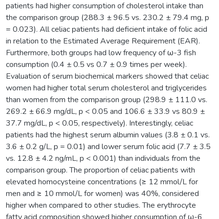
patients had higher consumption of cholesterol intake than
the comparison group (288.3 ± 96.5 vs. 230.2 ± 79.4 mg, p
= 0.023). All celiac patients had deficient intake of folic acid
in relation to the Estimated Average Requirement (EAR).
Furthermore, both groups had low frequency of ω-3 fish
consumption (0.4 ± 0.5 vs 0.7 ± 0.9 times per week).
Evaluation of serum biochemical markers showed that celiac
women had higher total serum cholesterol and triglycerides
than women from the comparison group (298.9 ± 111.0 vs.
269.2 ± 66.9 mg/dL, p < 0.05 and 106.6 ± 33.9 vs 80.9 ±
37.7 mg/dL, p < 0.05, respectively). Interestingly, celiac
patients had the highest serum albumin values (3.8 ± 0.1 vs.
3.6 ± 0.2 g/L, p = 0.01) and lower serum folic acid (7.7 ± 3.5
vs. 12.8 ± 4.2 ng/mL, p < 0.001) than individuals from the
comparison group. The proportion of celiac patients with
elevated homocysteine concentrations (≥ 12 mmol/L for
men and ≥ 10 mmol/L for women) was 40%, considered
higher when compared to other studies. The erythrocyte
fatty acid composition showed higher consumption of ω-6