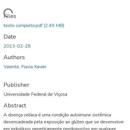
ding...
Files
texto completo.pdf
(2.49 MB)
Date
2013-02-28
Authors
Valente, Flavia Xavier
Publisher
Universidade Federal de Viçosa
Abstract
A doença celíaca é uma condição autoimune sistêmica
desencadeada pela exposição ao glúten que se desenvolve
em indivíduos geneticamente predispostos em qualquer