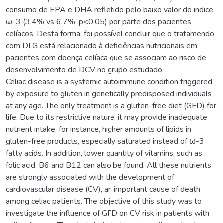
consumo de EPA e DHA refletido pelo baixo valor do indice
ω-3 (3,4% vs 6,7%, p<0,05) por parte dos pacientes
celíacos. Desta forma, foi possível concluir que o tratamendo
com DLG está relacionado à deficiências nutricionais em
pacientes com doença celíaca que se associam ao risco de
desenvolvimento de DCV no grupo estudado.
Celiac disease is a systemic autoimmune condition triggered
by exposure to gluten in genetically predisposed individuals
at any age. The only treatment is a gluten-free diet (GFD) for
life. Due to its restrictive nature, it may provide inadequate
nutrient intake, for instance, higher amounts of lipids in
gluten-free products, especially saturated instead of ω-3
fatty acids. In addition, lower quantity of vitamins, such as
folic acid, B6 and B12 can also be found. All these nutrients
are strongly associated with the development of
cardiovascular disease (CV), an important cause of death
among celiac patients. The objective of this study was to
investigate the influence of GFD on CV risk in patients with