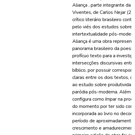
Aliança , parte integrante da 
Viventes, de Carlos Nejar (20
crítico literário brasileiro con
pelo viés dos estudos sobre
intertextualidade pós-modern
Aliança é uma obra representa
panorama brasileiro da poesia 
profícuo texto para a investig
intersecções discursivas entre 
bíblico, por possuir correspon
claras entre os dois textos, o
ao estudo sobre produtividad
paródia pós-moderna. Além di
configura como ímpar na produç
do momento por ter sido conf
incorporada ao livro no decor
período de aproximadamente
crescimento e amadureciment