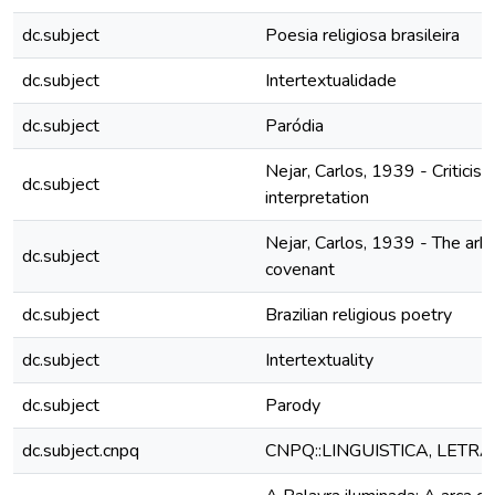
dc.subject
Poesia religiosa brasileira
dc.subject
Intertextualidade
dc.subject
Paródia
Nejar, Carlos, 1939 - Criticis
dc.subject
interpretation
Nejar, Carlos, 1939 - The ark 
dc.subject
covenant
dc.subject
Brazilian religious poetry
dc.subject
Intertextuality
dc.subject
Parody
dc.subject.cnpq
CNPQ::LINGUISTICA, LETRA