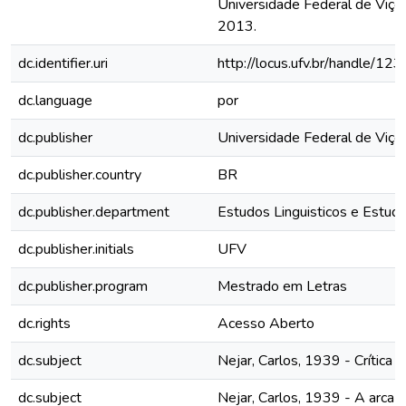
Universidade Federal de Viços
2013.
dc.identifier.uri
http://locus.ufv.br/handle/
dc.language
por
dc.publisher
Universidade Federal de Viço
dc.publisher.country
BR
dc.publisher.department
Estudos Linguisticos e Estudo
dc.publisher.initials
UFV
dc.publisher.program
Mestrado em Letras
dc.rights
Acesso Aberto
dc.subject
Nejar, Carlos, 1939 - Crítica 
dc.subject
Nejar, Carlos, 1939 - A arca d