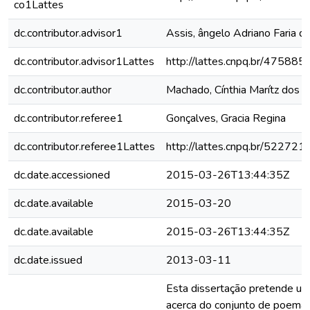
co1Lattes
dc.contributor.advisor1
Assis, ângelo Adriano Faria d
dc.contributor.advisor1Lattes
http://lattes.cnpq.br/4758
dc.contributor.author
Machado, Cínthia Marítz dos S
dc.contributor.referee1
Gonçalves, Gracia Regina
dc.contributor.referee1Lattes
http://lattes.cnpq.br/5227
dc.date.accessioned
2015-03-26T13:44:35Z
dc.date.available
2015-03-20
dc.date.available
2015-03-26T13:44:35Z
dc.date.issued
2013-03-11
Esta dissertação pretende u
acerca do conjunto de poema