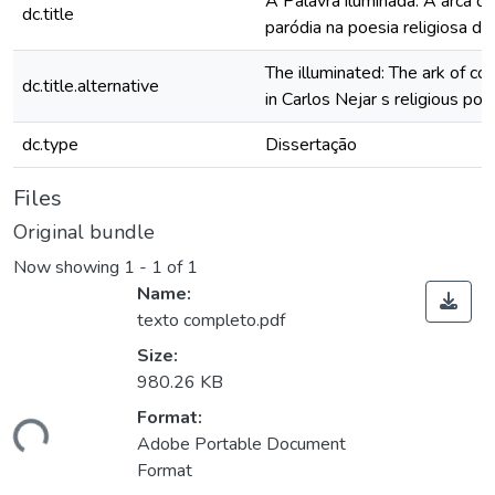
A Palavra iluminada: A arca da
dc.title
paródia na poesia religiosa de
The illuminated: The ark of c
dc.title.alternative
in Carlos Nejar s religious poe
dc.type
Dissertação
Files
Original bundle
Now showing
1 - 1 of 1
Name:
texto completo.pdf
Size:
980.26 KB
oading...
Format:
Adobe Portable Document
Format