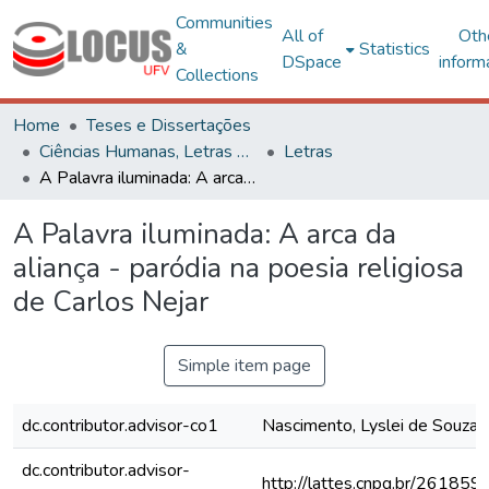
Communities
All of
Oth
&
Statistics
DSpace
inform
Collections
Home
Teses e Dissertações
Ciências Humanas, Letras e Artes
Letras
A Palavra iluminada: A arca da aliança - paródia na poesia religiosa de Carlos Nejar
A Palavra iluminada: A arca da
aliança - paródia na poesia religiosa
de Carlos Nejar
Simple item page
dc.contributor.advisor-co1
Nascimento, Lyslei de Souza
dc.contributor.advisor-
http://lattes.cnpq.br/2618