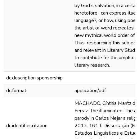
by God s salvation, in a certai
heretofore , can express itself
language?, or how, using poetica
the artist of word recreates a
new mythical world order of ho
Thus, researching this subject 
and relevant in Literary Studi
to contribute for the amplitude
literary research.
dc.description.sponsorship
dc.format
application/pdf
MACHADO, Cínthia Marítz do
Ferraz. The illuminated: The a
parody in Carlos Nejar s religi
dc.identifier.citation
2013. 161 f. Dissertação (M
Estudos Linguisticos e Estudos