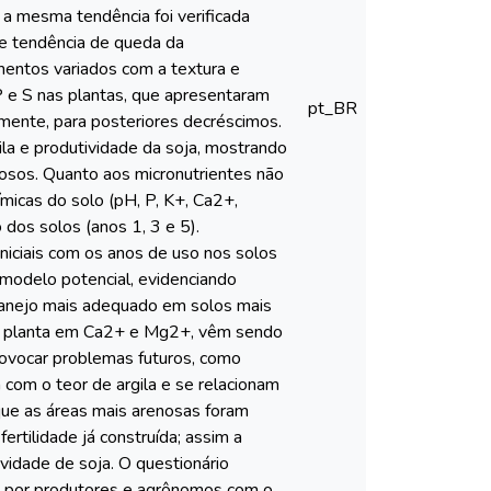
 a mesma tendência foi verificada
ve tendência de queda da
mentos variados com a textura e
P e S nas plantas, que apresentaram
pt_BR
mente, para posteriores decréscimos.
ila e produtividade da soja, mostrando
nosos. Quanto aos micronutrientes não
micas do solo (pH, P, K+, Ca2+,
dos solos (anos 1, 3 e 5).
iniciais com os anos de uso nos solos
 modelo potencial, evidenciando
manejo mais adequado em solos mais
 da planta em Ca2+ e Mg2+, vêm sendo
rovocar problemas futuros, como
 com o teor de argila e se relacionam
que as áreas mais arenosas foram
ertilidade já construída; assim a
vidade de soja. O questionário
po por produtores e agrônomos com o