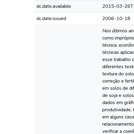
dc.date.available
2015-03-26T
dc.date.issued
2006-10-18
Nos últimos ano
como impróprio
técnica, econô
técnicas aplica
esse trabalho o
diferentes text
textura do solo
correção e fert
em solos de di
de soja e solo
dados em gráfi
produtividade, 
em alguns casos
relacionamento
verificar a coe