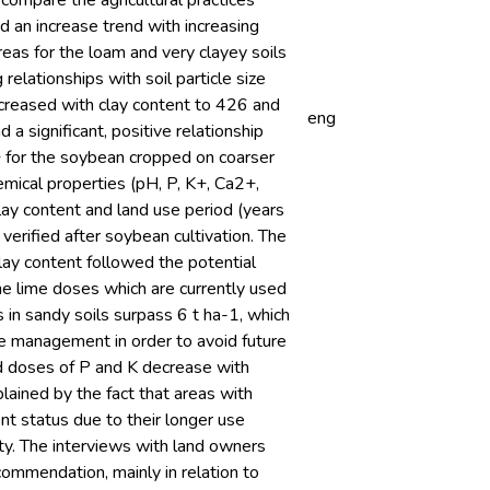
compare the agricultural practices
 an increase trend with increasing
reas for the loam and very clayey soils
relationships with soil particle size
increased with clay content to 426 and
eng
a significant, positive relationship
+ for the soybean cropped on coarser
hemical properties (pH, P, K+, Ca2+,
lay content and land use period (years
 verified after soybean cultivation. The
clay content followed the potential
the lime doses which are currently used
in sandy soils surpass 6 t ha-1, which
e management in order to avoid future
ed doses of P and K decrease with
plained by the fact that areas with
ent status due to their longer use
ty. The interviews with land owners
ommendation, mainly in relation to