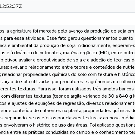
12:52:37Z
s, a agricultura foi marcada pelo avanço da produção de soja em
s para essa atividade. Esse fato gerou questionamentos quanto à
mica e ambiental da produção de soja. Adicionalmente, esperam-s
das e à dinâmica de nutrientes, matéria orgânica (MO), entre outro
bjetivou avaliar a produtividade de soja e a adoção de técnicas 
uras; avaliar o relacionamento entre teores e conteúdos de nutr
; relacionar propriedades químicas do solo com textura e históric
ilização do solo utilizadas por produtores e agrônomos no cultivo
ferentes texturas. Para isso, foram utilizados três amplos banc
s com diferentes texturas (teor de argila variando de 30 a 840 g
cos e ajustes de equações de regressão, diversos relacionament
teor e conteúdo de nutrientes na planta, propriedades químicas d
, separando-se os efeitos por classes texturais: arenosa, média,
s envolveram o histórico de uso das áreas. Foi aplicado questio
rência entre as práticas conduzidas no campo e o conhecimento te