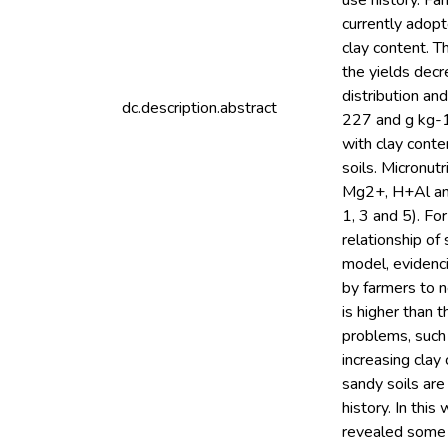
use history. Fa
currently adop
clay content. T
the yields decr
distribution an
dc.description.abstract
227 and g kg-1,
with clay conte
soils. Micronutr
Mg2+, H+Al and 
1, 3 and 5). For
relationship of
model, evidenci
by farmers to n
is higher than
problems, such 
increasing clay
sandy soils are
history. In th
revealed some d