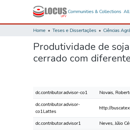
Communities & Collections
Al
Home
Teses e Dissertações
Ciências Agrá
Produtividade de soja
cerrado com diferente
dc.contributor.advisor-co1
Novais, Robert
dc.contributor.advisor-
http://buscate
co1Lattes
dc.contributor.advisor1
Neves, Júlio Cé