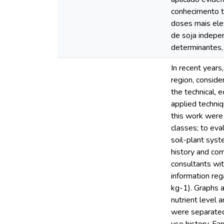
conhecimento t
doses mais ele
de soja indepen
determinantes,
In recent years
region, consider
the technical, 
applied techniq
this work were 
classes; to eva
soil-plant syst
history and com
consultants wit
information reg
kg-1). Graphs a
nutrient level a
were separated 