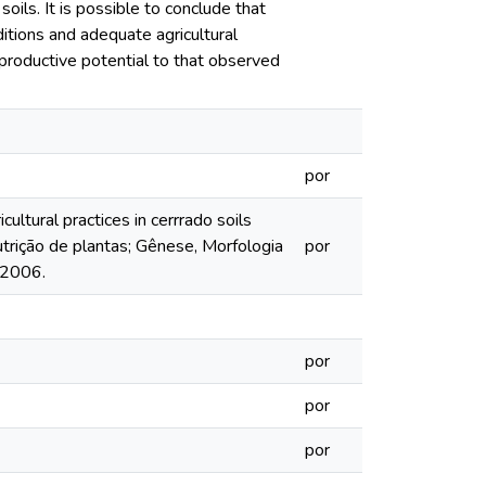
soils. It is possible to conclude that
nditions and adequate agricultural
 productive potential to that observed
por
ultural practices in cerrrado soils
utrição de plantas; Gênese, Morfologia
por
, 2006.
por
por
por