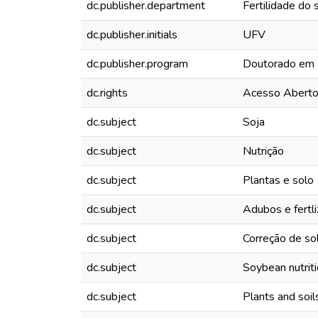
dc.publisher.department
Fertilidade do 
dc.publisher.initials
UFV
dc.publisher.program
Doutorado em S
dc.rights
Acesso Abert
dc.subject
Soja
dc.subject
Nutrição
dc.subject
Plantas e solo
dc.subject
Adubos e fertl
dc.subject
Correção de so
dc.subject
Soybean nutrit
dc.subject
Plants and soil