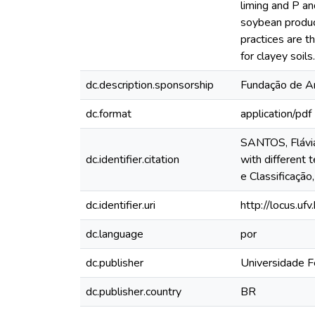
liming and P and
soybean producti
practices are t
for clayey soils.
dc.description.sponsorship
Fundação de A
dc.format
application/pdf
SANTOS, Flávia 
dc.identifier.citation
with different 
e Classificação
dc.identifier.uri
http://locus.u
dc.language
por
dc.publisher
Universidade F
dc.publisher.country
BR