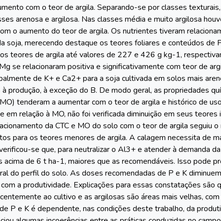
mento com o teor de argila. Separando-se por classes texturais,
sses arenosa e argilosa. Nas classes média e muito argilosa hou
com o aumento do teor de argila. Os nutrientes tiveram relaciona
da soja, merecendo destaque os teores foliares e conteúdos de 
s teores de argila até valores de 227 e 426 g kg-1, respectiva
Mg se relacionaram positiva e significativamente com teor de arg
ncipalmente de K+ e Ca2+ para a soja cultivada em solos mais are
o à produção, à exceção do B. De modo geral, as propriedades quí
O) tenderam a aumentar com o teor de argila e histórico de uso 
 em relação à MO, não foi verificada diminuição em seus teores 
lacionamento da CTC e MO do solo com o teor de argila seguiu o
os para os teores menores de argila. A calagem necessita de 
 verificou-se que, para neutralizar o Al3+ e atender à demanda
s acima de 6 t ha-1, maiores que as recomendáveis. Isso pode p
eral do perfil do solo. As doses recomendadas de P e K diminuem
com a produtividade. Explicações para essas constatações são 
centemente ao cultivo e as argilosas são áreas mais velhas, com f
e P e K é dependente, nas condições deste trabalho, da produti
nciou algumas incoerências entre as práticas conduzidas no cam