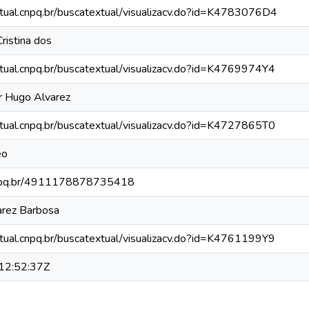
xtual.cnpq.br/buscatextual/visualizacv.do?id=K4783076D4
Cristina dos
xtual.cnpq.br/buscatextual/visualizacv.do?id=K4769974Y4
r Hugo Alvarez
xtual.cnpq.br/buscatextual/visualizacv.do?id=K4727865T0
eo
.cnpq.br/4911178878735418
uarez Barbosa
xtual.cnpq.br/buscatextual/visualizacv.do?id=K4761199Y9
12:52:37Z