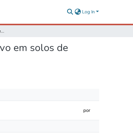
Log In
Produtividade de soja e resposta a técnicas de cultivo em solos de cerrado com diferentes texturas
ivo em solos de
por