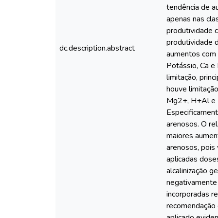
tendência de au
apenas nas cla
produtividade 
produtividade 
dc.description.abstract
aumentos com o
Potássio, Ca e 
limitação, pri
houve limitaçã
Mg2+, H+Al e M
Especificamente
arenosos. O re
maiores aument
arenosos, pois
aplicadas dose
alcalinização g
negativamente 
incorporadas re
recomendação d
aplicado evide