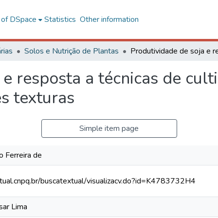
l of DSpace
Statistics
Other information
rias
Solos e Nutrição de Plantas
 e resposta a técnicas de cult
s texturas
Simple item page
o Ferreira de
xtual.cnpq.br/buscatextual/visualizacv.do?id=K4783732H4
sar Lima