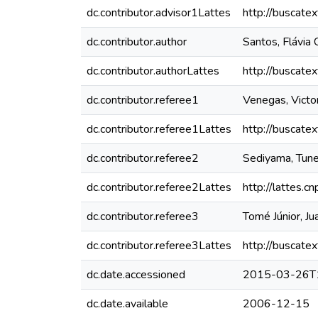
dc.contributor.advisor1Lattes
http://buscate
dc.contributor.author
Santos, Flávia 
dc.contributor.authorLattes
http://buscate
dc.contributor.referee1
Venegas, Victo
dc.contributor.referee1Lattes
http://buscate
dc.contributor.referee2
Sediyama, Tun
dc.contributor.referee2Lattes
http://lattes
dc.contributor.referee3
Tomé Júnior, J
dc.contributor.referee3Lattes
http://buscate
dc.date.accessioned
2015-03-26T
dc.date.available
2006-12-15