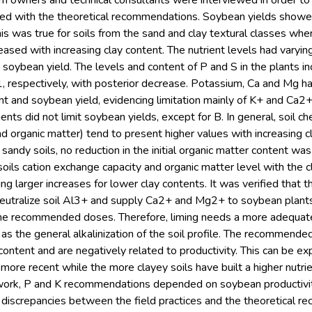
rm owners and technical consultants were interviewed in order to 
ted with the theoretical recommendations. Soybean yields showed
his was true for soils from the sand and clay textural classes whe
eased with increasing clay content. The nutrient levels had varying 
d soybean yield. The levels and content of P and S in the plants 
 respectively, with posterior decrease. Potassium, Ca and Mg had 
nt and soybean yield, evidencing limitation mainly of K+ and Ca2
ients did not limit soybean yields, except for B. In general, soil c
organic matter) tend to present higher values with increasing c
 sandy soils, no reduction in the initial organic matter content was
 soils cation exchange capacity and organic matter level with the 
ng larger increases for lower clay contents. It was verified that 
eutralize soil Al3+ and supply Ca2+ and Mg2+ to soybean plants 
 the recommended doses. Therefore, liming needs a more adequat
as the general alkalinization of the soil profile. The recommend
 content and are negatively related to productivity. This can be ex
 more recent while the more clayey soils have built a higher nutri
is work, P and K recommendations depended on soybean productivi
iscrepancies between the field practices and the theoretical rec