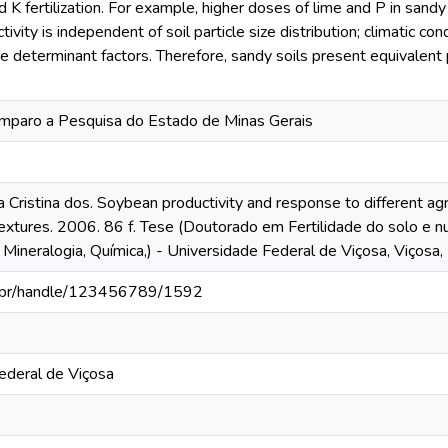
 K fertilization. For example, higher doses of lime and P in sandy 
vity is independent of soil particle size distribution; climatic co
he determinant factors. Therefore, sandy soils present equivalent
mparo a Pesquisa do Estado de Minas Gerais
Cristina dos. Soybean productivity and response to different agric
textures. 2006. 86 f. Tese (Doutorado em Fertilidade do solo e n
, Mineralogia, Química,) - Universidade Federal de Viçosa, Viçosa
fv.br/handle/123456789/1592
ederal de Viçosa