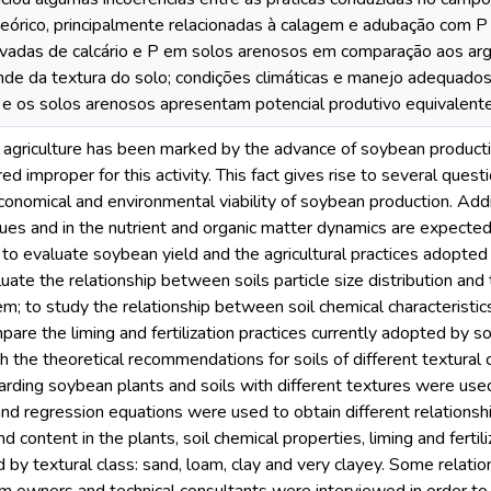
eórico, principalmente relacionadas à calagem e adubação com P 
vadas de calcário e P em solos arenosos em comparação aos argi
de da textura do solo; condições climáticas e manejo adequados 
 e os solos arenosos apresentam potencial produtivo equivalente
, agriculture has been marked by the advance of soybean producti
ed improper for this activity. This fact gives rise to several quest
economical and environmental viability of soybean production. Addi
ues and in the nutrient and organic matter dynamics are expected 
to evaluate soybean yield and the agricultural practices adopted f
luate the relationship between soils particle size distribution and 
em; to study the relationship between soil chemical characteristics,
pare the liming and fertilization practices currently adopted by 
h the theoretical recommendations for soils of different textural
arding soybean plants and soils with different textures were use
nd regression equations were used to obtain different relationship
nd content in the plants, soil chemical properties, liming and fertil
by textural class: sand, loam, clay and very clayey. Some relatio