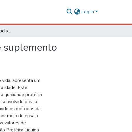
Log In
Qualidade protéica e biodisponibilidade de ferro de suplemento alimentar desenvolvido para a terceira idade
de suplemento
e vida, apresenta um
ira idade. Este
 a qualidade protéica
esenvolvido para a
egundo os métodos da
por meio de ensaio
s valores de
ão Protéica Líquida