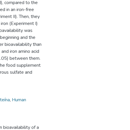
I), compared to the
ed in an iron-free
iment II). Then, they
 iron (Experiment I)
oavailability was
beginning and the
r bioavailability than
 and iron amino acid
>0.05) between them.
 the food supplement
rrous sulfate and
teína
,
Human
bioavailability of a