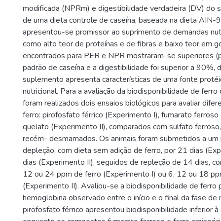
modificada (NPRm) e digestibilidade verdadeira (DV) do
de uma dieta controle de caseína, baseada na dieta AIN
apresentou-se promissor ao suprimento de demandas nutri
como alto teor de proteínas e de fibras e baixo teor em g
encontrados para PER e NPR mostraram-se superiores (
padrão de caseína e a digestibilidade foi superior a 90%
suplemento apresenta características de uma fonte protéi
nutricional. Para a avaliação da biodisponibilidade de ferr
foram realizados dois ensaios biológicos para avaliar dif
ferro: pirofosfato férrico (Experimento I), fumarato ferroso
quelato (Experimento II), comparados com sulfato ferroso
recém- desmamados. Os animais foram submetidos a um 
depleção, com dieta sem adição de ferro, por 21 dias (Ex
dias (Experimento II), seguidos de repleção de 14 dias, c
12 ou 24 ppm de ferro (Experimento I) ou 6, 12 ou 18 pp
(Experimento II). Avaliou-se a biodisponibilidade de ferro
hemoglobina observado entre o início e o final da fase de 
pirofosfato férrico apresentou biodisponibilidade inferior à