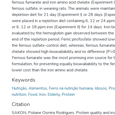
ferrous fumarate and iron amino acid chelate (Experiment I
ferrous sulfate, in weaning rats. The animals were maintain
depletion diet for 21 day (Experiment I) or 28 days (Exper
were placed in a repletion diet containing 6, 12 or 24 ppm
or 6, 12 or 18 ppm iron (Experiment II) for 14 days. Iron bi
evaluated by the hemoglobin gain observed between the 
end of the repletion period. Ferric pirofosfate showed lowe
the ferrous sulfate-control diet, whereas, ferrous fumarate
chelate showed high bioavailability and no difference (P
Ferrous fumarate was the most promising iron source for
formulation, for presenting equally bioavailability to the fe
lower cost than the iron amino acid chelate.
Keywords
Nutrição
,
Alimentos
,
Ferro na nutrição humana
,
Idosos
,
Pro
nutrition
,
Food
,
Iron
,
Elderly
,
Protein
Citation
SAKON, Poliane Osmira Rodrigues. Protein quality and iron 