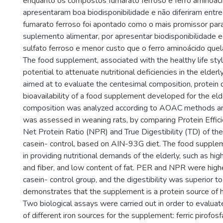
enquanto os compostos fumarato ferroso e ferro aminoác
apresentaram boa biodisponibilidade e não diferiram entre
fumarato ferroso foi apontado como o mais promissor par
suplemento alimentar, por apresentar biodisponibilidade e
sulfato ferroso e menor custo que o ferro aminoácido quel
The food supplement, associated with the healthy life sty
potential to attenuate nutritional deficiencies in the elderl
aimed at to evaluate the centesimal composition, protein q
bioavailability of a food supplement developed for the eld
composition was analyzed according to AOAC methods and
was assessed in weaning rats, by comparing Protein Effic
Net Protein Ratio (NPR) and True Digestibility (TD) of th
casein- control, based on AIN-93G diet. The food suppl
in providing nutritional demands of the elderly, such as hig
and fiber, and low content of fat. PER and NPR were high
casein- control group, and the digestibility was superior 
demonstrates that the supplement is a protein source of hi
Two biological assays were carried out in order to evaluate 
of different iron sources for the supplement: ferric pirofosf