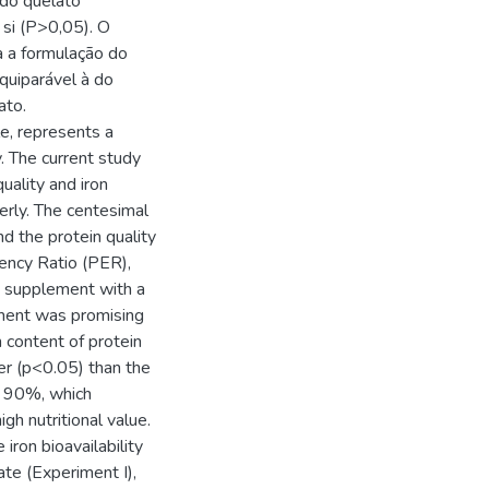
ido quelato
 si (P>0,05). O
a a formulação do
quiparável à do
ato.
le, represents a
y. The current study
uality and iron
erly. The centesimal
 the protein quality
iency Ratio (PER),
e supplement with a
ement was promising
h content of protein
er (p<0.05) than the
to 90%, which
gh nutritional value.
iron bioavailability
ate (Experiment I),