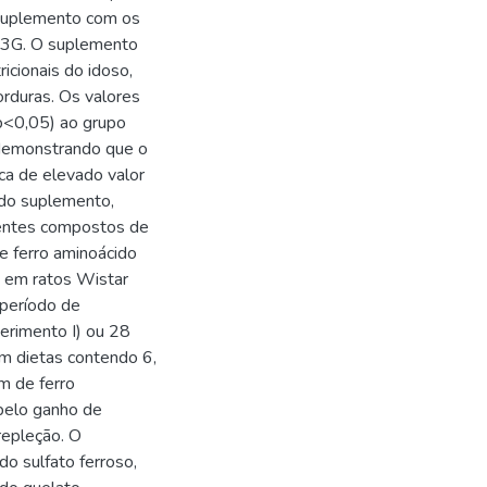
 suplemento com os
-93G. O suplemento
cionais do idoso,
orduras. Os valores
p<0,05) ao grupo
, demonstrando que o
ca de elevado valor
o do suplemento,
erentes compostos de
 e ferro aminoácido
, em ratos Wistar
período de
perimento I) ou 28
om dietas contendo 6,
m de ferro
 pelo ganho de
repleção. O
 do sulfato ferroso,