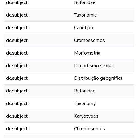
dc.subject
Bufonidae
dc.subject
Taxonomia
dc.subject
Cariótipo
dc.subject
Cromossomos
dc.subject
Morfometria
dc.subject
Dimorfismo sexual
dc.subject
Distribuição geográfica
dc.subject
Bufonidae
dc.subject
Taxonomy
dc.subject
Karyotypes
dc.subject
Chromosomes