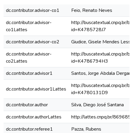
dc.contributor.advisor-co1
Feio, Renato Neves
dc.contributor.advisor-
http://buscatextual.cnpq.br/bu
co1Lattes
id=K4785728J7
dc.contributor.advisor-co2
Giudice, Gisele Mendes Lessa
dc.contributor.advisor-
http://buscatextual.cnpq.br/bu
co2Lattes
id=K4786794H3
dc.contributor.advisor1
Santos, Jorge Abdala Dergam
http://buscatextual.cnpq.br/bu
dc.contributor.advisor1Lattes
id=K4780131D9
dc.contributor.author
Silva, Diego José Santana
dc.contributor.authorLattes
http://lattes.cnpq.br/8696
dc.contributor.referee1
Pazza, Rubens