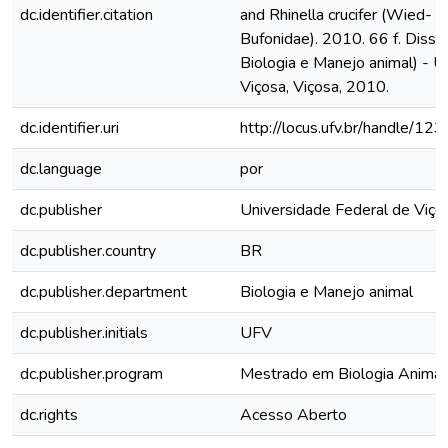
dc.identifier.citation
and Rhinella crucifer (Wied- 
Bufonidae). 2010. 66 f. Diss
Biologia e Manejo animal) - U
Viçosa, Viçosa, 2010.
dc.identifier.uri
http://locus.ufv.br/handle/
dc.language
por
dc.publisher
Universidade Federal de Viço
dc.publisher.country
BR
dc.publisher.department
Biologia e Manejo animal
dc.publisher.initials
UFV
dc.publisher.program
Mestrado em Biologia Animal
dc.rights
Acesso Aberto