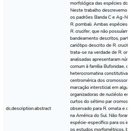
morfológica das espécies do gr
Neste trabalho descrevemos o
os padrões Banda C e Ag-NOR 
R. pombali. Ambas espécies 
R. crucifer, que não possuíam
bandeamento descritos, parti
cariótipo descrito de R. cruci
trata-se na verdade de R. orn
analisadas apresentaram núm
comum à família Bufonidae, c
heterocromatina constitutiva l
centromérica dos cromossom
marcação intersticial em algu
organizadoras de nucléolo en
curtos do sétimo par cromos
dc.description.abstract
observado para R. ornata e ou
na América do Sul. Não foram
espécie-específico para os ind
os estudos morfométricos, b