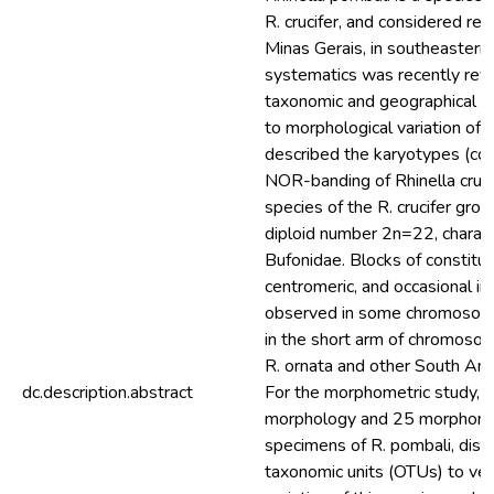
R. crucifer, and considered res
Minas Gerais, in southeastern 
systematics was recently revi
taxonomic and geographical in
to morphological variation of 
described the karyotypes (con
NOR-banding of Rhinella cruci
species of the R. crucifer gro
diploid number 2n=22, characte
Bufonidae. Blocks of constitu
centromeric, and occasional in
observed in some chromosom
in the short arm of chromoso
R. ornata and other South Ame
dc.description.abstract
For the morphometric study, 
morphology and 25 morphometr
specimens of R. pombali, distr
taxonomic units (OTUs) to veri