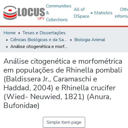
Communities
All of
Oth
&
Statistics
DSpace
inform
Collections
Home
Teses e Dissertações
Ciências Biológicas e da Saúde
Biologia Animal
Análise citogenética e morfométrica em populações de Rhinella pombali (Baldissera Jr., Caramaschi e Haddad, 2004) e Rhinella crucifer (Wied- Neuwied, 1821) (Anura, Bufonidae)
Análise citogenética e morfométrica
em populações de Rhinella pombali
(Baldissera Jr., Caramaschi e
Haddad, 2004) e Rhinella crucifer
(Wied- Neuwied, 1821) (Anura,
Bufonidae)
Simple item page