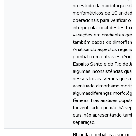
no estudo da morfologia exte
morfométricos de 10 unidade
operacionais para verificar o n
interpopulacional destes taxa 
variações em gradientes geo
também dados de dimorfismo 
Analisando aspectos regionais
pombali com outras espécies
Espírito Santo e do Rio de Ja
algumas inconsistências quant
nesses locais. Vemos que a e
acentuado dimorfismo morfom
algumasdiferenças morfológi
fêmeas. Nas análises populac
foi verificado que não há separ
elas, não apresentando tamb
separação.
Rhinella pombali is a species