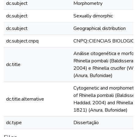
dc.subject
Morphometry
dc.subject
Sexually dimorphic
dc.subject
Geographical distribution
dc.subject.cnpq
CNPQ::CIENCIAS BIOLOGIC
Análise citogenética e morfo
Rhinella pombali (Baldissera J
dc.title
2004) e Rhinella crucifer (W
(Anura, Bufonidae)
Cytogenetic and morphometric 
of Rhinella pombali (Baldisser
dc.title.alternative
Haddad, 2004) and Rhinella c
1821) (Anura, Bufonidae)
dc.type
Dissertação