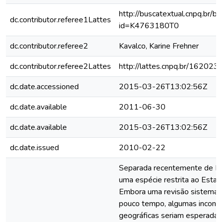
http://buscatextual.cnpq.br/bu
dc.contributor.referee1Lattes
id=K4763180T0
dc.contributor.referee2
Kavalco, Karine Frehner
dc.contributor.referee2Lattes
http://lattes.cnpq.br/1620
dc.date.accessioned
2015-03-26T13:02:56Z
dc.date.available
2011-06-30
dc.date.available
2015-03-26T13:02:56Z
dc.date.issued
2010-02-22
Separada recentemente de R. c
uma espécie restrita ao Estad
Embora uma revisão sistemátic
pouco tempo, algumas inconsi
geográficas seriam esperadas