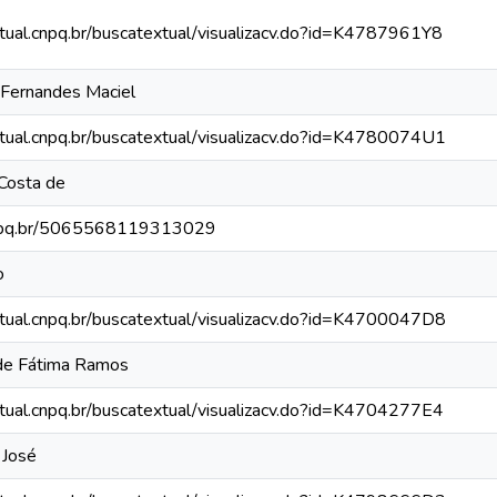
xtual.cnpq.br/buscatextual/visualizacv.do?id=K4787961Y8
 Fernandes Maciel
xtual.cnpq.br/buscatextual/visualizacv.do?id=K4780074U1
 Costa de
.cnpq.br/5065568119313029
o
xtual.cnpq.br/buscatextual/visualizacv.do?id=K4700047D8
y de Fátima Ramos
xtual.cnpq.br/buscatextual/visualizacv.do?id=K4704277E4
 José