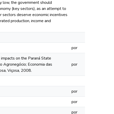
lly low, the government should
economy (key sectors), as an attempt to
er sectors deserve economic incentives
erated production, income and
por
r impacts on the Paraná State
do Agronegócio; Economia das
por
osa, Viçosa, 2008.
por
por
por