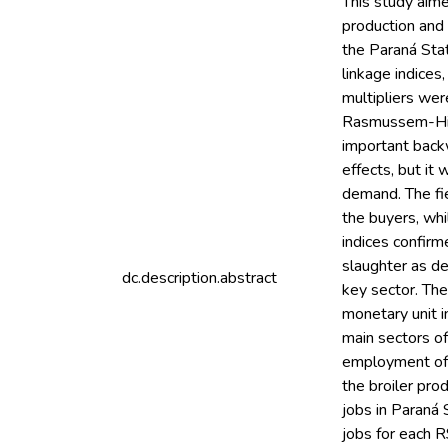
This study aime
production and 
the Paraná Sta
linkage indices
multipliers wer
Rasmussem-Hirs
important backw
effects, but it 
demand. The fie
the buyers, whi
indices confirm
slaughter as d
dc.description.abstract
key sector. The
monetary unit i
main sectors of
employment of P
the broiler pro
jobs in Paraná 
jobs for each R