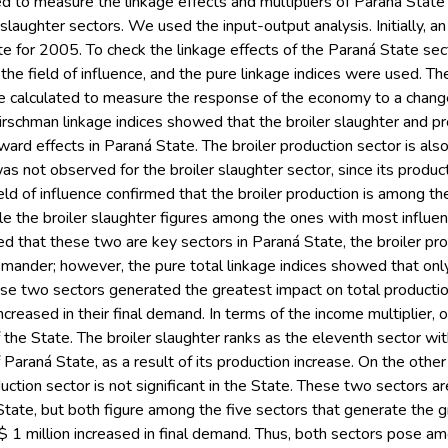
d to measure the linkage effects and multipliers of Paraná State 
slaughter sectors. We used the input-output analysis. Initially, a
te for 2005. To check the linkage effects of the Paraná State s
, the field of influence, and the pure linkage indices were used.
e calculated to measure the response of the economy to a change 
chman linkage indices showed that the broiler slaughter and p
ard effects in Paraná State. The broiler production sector is als
was not observed for the broiler slaughter sector, since its product
ld of influence confirmed that the broiler production is among th
le the broiler slaughter figures among the ones with most influen
ed that these two are key sectors in Paraná State, the broiler prod
emander; however, the pure total linkage indices showed that on
se two sectors generated the greatest impact on total productio
ncreased in their final demand. In terms of the income multiplier, 
 the State. The broiler slaughter ranks as the eleventh sector wi
araná State, as a result of its production increase. On the othe
duction sector is not significant in the State. These two sectors a
State, but both figure among the five sectors that generate the 
$ 1 million increased in final demand. Thus, both sectors pose am