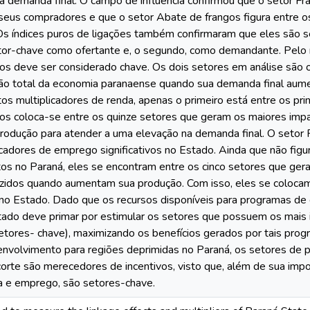
 à demanda final. O campo de influência confirmou que o setor F
seus compradores e que o setor Abate de frangos figura entre os
Os índices puros de ligações também confirmaram que eles são 
tor-chave como ofertante e, o segundo, como demandante. Pelo ín
os deve ser considerado chave. Os dois setores em análise são
ão total da economia paranaense quando sua demanda final aum
os multiplicadores de renda, apenas o primeiro está entre os pri
os coloca-se entre os quinze setores que geram os maiores imp
rodução para atender a uma elevação na demanda final. O setor F
licadores de emprego significativos no Estado. Ainda que não fi
os no Paraná, eles se encontram entre os cinco setores que g
duzidos quando aumentam sua produção. Com isso, eles se coloca
no Estado. Dado que os recursos disponíveis para programas de
tado deve primar por estimular os setores que possuem os mais
etores- chave), maximizando os benefícios gerados por tais pr
senvolvimento para regiões deprimidas no Paraná, os setores de
corte são merecedores de incentivos, visto que, além de sua impo
a e emprego, são setores-chave.