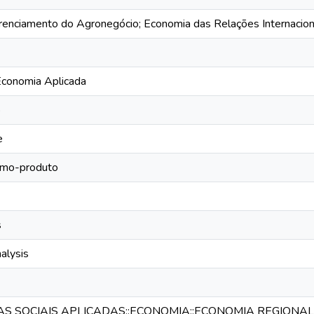
enciamento do Agronegócio; Economia das Relações Internacion
conomia Aplicada
o
e
umo-produto
s
alysis
IAS SOCIAIS APLICADAS::ECONOMIA::ECONOMIA REGIONA