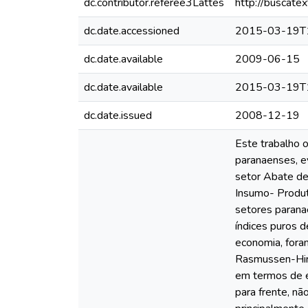
dc.contributor.referee3Lattes
http://buscate
dc.date.accessioned
2015-03-19T
dc.date.available
2009-06-15
dc.date.available
2015-03-19T
dc.date.issued
2008-12-19
Este trabalho 
paranaenses, e
setor Abate de 
Insumo- Produt
setores parana
índices puros 
economia, fora
Rasmussen-Hirs
em termos de 
para frente, n