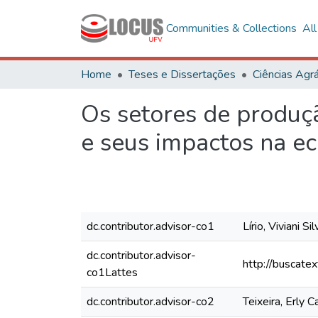
Communities & Collections
Al
Home
Teses e Dissertações
Ciências Agrá
Os setores de produç
e seus impactos na e
dc.contributor.advisor-co1
Lírio, Viviani Sil
dc.contributor.advisor-
http://buscate
co1Lattes
dc.contributor.advisor-co2
Teixeira, Erly 