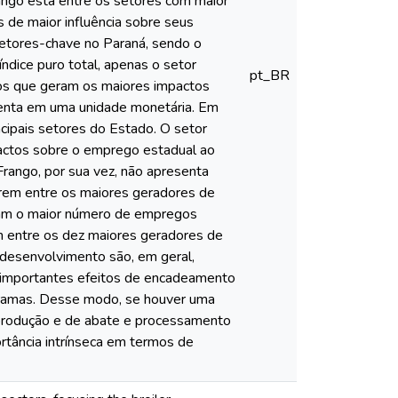
rango está entre os setores com maior
 de maior influência sobre seus
setores-chave no Paraná, sendo o
dice puro total, apenas o setor
pt_BR
 os que geram os maiores impactos
enta em uma unidade monetária. Em
ncipais setores do Estado. O setor
actos sobre o emprego estadual ao
rango, por sua vez, não apresenta
gurem entre os maiores geradores de
eram o maior número de empregos
m entre os dez maiores geradores de
 desenvolvimento são, em geral,
 importantes efeitos de encadeamento
ogramas. Desse modo, se houver uma
 produção e de abate e processamento
rtância intrínseca em termos de