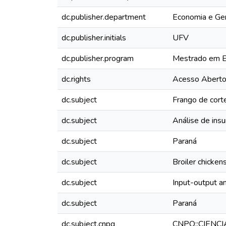
dc.publisher.department
Economia e Ger
dc.publisher.initials
UFV
dc.publisher.program
Mestrado em E
dc.rights
Acesso Abert
dc.subject
Frango de cort
dc.subject
Análise de ins
dc.subject
Paraná
dc.subject
Broiler chicken
dc.subject
Input-output an
dc.subject
Paraná
dc.subject.cnpq
CNPQ::CIENC