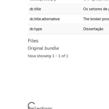
dc.title
Os setores de 
dc.title.alternative
The broiler pr
dc.type
Dissertação
Files
Original bundle
Now showing
1 - 1 of 1
Loading...
Collections