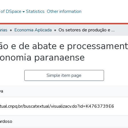
l of DSpace
Statistics
Other information
rias
Economia Aplicada
Os setores de produção e de abate e processamento de frangos de corte e seus impactos na economia paranaense
ão e de abate e processament
conomia paranaense
Simple item page
va
xtual.cnpq.br/buscatextual/visualizacv.do?id=K4763739E6
Cardoso