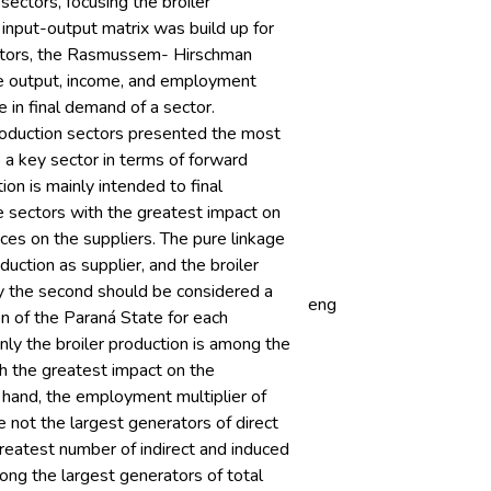
sectors, focusing the broiler
n input-output matrix was build up for
ectors, the Rasmussem- Hirschman
 The output, income, and employment
in final demand of a sector.
roduction sectors presented the most
o a key sector in terms of forward
ion is mainly intended to final
e sectors with the greatest impact on
ces on the suppliers. The pure linkage
uction as supplier, and the broiler
ly the second should be considered a
eng
n of the Paraná State for each
only the broiler production is among the
th the greatest impact on the
r hand, the employment multiplier of
re not the largest generators of direct
greatest number of indirect and induced
ong the largest generators of total