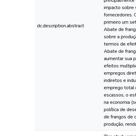
principalmente
impacto sobre 
fornecedores. 
primeiro um se
dc.description.abstract
Abate de frang
sobre a produç
termos de efeit
Abate de frang
aumentar sua p
efeitos multip
empregos diret
indiretos e in
emprego total 
escassos, o es
na economia (s
política de de
de frangos de 
produção, rend