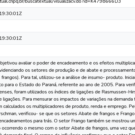
xtual.cnpq.br/buscatextual/visualizacv.do?id=K4798666D3
19:30:01Z
19:30:01Z
objetivou avaliar o poder de encadeamento e os efeitos multipli
videnciando os setores de produção e de abate e processamento 
frangos). Para tal, utilizou-se a análise de insumo- produto. Inic
o para o Estado do Paraná, referente ao ano de 2005. Para ver
enses, foram utilizados os índices de ligações de Rasmussen-Hir
de ligações. Para mensurar os impactos de variações na demanda 
m calculados os multiplicadores de produto, renda e emprego. Pel
chman, verificou- se que os setores Abate de frangos e Frango
encadeamentos para trás. O setor Frango também se mostrou um
ão ocorrendo o mesmo com o setor Abate de frangos, uma vez qu