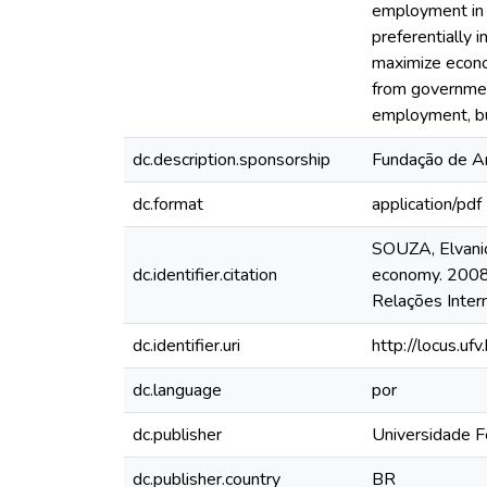
employment in t
preferentially 
maximize econom
from government
employment, bu
dc.description.sponsorship
Fundação de A
dc.format
application/pdf
SOUZA, Elvanio 
dc.identifier.citation
economy. 2008
Relações Inter
dc.identifier.uri
http://locus.u
dc.language
por
dc.publisher
Universidade F
dc.publisher.country
BR