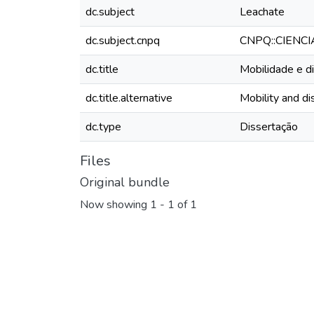
dc.subject
Leachate
dc.subject.cnpq
CNPQ::CIENC
dc.title
Mobilidade e di
dc.title.alternative
Mobility and di
dc.type
Dissertação
Files
Original bundle
Now showing
1 - 1 of 1