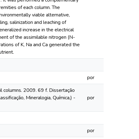
 P. It was performed a complementary
remities of each column. The
environmentally viable alternative,
ng, salinization and leaching of
eralized increase in the electrical
ment of the assimilable nitrogen (N-
rations of K, Na and Ca generated the
trient.
por
oil columns. 2009. 69 f. Dissertação
ssificação, Mineralogia, Química,) -
por
por