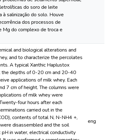
etrolíticas do soro de leite
 à salinização do solo. Houve
ecorrência dos processos de
de Mg do complexo de troca e
ical and biological alterations and
 whey, and to characterize the percolates
ents. A typical Xanthic Haplustox
 at the depths of 0-20 cm and 20-40
ive applications of milk whey. Each
and 7 cm of height. The columns were
applications of milk whey were
 Twenty-four hours after each
rminations carried out in the
COD), contents of total N, N-NH4 +,
eng
s were disassembled and the soil
pH in water, electrical conductivity