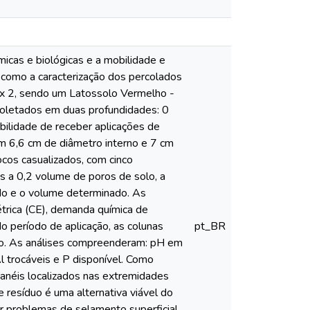
micas e biológicas e a mobilidade e
m como a caracterização dos percolados
2 x 2, sendo um Latossolo Vermelho -
 coletados em duas profundidades: 0
bilidade de receber aplicações de
om 6,6 cm de diâmetro interno e 7 cm
cos casualizados, com cinco
es a 0,2 volume de poros de solo, a
hido e o volume determinado. As
trica (CE), demanda química de
o período de aplicação, as colunas
pt_BR
ado. As análises compreenderam: pH em
Al trocáveis e P disponível. Como
anéis localizados nas extremidades
e resíduo é uma alternativa viável do
ar problemas de selamento superficial,