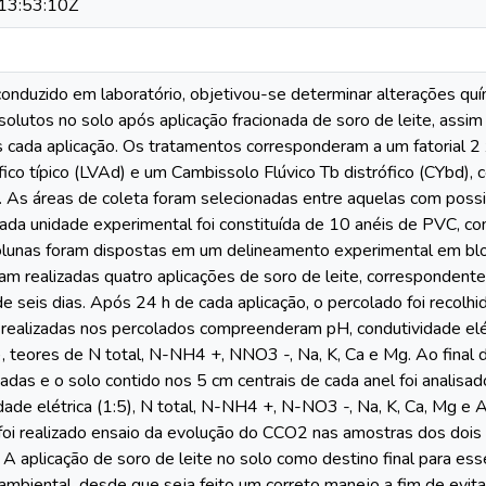
13:53:10Z
onduzido em laboratório, objetivou-se determinar alterações quí
 solutos no solo após aplicação fracionada de soro de leite, assi
s cada aplicação. Os tratamentos corresponderam a um fatorial 
ico típico (LVAd) e um Cambissolo Flúvico Tb distrófico (CYbd),
 As áreas de coleta foram selecionadas entre aquelas com possi
Cada unidade experimental foi constituída de 10 anéis de PVC, c
colunas foram dispostas em um delineamento experimental em blo
am realizadas quatro aplicações de soro de leite, correspondent
de seis dias. Após 24 h de cada aplicação, o percolado foi recol
realizadas nos percolados compreenderam pH, condutividade elé
 teores de N total, N-NH4 +, NNO3 -, Na, K, Ca e Mg. Ao final d
das e o solo contido nos 5 cm centrais de cada anel foi analis
dade elétrica (1:5), N total, N-NH4 +, N-NO3 -, Na, K, Ca, Mg e 
oi realizado ensaio da evolução do CCO2 nas amostras dos dois 
 A aplicação de soro de leite no solo como destino final para ess
ambiental, desde que seja feito um correto manejo a fim de evit