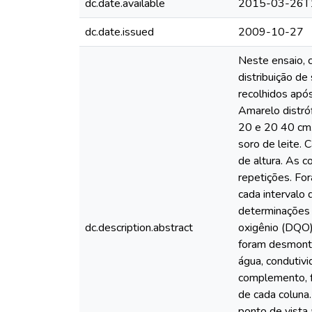
dc.date.available
2015-03-26T
dc.date.issued
2009-10-27
Neste ensaio, c
distribuição de
recolhidos apó
Amarelo distróf
20 e 20 40 cm.
soro de leite. 
de altura. As 
repetições. For
cada intervalo 
determinações 
dc.description.abstract
oxigênio (DQO),
foram desmonta
água, condutivi
complemento, f
de cada coluna.
ponto de vista 