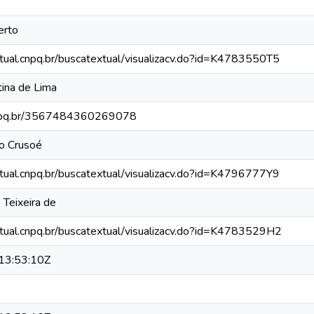
erto
xtual.cnpq.br/buscatextual/visualizacv.do?id=K4783550T5
stina de Lima
.cnpq.br/3567484360269078
io Crusoé
xtual.cnpq.br/buscatextual/visualizacv.do?id=K4796777Y9
 Teixeira de
xtual.cnpq.br/buscatextual/visualizacv.do?id=K4783529H2
13:53:10Z