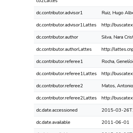
co2Lattes
dc.contributor.advisor1
Ruiz, Hugo Alb
dc.contributor.advisor1Lattes
http://buscate
dc.contributor.author
Silva, Nara Cri
dc.contributor.authorLattes
http://lattes
dc.contributor.referee1
Rocha, Genelíc
dc.contributor.referee1Lattes
http://buscate
dc.contributor.referee2
Matos, Antonio
dc.contributor.referee2Lattes
http://buscate
dc.date.accessioned
2015-03-26T
dc.date.available
2011-06-01