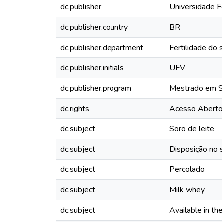
dc.publisher
Universidade F
dc.publisher.country
BR
dc.publisher.department
Fertilidade do 
dc.publisher.initials
UFV
dc.publisher.program
Mestrado em So
dc.rights
Acesso Abert
dc.subject
Soro de leite
dc.subject
Disposição no 
dc.subject
Percolado
dc.subject
Milk whey
dc.subject
Available in the