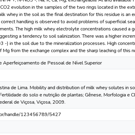
, NNH4 +, N-NO3 -, Na, K, Ca, Mg, exchangeable Al and available
CO2 evolution in the samples of the two rings located in the ext
ilk whey in the soil as the final destination for this residue is an 
 correct handling is observed to avoid problems of superficial seali
ments. The high milk whey electrolyte concentrations caused a gen
uggesting a tendency to soil salinization. There was a higher incre
) in the soil due to the mineralization processes. High concent
 Mg from the exchange complex and the sharp leaching of this nu
 Aperfeiçoamento de Pessoal de Nível Superior
stina de Lima. Mobility and distribution of milk whey solutes in s
rtilidade do solo e nutrição de plantas; Gênese, Morfologia e Cla
ederal de Viçosa, Viçosa, 2009.
fv.br/handle/123456789/5427