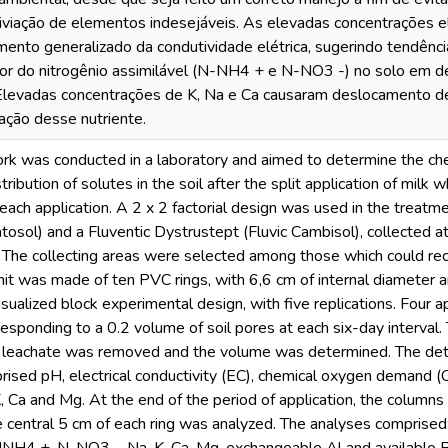
ixiviação de elementos indesejáveis. As elevadas concentrações el
ento generalizado da condutividade elétrica, sugerindo tendência
or do nitrogênio assimilável (N-NH4 + e N-NO3 -) no solo em d
 Elevadas concentrações de K, Na e Ca causaram deslocamento 
iação desse nutriente.
k was conducted in a laboratory and aimed to determine the chem
tribution of solutes in the soil after the split application of milk
 each application. A 2 x 2 factorial design was used in the treatm
tosol) and a Fluventic Dystrustept (Fluvic Cambisol), collected
 The collecting areas were selected among those which could rece
nit was made of ten PVC rings, with 6,6 cm of internal diameter 
asualized block experimental design, with five replications. Four 
esponding to a 0.2 volume of soil pores at each six-day interval.
he leachate was removed and the volume was determined. The dete
rised pH, electrical conductivity (EC), chemical oxygen demand (
 Ca and Mg. At the end of the period of application, the column
e central 5 cm of each ring was analyzed. The analyses comprised: 