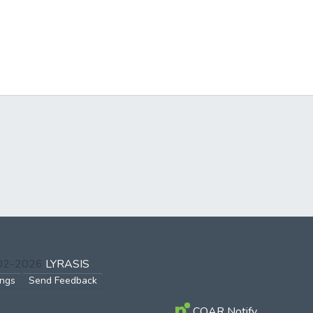
002-2026
LYRASIS
ings
Send Feedback
COAR Notify