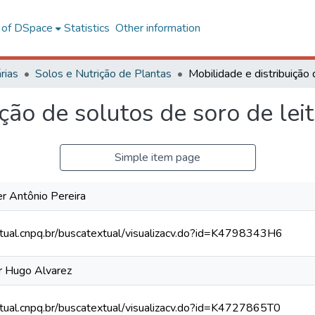
l of DSpace
Statistics
Other information
rias
Solos e Nutrição de Plantas
ição de solutos de soro de lei
Simple item page
r Antônio Pereira
xtual.cnpq.br/buscatextual/visualizacv.do?id=K4798343H6
r Hugo Alvarez
xtual.cnpq.br/buscatextual/visualizacv.do?id=K4727865T0