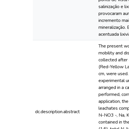
salinização e l
provocaram aum
incremento mai
mineralização.
acentuada lixiv
The present wor
mobility and dis
collected after
(Red-Yellow La
cm, were used.
experimental u
arranged in a c
performed, corr
application, t
leachates comp
dc.description.abstract
N-NO3 -, Na, K,
contained in th