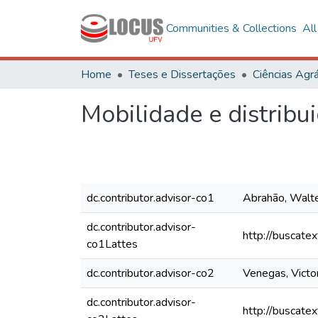
Communities & Collections
Al
Home
Teses e Dissertações
Ciências Agrá
Mobilidade e distribu
dc.contributor.advisor-co1
Abrahão, Walte
dc.contributor.advisor-
http://buscate
co1Lattes
dc.contributor.advisor-co2
Venegas, Victo
dc.contributor.advisor-
http://buscate