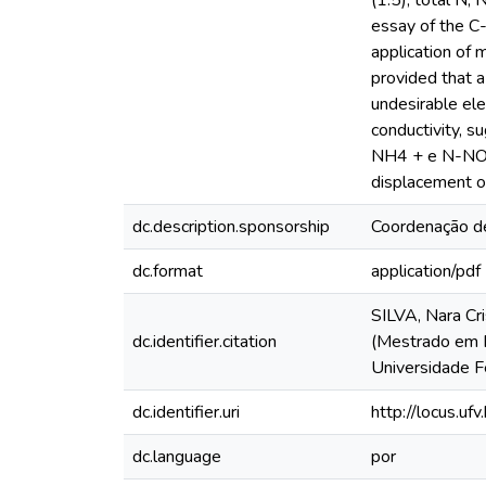
(1:5), total N
essay of the C-
application of m
provided that a
undesirable ele
conductivity, s
NH4 + e N-NO3 -
displacement of
dc.description.sponsorship
Coordenação de
dc.format
application/pdf
SILVA, Nara Cri
dc.identifier.citation
(Mestrado em Fe
Universidade F
dc.identifier.uri
http://locus.u
dc.language
por