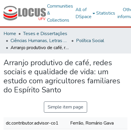
Communities
All of
Oth
&
Statistics
DSpace
inform
Collections
Home
Teses e Dissertações
Ciências Humanas, Letras e Artes
Política Social
Arranjo produtivo de café, redes sociais e qualidade de vida: um estudo com agricultores familiares do Espírito Santo
Arranjo produtivo de café, redes
sociais e qualidade de vida: um
estudo com agricultores familiares
do Espírito Santo
Simple item page
dc.contributor.advisor-co1
Ferrão, Romário Gava