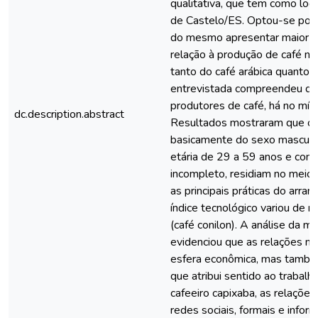
qualitativa, que tem como loc
de Castelo/ES. Optou-se por 
do mesmo apresentar maior r
relação à produção de café na
tanto do café arábica quanto 
entrevistada compreendeu dos 
produtores de café, há no mín
dc.description.abstract
Resultados mostraram que os 
basicamente do sexo masculino
etária de 29 a 59 anos e com
incompleto, residiam no meio 
as principais práticas do arran
índice tecnológico variou de r
(café conilon). A análise da m
evidenciou que as relações n
esfera econômica, mas també
que atribui sentido ao trabalh
cafeeiro capixaba, as relaçõe
redes sociais, formais e infor