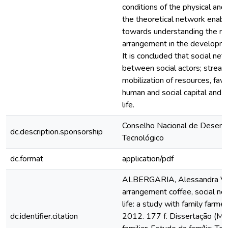
conditions of the physical and r
the theoretical network enabl
towards understanding the ro
arrangement in the developme
It is concluded that social n
between social actors; strea
mobilization of resources, fav
human and social capital and p
life.
Conselho Nacional de Desenvo
dc.description.sponsorship
Tecnológico
dc.format
application/pdf
ALBERGARIA, Alessandra Vas
arrangement coffee, social ne
life: a study with family farme
dc.identifier.citation
2012. 177 f. Dissertação (M