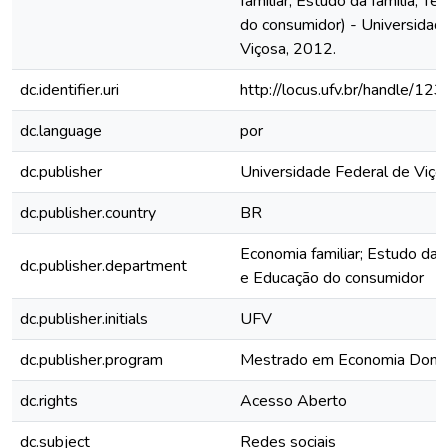
familiar; Estudo da família; T
do consumidor) - Universidade
Viçosa, 2012.
dc.identifier.uri
http://locus.ufv.br/handle/
dc.language
por
dc.publisher
Universidade Federal de Viço
dc.publisher.country
BR
Economia familiar; Estudo da f
dc.publisher.department
e Educação do consumidor
dc.publisher.initials
UFV
dc.publisher.program
Mestrado em Economia Domé
dc.rights
Acesso Aberto
dc.subject
Redes sociais