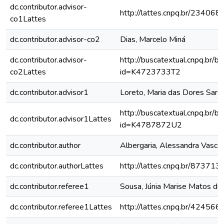
dc.contributor.advisor-
http://lattes.cnpq.br/2340
co1Lattes
dc.contributor.advisor-co2
Dias, Marcelo Miná
dc.contributor.advisor-
http://buscatextual.cnpq.br/bu
co2Lattes
id=K4723733T2
dc.contributor.advisor1
Loreto, Maria das Dores Sara
http://buscatextual.cnpq.br/bu
dc.contributor.advisor1Lattes
id=K4787872U2
dc.contributor.author
Albergaria, Alessandra Vasco
dc.contributor.authorLattes
http://lattes.cnpq.br/8737
dc.contributor.referee1
Sousa, Júnia Marise Matos de
dc.contributor.referee1Lattes
http://lattes.cnpq.br/4245