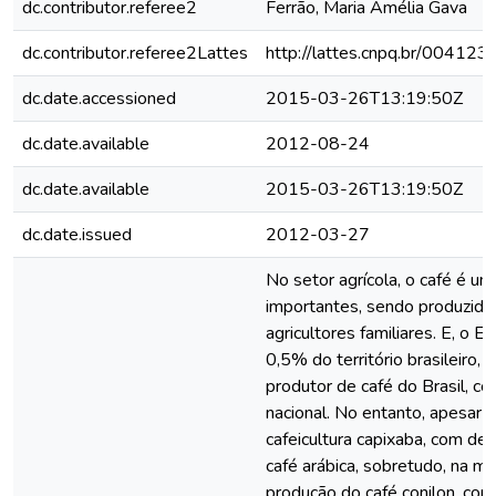
dc.contributor.referee2
Ferrão, Maria Amélia Gava
dc.contributor.referee2Lattes
http://lattes.cnpq.br/0041
dc.date.accessioned
2015-03-26T13:19:50Z
dc.date.available
2012-08-24
dc.date.available
2015-03-26T13:19:50Z
dc.date.issued
2012-03-27
No setor agrícola, o café é u
importantes, sendo produzido
agricultores familiares. E, o 
0,5% do território brasileiro,
produtor de café do Brasil, 
nacional. No entanto, apesar 
cafeicultura capixaba, com des
café arábica, sobretudo, na me
produção do café conilon, con