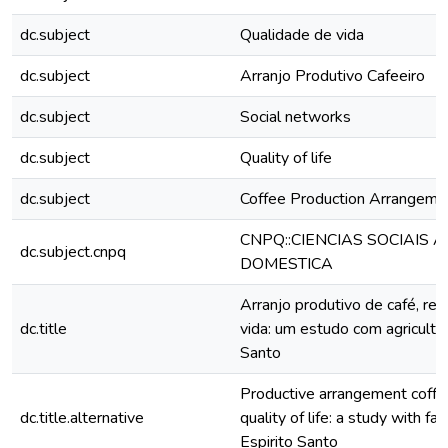
dc.subject
Qualidade de vida
dc.subject
Arranjo Produtivo Cafeeiro
dc.subject
Social networks
dc.subject
Quality of life
dc.subject
Coffee Production Arrangeme
CNPQ::CIENCIAS SOCIAIS 
dc.subject.cnpq
DOMESTICA
Arranjo produtivo de café, red
dc.title
vida: um estudo com agricultor
Santo
Productive arrangement coffee
dc.title.alternative
quality of life: a study with fa
Espirito Santo