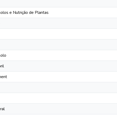
los e Nutrição de Plantas
o
o
solo
ril
ment
ral