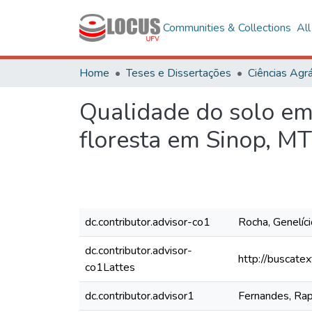
Communities & Collections
Al
Home
Teses e Dissertações
Ciências Agrá
Qualidade do solo em 
floresta em Sinop, MT
dc.contributor.advisor-co1
Rocha, Genelíc
dc.contributor.advisor-
http://buscate
co1Lattes
dc.contributor.advisor1
Fernandes, Ra