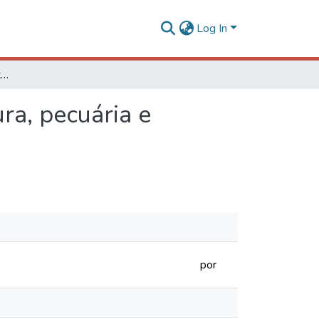
Log In
Qualidade do solo em sistemas de integração lavoura, pecuária e floresta em Sinop, MT
ra, pecuária e
por