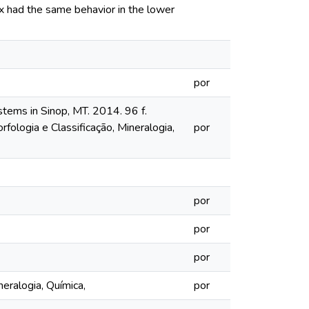
ex had the same behavior in the lower
por
stems in Sinop, MT. 2014. 96 f.
fologia e Classificação, Mineralogia,
por
por
por
por
neralogia, Química,
por