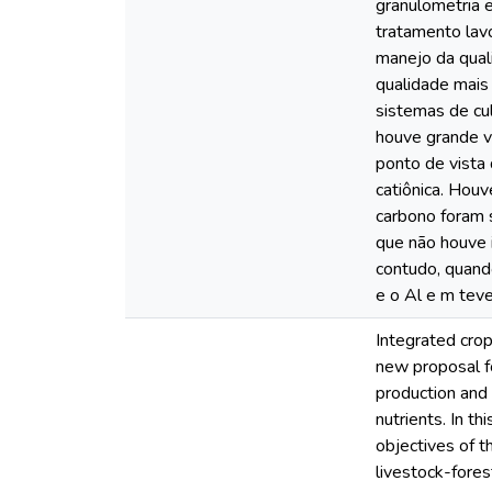
granulometria e
tratamento lavo
manejo da qual
qualidade mais 
sistemas de cu
houve grande v
ponto de vista 
catiônica. Hou
carbono foram 
que não houve i
contudo, quand
e o Al e m tev
Integrated crop
new proposal fo
production and 
nutrients. In th
objectives of t
livestock-fores