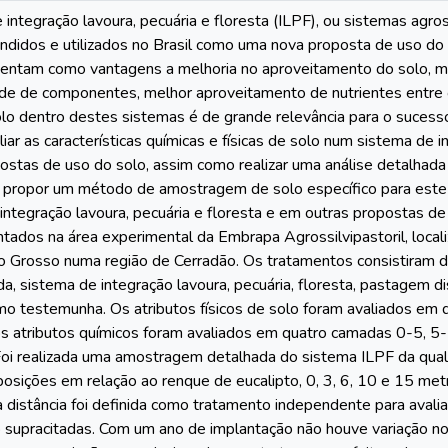
integração lavoura, pecuária e floresta (ILPF), ou sistemas agros
ndidos e utilizados no Brasil como uma nova proposta de uso do so
entam como vantagens a melhoria no aproveitamento do solo, mai
ade de componentes, melhor aproveitamento de nutrientes entre 
o dentro destes sistemas é de grande relevância para o sucesso
aliar as características químicas e físicas de solo num sistema de i
ostas de uso do solo, assim como realizar uma análise detalha
 propor um método de amostragem de solo específico para este s
integração lavoura, pecuária e floresta e em outras propostas de
ntados na área experimental da Embrapa Agrossilvipastoril, local
 Grosso numa região de Cerradão. Os tratamentos consistiram de
da, sistema de integração lavoura, pecuária, floresta, pastagem 
mo testemunha. Os atributos físicos de solo foram avaliados e
os atributos químicos foram avaliados em quatro camadas 0-5, 
Foi realizada uma amostragem detalhada do sistema ILPF da qua
posições em relação ao renque de eucalipto, 0, 3, 6, 10 e 15 me
distância foi definida como tratamento independente para avalia
 supracitadas. Com um ano de implantação não houve variação nos