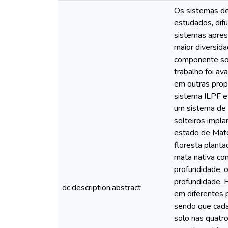
Os sistemas de 
estudados, difu
sistemas apres
maior diversid
componente sol
trabalho foi av
em outras prop
sistema ILPF e
um sistema de 
solteiros impla
estado de Mato
floresta planta
mata nativa co
profundidade, 
profundidade. 
dc.description.abstract
em diferentes 
sendo que cada 
solo nas quatro