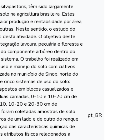
silvipastoris, têm sido largamente
lo na agricultura brasileira. Estes
or produção e rentabilidade por área,
outras. Neste sentido, o estudo do
 desta atividade. O objetivo deste
ntegração lavoura, pecuária e floresta e
da do componente arbóreo dentro do
istema. O trabalho foi realizado em
 uso e manejo do solo com cultivos
izada no município de Sinop, norte do
 cinco sistemas de uso do solo:
dispostos em blocos casualizados e
m duas camadas, 0-10 e 10-20 cm de
5-10, 10-20 e 20-30 cm de
l foram coletadas amostras de solo
pt_BR
tros de um lado e de outro do renque
ção das características químicas de
 atributos físicos relacionados a