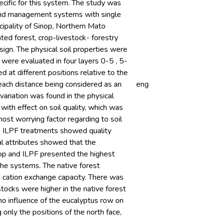
ific for this system. The study was
e and management systems with single
cipality of Sinop, Northern Mato
ted forest, crop-livestock- forestry
esign. The physical soil properties were
were evaluated in four layers 0-5 , 5-
at different positions relative to the
 each distance being considered as an
eng
ariation was found in the physical
e with effect on soil quality, which was
ost worrying factor regarding to soil
nd ILPF treatments showed quality
al attributes showed that the
crop and ILPF presented the highest
the systems. The native forest
d cation exchange capacity. There was
stocks were higher in the native forest
no influence of the eucalyptus row on
only the positions of the north face,