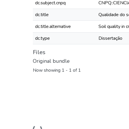
dc.subject.cnpq
CNPQ::CIENC
dc.title
Qualidade do s
dc.title.alternative
Soil quality in 
dc.type
Dissertação
Files
Original bundle
Now showing
1 - 1 of 1
Loading...