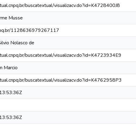
xtual.cnpq.br/buscatextual/visualizacv.do?id=K4728400J8
erme Musse
.cnpq.br/1128636979267117
Silvio Nolasco de
xtual.cnpq.br/buscatextual/visualizacv.do?id=K4723934E9
on Marcio
xtual.cnpq.br/buscatextual/visualizacv.do?id=K4762958P3
13:53:36Z
13:53:36Z