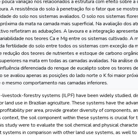
 pouca variação nos relacionados a estrutura com efeito sobre a
ura. A resistência do solo à penetração foi o fator que se most
idade do solo nos sistemas avaliados. O solo nos sistemas flor
próxima da mata na camada mais superficial. Na avaliação dos atr
ltivo refletiram as adubações. A lavoura e a integração apresent
ariabilidade nos teores Ca e Mg entre os sistemas cultivado. A 
da fertilidade do solo entre todos os sistemas com exceção da m
ve redução dos teores de nutrientes e estoque de carbono orgân
superiores na mata em todas as camadas avaliadas. Na análise do
nfluência diferenciada do renque de eucalipto sobre os teores de 
o se avaliou apenas as posições do lado norte o K foi maior pró
e o mesmo comportamento nas camadas inferiores.
-livestock-forestry systems (ILPF) have been widely studied, di
r land use in Brazilian agriculture. These systems have the adva
profitability per area, provide greater diversity of components, and
is context, the soil component within these systems is crucial for t
his study were to evaluate the soil chemical and physical characte
t systems in comparison with other land use systems, as well to 