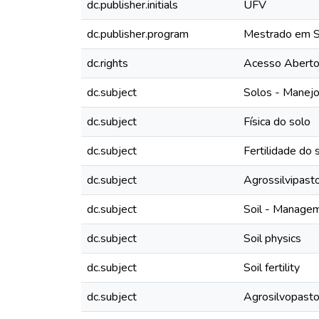
dc.publisher.initials
UFV
dc.publisher.program
Mestrado em So
dc.rights
Acesso Abert
dc.subject
Solos - Manej
dc.subject
Física do solo
dc.subject
Fertilidade do 
dc.subject
Agrossilvipasto
dc.subject
Soil - Manage
dc.subject
Soil physics
dc.subject
Soil fertility
dc.subject
Agrosilvopasto