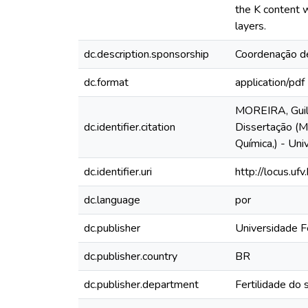
the K content w
layers.
dc.description.sponsorship
Coordenação de
dc.format
application/pdf
MOREIRA, Guilhe
dc.identifier.citation
Dissertação (Me
Química,) - Uni
dc.identifier.uri
http://locus.u
dc.language
por
dc.publisher
Universidade F
dc.publisher.country
BR
dc.publisher.department
Fertilidade do 