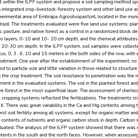
 within the ILPF system and propose a soil sampling method spec
 an integrated crop-livestock-forestry system and other land us
perimental area of Embrapa Agrosilvopastoril, located in the muni
razil. The treatments evaluated were five land use systems: plan
op, pasture, and native forest as a control in a randomized block d
o layers, 0-10 and 10- 20 cm depth, and the chemical attributes 
20-30 cm depth. In the ILPF system, soil samples were collected 
us, 0, 3 , 6, 10 and 15 meters in the both sides of the row, with
atment. One year after the establishment of the experiment, no v
ed to particle size and little variation in those related to structur
 the crop treatment. The soil resistance to penetration was the m
ment in the evaluated systems. The soil in the planted forest a
ve forest in the most superficial layer. The assessment of chemic
he cropping systems reflected the fertilizations. The treatments 
 K. There was great variability in the Ca and Mg contents among 
t soil fertility among all systems, except for organic matter an
e contents of nutrients and organic carbon stock in depth. Carbon 
valuated. The analysis of the ILFP system showed that there was 
ntents in the south and the north faces. However, when assessing 