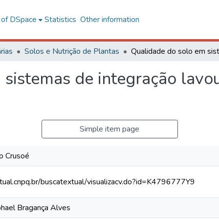
l of DSpace
Statistics
Other information
rias
Solos e Nutrição de Plantas
sistemas de integração lavou
Simple item page
io Crusoé
xtual.cnpq.br/buscatextual/visualizacv.do?id=K4796777Y9
phael Bragança Alves