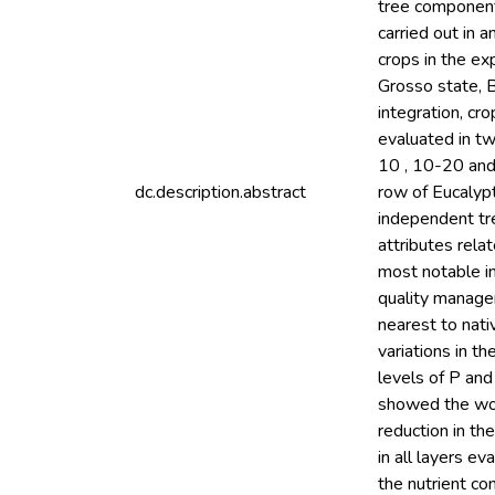
tree component
carried out in
crops in the ex
Grosso state, B
integration, cr
evaluated in tw
10 , 10-20 and 
dc.description.abstract
row of Eucalypt
independent tre
attributes relat
most notable in
quality manage
nearest to nati
variations in t
levels of P and
showed the wors
reduction in th
in all layers e
the nutrient co