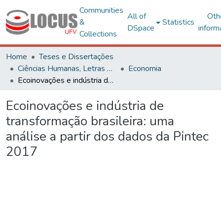
Communities
All of
Oth
&
Statistics
DSpace
inform
Collections
Home
Teses e Dissertações
Ciências Humanas, Letras e Artes
Economia
Ecoinovações e indústria de transformação brasileira: uma análise a partir dos dados da Pintec 2017
Ecoinovações e indústria de
transformação brasileira: uma
análise a partir dos dados da Pintec
2017