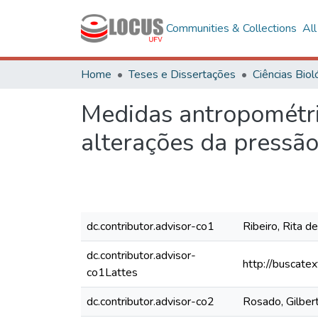
Communities & Collections
Al
Home
Teses e Dissertações
Medidas antropométri
alterações da pressão
dc.contributor.advisor-co1
Ribeiro, Rita d
dc.contributor.advisor-
http://buscate
co1Lattes
dc.contributor.advisor-co2
Rosado, Gilber