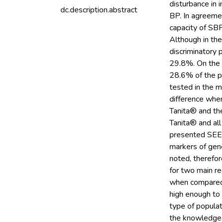
disturbance in 
dc.description.abstract
BP. In agreemen
capacity of SB
Although in the
discriminatory
29.8%. On the 
28.6% of the p
tested in the m
difference when
Tanita® and th
Tanita® and al
presented SEE<3
markers of gene
noted, therefor
for two main rea
when compared 
high enough to 
type of populat
the knowledge o