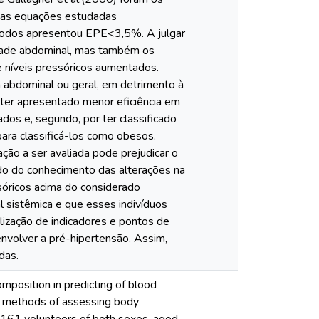
s as equações estudadas
todos apresentou EPE<3,5%. A julgar
idade abdominal, mas também os
e níveis pressóricos aumentados.
a abdominal ou geral, em detrimento à
r ter apresentado menor eficiência em
os e, segundo, por ter classificado
ra classificá-los como obesos.
ão a ser avaliada pode prejudicar o
do do conhecimento das alterações na
ssóricos acima do considerado
 sistêmica e que esses indivíduos
lização de indicadores e pontos de
nvolver a pré-hipertensão. Assim,
das.
omposition in predicting of blood
n methods of assessing body