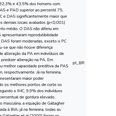
-se 32,3% e 43,5% dos homens com
S e PAD superior ao percentil 75,
PC e DAS significantemente maior que
os demais locais avaliados (p<0,001)
ponto médio. O DAS não diferiu em
apresentaram reprodutibilidade
lo DAS foram moderadas, exceto o PC
cou-se que não houve diferença
 de alteração da PA em indivíduos de
 predizer alteração na PA. Em
pt_BR
tou melhor capacidade preditiva da PAS
 respectivamente. Já na feminina,
apresentaram maior poder
do os melhores pontos de corte os
egundo o IMC, 9,9% dos indivíduos
ercentual de gordura elevado,
 masculina, a equação de Gallagher
ada à BIA; já na feminina, todas as
e Gallagher et al.(2000) foram os