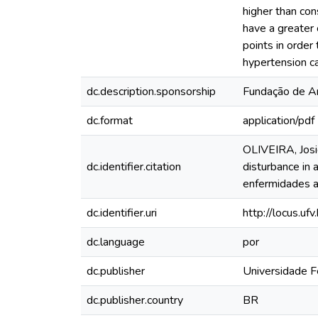
higher than con
have a greater 
points in order
hypertension ca
dc.description.sponsorship
Fundação de A
dc.format
application/pdf
OLIVEIRA, Josi
dc.identifier.citation
disturbance in 
enfermidades a
dc.identifier.uri
http://locus.u
dc.language
por
dc.publisher
Universidade F
dc.publisher.country
BR