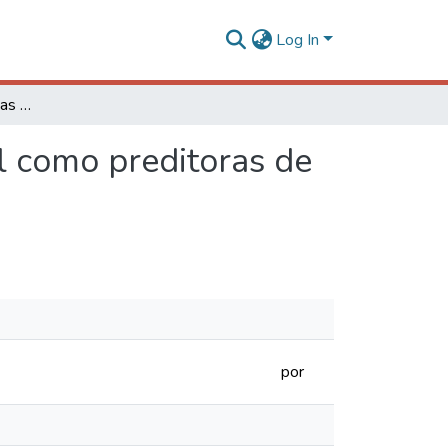
Log In
Medidas antropométricas e de composição corporal como preditoras de alterações da pressão arterial em adultos
l como preditoras de
por