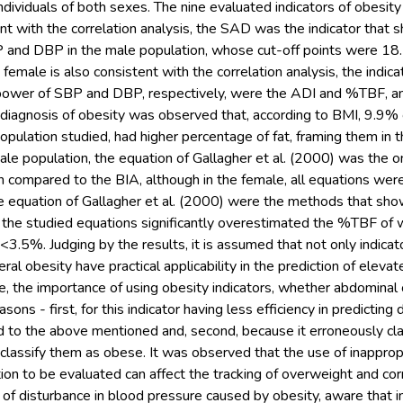
individuals of both sexes. The nine evaluated indicators of obesity
t with the correlation analysis, the SAD was the indicator that 
P and DBP in the male population, whose cut-off points were 18.
 female is also consistent with the correlation analysis, the indi
 power of SBP and DBP, respectively, were the ADI and %TBF, an
diagnosis of obesity was observed that, according to BMI, 9.9% 
opulation studied, had higher percentage of fat, framing them i
ale population, the equation of Gallagher et al. (2000) was the on
 compared to the BIA, although in the female, all equations were s
e equation of Gallagher et al. (2000) were the methods that s
l the studied equations significantly overestimated the %TBF o
.5%. Judging by the results, it is assumed that not only indicato
ral obesity have practical applicability in the prediction of eleva
e, the importance of using obesity indicators, whether abdominal 
sons - first, for this indicator having less efficiency in predictin
to the above mentioned and, second, because it erroneously cl
classify them as obese. It was observed that the use of inappro
ion to be evaluated can affect the tracking of overweight and cor
f disturbance in blood pressure caused by obesity, aware that in