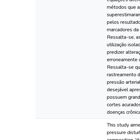
métodos que ap
superestimara
pelos resultad
marcadores da 
Ressalta-se, as
utilização isol
predizer alter
erroneamente c
Ressalta-se qu
rastreamento d
pressão arteria
desejável apre
possuem grande
cortes acurado
doenças crônic
This study aime
pressure distu