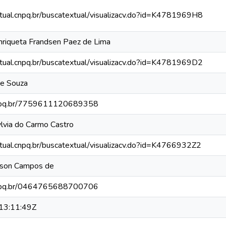
xtual.cnpq.br/buscatextual/visualizacv.do?id=K4781969H8
nriqueta Frandsen Paez de Lima
xtual.cnpq.br/buscatextual/visualizacv.do?id=K4781969D2
 de Souza
.cnpq.br/7759611120689358
ylvia do Carmo Castro
xtual.cnpq.br/buscatextual/visualizacv.do?id=K4766932Z2
nilson Campos de
.cnpq.br/0464765688700706
13:11:49Z