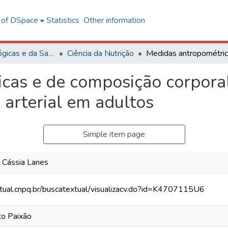
l of DSpace
Statistics
Other information
Ciências Biológicas e da Saúde
Ciência da Nutrição
cas e de composição corpora
 arterial em adultos
Simple item page
e Cássia Lanes
xtual.cnpq.br/buscatextual/visualizacv.do?id=K4707115U6
to Paixão