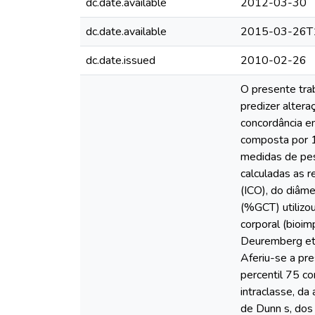
dc.date.available
2012-03-30
dc.date.available
2015-03-26T
dc.date.issued
2010-02-26
O presente tra
predizer altera
concordância e
composta por 1
medidas de peso
calculadas as r
(ICO), do diâme
(%GCT) utilizou
corporal (bioim
Deuremberg et 
Aferiu-se a pr
percentil 75 co
intraclasse, da
de Dunn s, dos