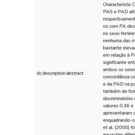
Characteristic
PAS e PAD alte
respectivament
os com PA dese
no sexo feminin
nenhuma das me
bastante eleva
em relação à PA
significante en
ambos os sexos
dc.description.abstract
concordância c
e da PAD na po
também de form
discriminatóri
valores 0,36 e
apresentaram o
enquadrando-os
et al. (2000) f
equações difer