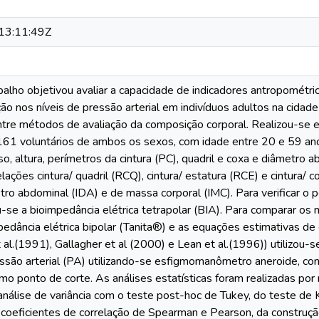
13:11:49Z
balho objetivou avaliar a capacidade de indicadores antropométr
ção nos níveis de pressão arterial em indivíduos adultos na cidade
ntre métodos de avaliação da composição corporal. Realizou-se es
61 voluntários de ambos os sexos, com idade entre 20 e 59 anos
, altura, perímetros da cintura (PC), quadril e coxa e diâmetro 
elações cintura/ quadril (RCQ), cintura/ estatura (RCE) e cintura/ 
tro abdominal (IDA) e de massa corporal (IMC). Para verificar o p
-se a bioimpedância elétrica tetrapolar (BIA). Para comparar os
pedância elétrica bipolar (Tanita®) e as equações estimativas de
al.(1991), Gallagher et al (2000) e Lean et al.(1996)) utilizou-
essão arterial (PA) utilizando-se esfigmomanômetro aneroide, c
mo ponto de corte. As análises estatísticas foram realizadas por
 análise de variância com o teste post-hoc de Tukey, do teste de
 coeficientes de correlação de Spearman e Pearson, da construç