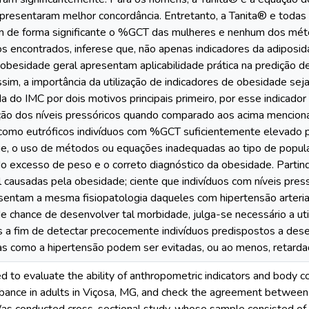
resentaram melhor concordância. Entretanto, a Tanita® e toda
m de forma significante o %GCT das mulheres e nenhum dos mé
os encontrados, inferese que, não apenas indicadores da adipos
obesidade geral apresentam aplicabilidade prática na predição d
sim, a importância da utilização de indicadores de obesidade sej
ada do IMC por dois motivos principais primeiro, por esse indicado
ação dos níveis pressóricos quando comparado aos acima mencionad
omo eutróficos indivíduos com %GCT suficientemente elevado pa
e, o uso de métodos ou equações inadequadas ao tipo de populaç
o excesso de peso e o correto diagnóstico da obesidade. Partin
l causadas pela obesidade; ciente que indivíduos com níveis pre
sentam a mesma fisiopatologia daqueles com hipertensão arterial
 chance de desenvolver tal morbidade, julga-se necessário a uti
s a fim de detectar precocemente indivíduos predispostos a dese
as como a hipertensão podem ser evitadas, ou ao menos, retarda
d to evaluate the ability of anthropometric indicators and body c
rbance in adults in Viçosa, MG, and check the agreement betwee