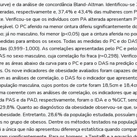
 Curve) e da análise de concordância Bland-Altman. Identificou
radas, respectivamente e, 37,4% e 43,4% das mulheres com PA
e. Verificou-se que os indivíduos com PA alterada apresentam 
jável. O PC aferido na menor cintura diferiu significantemente d
o; já no masculino, foi menor (p<0,05) que a cintura aferida no 
didas para ambos os sexos. Todas as medidas do PC e do DAS 
das (0,999-1,000). As correlações apresentadas pelo PC e pe
S no sexo masculino, cuja correlação foi fraca (r=0,298). Verifi
tre as áreas abaixo da curva para o PC e para o DAS na predição
. Os nove indicadores de obesidade avaliados foram capazes de
om as análises de correlação, o DAS foi o indicador que apresen
pulação masculina, cujos pontos de corte foram 18,5cm e 18,4cm,
a coerente com as análises de correlação, os indicadores que 
o da PAS e da PAD, respectivamente, foram o IDA e o %GCT, sen
 29,8%. Quanto ao diagnóstico da obesidade observou-se que, s
besidade. Entretanto, 28,6% da população estudada, possuíam p
 no grupo de obesos. Dentre os métodos testados na população
oi a única que não apresentou diferença estatística quando compar
iram significantemente. Para os homens, a Tanita® e a equação d