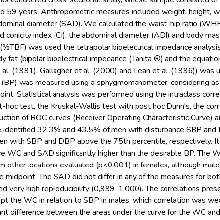
as conducted cross-sectional study, whose sample consisted of
 59 years. Anthropometric measures included weight, height, wai
bdominal diameter (SAD). We calculated the waist-hip ratio (WHR
 conicity index (CI), the abdominal diameter (ADI) and body mas
(%TBF) was used the tetrapolar bioelectrical impedance analysis
 fat (bipolar bioelectrical impedance (Tanita ®) and the equati
al. (1991), Gallagher et al. (2000) and Lean et al. (1996)) was
 (BP) was measured using a sphygmomanometer, considering as 
oint. Statistical analysis was performed using the intraclass correl
-hoc test, the Kruskal-Wallis test with post hoc Dunn's, the cor
uction of ROC curves (Receiver Operating Characteristic Curve) a
identified 32.3% and 43.5% of men with disturbance SBP and 
 with SBP and DBP above the 75th percentile, respectively. It
ve WC and SAD significantly higher than the desirable BP. The 
rom other locations evaluated (p<0.001) in females, although mal
e midpoint. The SAD did not differ in any of the measures for b
 very high reproducibility (0,999-1,000). The correlations pr
t the WC in relation to SBP in males, which correlation was wea
ant difference between the areas under the curve for the WC and