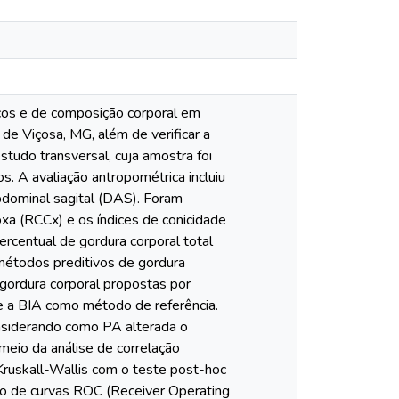
icos e de composição corporal em
 de Viçosa, MG, além de verificar a
tudo transversal, cuja amostra foi
. A avaliação antropométrica incluiu
abdominal sagital (DAS). Foram
coxa (RCCx) e os índices de conicidade
ercentual de gordura corporal total
 métodos preditivos de gordura
 gordura corporal propostas por
se a BIA como método de referência.
onsiderando como PA alterada o
 meio da análise de correlação
 Kruskall-Wallis com o teste post-hoc
ão de curvas ROC (Receiver Operating