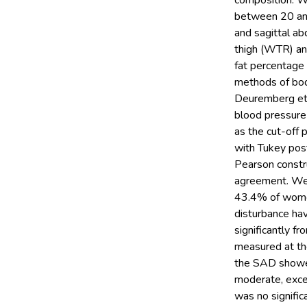
composition. W
between 20 and
and sagittal a
thigh (WTR) and
fat percentage 
methods of body
Deuremberg et 
blood pressure
as the cut-off p
with Tukey post
Pearson constr
agreement. We 
43.4% of women
disturbance ha
significantly f
measured at th
the SAD showed
moderate, excep
was no signific