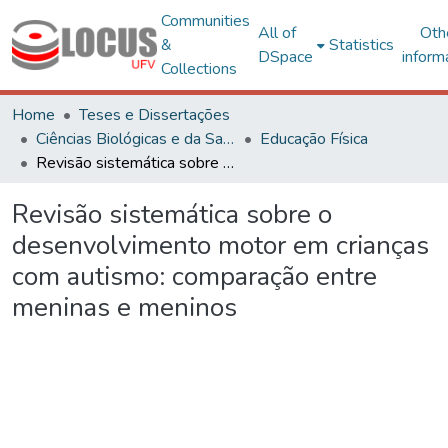
Communities
All of
Oth
&
Statistics
DSpace
inform
Collections
Home
Teses e Dissertações
Ciências Biológicas e da Saúde
Educação Física
Revisão sistemática sobre o desenvolvimento motor em crianças com autismo: comparação entre meninas e meninos
Revisão sistemática sobre o
desenvolvimento motor em crianças
com autismo: comparação entre
meninas e meninos