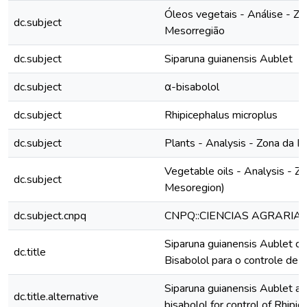
Óleos vegetais - Análise - Z
dc.subject
Mesorregião
dc.subject
Siparuna guianensis Aublet
dc.subject
α-bisabolol
dc.subject
Rhipicephalus microplus
dc.subject
Plants - Analysis - Zona da
Vegetable oils - Analysis - 
dc.subject
Mesoregion)
dc.subject.cnpq
CNPQ::CIENCIAS AGRARIA
Siparuna guianensis Aublet c
dc.title
Bisabolol para o controle de 
Siparuna guianensis Aublet a
dc.title.alternative
bisabolol for control of Rhipi