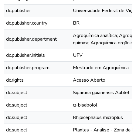
dc.publisher
Universidade Federal de Viço
dc.publisher.country
BR
Agroquímica analítica; Agroquí
dc.publisher.department
química; Agroquímica orgânica
dc.publisher.initials
UFV
dc.publisher.program
Mestrado em Agroquímica
dc.rights
Acesso Aberto
dc.subject
Siparuna guianensis Aublet
dc.subject
α-bisabolol
dc.subject
Rhipicephalus microplus
dc.subject
Plantas - Análise - Zona da 