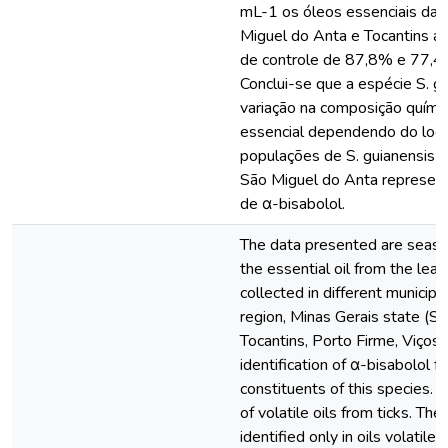
mL-1 os óleos essenciais da
Miguel do Anta e Tocantins a
de controle de 87,8% e 77,4
Conclui-se que a espécie S. g
variação na composição químic
essencial dependendo do local
populações de S. guianensis 
São Miguel do Anta represent
de α-bisabolol.
The data presented are season
the essential oil from the lea
collected in different municipa
region, Minas Gerais state (S
Tocantins, Porto Firme, Viçosa
identification of α-bisabolol f
constituents of this species. 
of volatile oils from ticks. Th
identified only in oils volatile