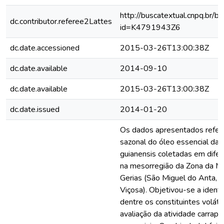
http://buscatextual.cnpq.br/bu
dc.contributor.referee2Lattes
id=K4791943Z6
dc.date.accessioned
2015-03-26T13:00:38Z
dc.date.available
2014-09-10
dc.date.available
2015-03-26T13:00:38Z
dc.date.issued
2014-01-20
Os dados apresentados refere
sazonal do óleo essencial das
guianensis coletadas em difer
na mesorregião da Zona da M
Gerias (São Miguel do Anta, T
Viçosa). Objetivou-se a identi
dentre os constituintes volát
avaliação da atividade carrapa