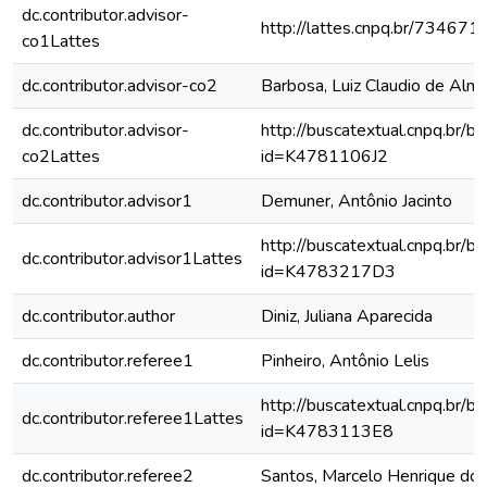
dc.contributor.advisor-
http://lattes.cnpq.br/7346
co1Lattes
dc.contributor.advisor-co2
Barbosa, Luiz Claudio de Alm
dc.contributor.advisor-
http://buscatextual.cnpq.br/bu
co2Lattes
id=K4781106J2
dc.contributor.advisor1
Demuner, Antônio Jacinto
http://buscatextual.cnpq.br/bu
dc.contributor.advisor1Lattes
id=K4783217D3
dc.contributor.author
Diniz, Juliana Aparecida
dc.contributor.referee1
Pinheiro, Antônio Lelis
http://buscatextual.cnpq.br/bu
dc.contributor.referee1Lattes
id=K4783113E8
dc.contributor.referee2
Santos, Marcelo Henrique do