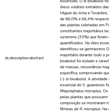
essenciais. O α-bisabolol foi
óleos voláteis extraídos das 
Miguel do Anta e Tocantins, a
de 86,0% e 66,4% respectiva
das plantas coletadas em Po
constituintes majoritários bic
curzereno (33%) que foram c
quantificados. No óleo essenc
identificou-se germacreno D 
majoritário durante todo o per
dc.description.abstract
bisabolol foi isolado e caract
de massas, ressonância magné
específica, comprovando que 
(-)-α-bisabolol. A atividade c
essencial de S. guianensis foi 
Rhipicephalus microplus. Os ó
pelas plantas que possuem α
composição se mostraram mais
fêmeas de R. microplus. Na c