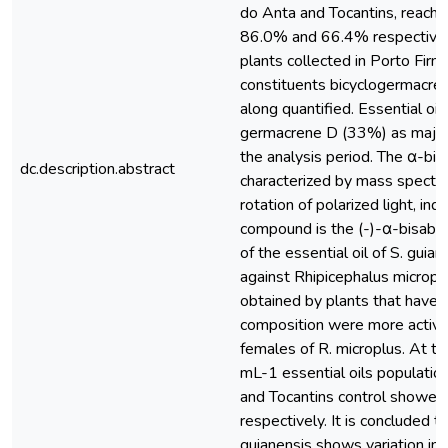
do Anta and Tocantins, reachi
86.0% and 66.4% respectively
plants collected in Porto Firm
constituents bicyclogermacre
along quantified. Essential oil
germacrene D (33%) as major
the analysis period. The α-bi
dc.description.abstract
characterized by mass spectr
rotation of polarized light, ind
compound is the (-)-α-bisabolo
of the essential oil of S. gui
against Rhipicephalus microplu
obtained by plants that have α
composition were more active
females of R. microplus. At t
mL-1 essential oils populatio
and Tocantins control showe
respectively. It is concluded t
guianensis shows variation in