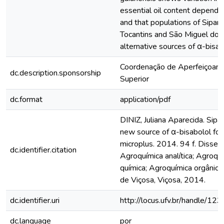
essential oil content depending
and that populations of Siparu
Tocantins and São Miguel do 
alternative sources of α-bisab
Coordenação de Aperfeiçoame
dc.description.sponsorship
Superior
dc.format
application/pdf
DINIZ, Juliana Aparecida. Sipa
new source of α-bisabolol for 
microplus. 2014. 94 f. Disse
dc.identifier.citation
Agroquímica analítica; Agroquí
química; Agroquímica orgânica
de Viçosa, Viçosa, 2014.
dc.identifier.uri
http://locus.ufv.br/handle/
dc.language
por