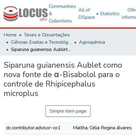
Communities
All of
Oth
&
Statistics
DSpace
inform
Collections
Home
Teses e Dissertações
Ciências Exatas e Tecnológicas
Agroquímica
Siparuna guianensis Aublet como nova fonte de α-Bisabolol para o controle de Rhipicephalus microplus
Siparuna guianensis Aublet como
nova fonte de α-Bisabolol para o
controle de Rhipicephalus
microplus
Simple item page
dc.contributor.advisor-co1
Maltha, Célia Regina álvares