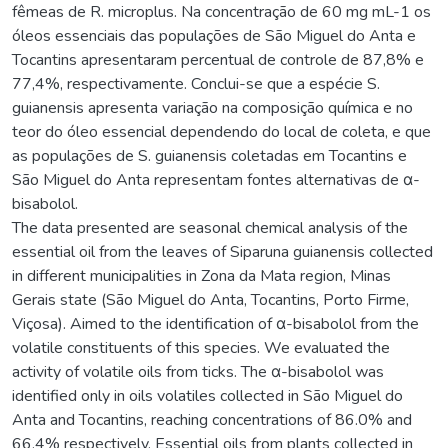
fêmeas de R. microplus. Na concentração de 60 mg mL-1 os
óleos essenciais das populações de São Miguel do Anta e
Tocantins apresentaram percentual de controle de 87,8% e
77,4%, respectivamente. Conclui-se que a espécie S.
guianensis apresenta variação na composição química e no
teor do óleo essencial dependendo do local de coleta, e que
as populações de S. guianensis coletadas em Tocantins e
São Miguel do Anta representam fontes alternativas de α-
bisabolol.
The data presented are seasonal chemical analysis of the
essential oil from the leaves of Siparuna guianensis collected
in different municipalities in Zona da Mata region, Minas
Gerais state (São Miguel do Anta, Tocantins, Porto Firme,
Viçosa). Aimed to the identification of α-bisabolol from the
volatile constituents of this species. We evaluated the
activity of volatile oils from ticks. The α-bisabolol was
identified only in oils volatiles collected in São Miguel do
Anta and Tocantins, reaching concentrations of 86.0% and
66.4% respectively. Essential oils from plants collected in