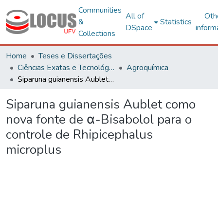
Communities
All of
Oth
&
Statistics
DSpace
inform
Collections
Home
Teses e Dissertações
Ciências Exatas e Tecnológicas
Agroquímica
Siparuna guianensis Aublet como nova fonte de α-Bisabolol para o controle de Rhipicephalus microplus
Siparuna guianensis Aublet como
nova fonte de α-Bisabolol para o
controle de Rhipicephalus
microplus