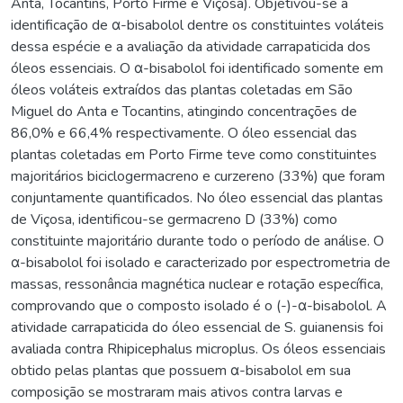
Anta, Tocantins, Porto Firme e Viçosa). Objetivou-se a
identificação de α-bisabolol dentre os constituintes voláteis
dessa espécie e a avaliação da atividade carrapaticida dos
óleos essenciais. O α-bisabolol foi identificado somente em
óleos voláteis extraídos das plantas coletadas em São
Miguel do Anta e Tocantins, atingindo concentrações de
86,0% e 66,4% respectivamente. O óleo essencial das
plantas coletadas em Porto Firme teve como constituintes
majoritários biciclogermacreno e curzereno (33%) que foram
conjuntamente quantificados. No óleo essencial das plantas
de Viçosa, identificou-se germacreno D (33%) como
constituinte majoritário durante todo o período de análise. O
α-bisabolol foi isolado e caracterizado por espectrometria de
massas, ressonância magnética nuclear e rotação específica,
comprovando que o composto isolado é o (-)-α-bisabolol. A
atividade carrapaticida do óleo essencial de S. guianensis foi
avaliada contra Rhipicephalus microplus. Os óleos essenciais
obtido pelas plantas que possuem α-bisabolol em sua
composição se mostraram mais ativos contra larvas e