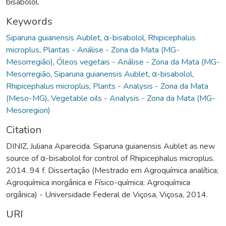
bisabolol.
Keywords
Siparuna guianensis Aublet
,
α-bisabolol
,
Rhipicephalus
microplus
,
Plantas - Análise - Zona da Mata (MG-
Mesorregião)
,
Óleos vegetais - Análise - Zona da Mata (MG-
Mesorregião
,
Siparuna guianensis Aublet
,
α-bisabolol
,
Rhipicephalus microplus
,
Plants - Analysis - Zona da Mata
(Meso-MG)
,
Vegetable oils - Analysis - Zona da Mata (MG-
Mesoregion)
Citation
DINIZ, Juliana Aparecida. Siparuna guianensis Aublet as new
source of α-bisabolol for control of Rhipicephalus microplus.
2014. 94 f. Dissertação (Mestrado em Agroquímica analítica;
Agroquímica inorgânica e Físico-química; Agroquímica
orgânica) - Universidade Federal de Viçosa, Viçosa, 2014.
URI