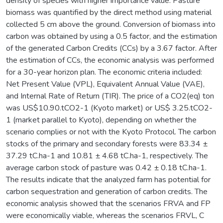
density of species with higher importance value. Pasture
biomass was quantified by the direct method using material
collected 5 cm above the ground. Conversion of biomass into
carbon was obtained by using a 0.5 factor, and the estimation
of the generated Carbon Credits (CCs) by a 3.67 factor. After
the estimation of CCs, the economic analysis was performed
for a 30-year horizon plan. The economic criteria included:
Net Present Value (VPL), Equivalent Annual Value (VAE),
and Internal Rate of Return (TIR). The price of a CO2(eq) ton
was US$10.90.tCO2-1 (Kyoto market) or US$ 3.25.tCO2-
1 (market parallel to Kyoto), depending on whether the
scenario complies or not with the Kyoto Protocol. The carbon
stocks of the primary and secondary forests were 83.34 ±
37.29 tC.ha-1 and 10.81 ± 4.68 tC.ha-1, respectively. The
average carbon stock of pasture was 0.42 ± 0.18 tC.ha-1.
The results indicate that the analyzed farm has potential for
carbon sequestration and generation of carbon credits. The
economic analysis showed that the scenarios FRVA and FP
were economically viable, whereas the scenarios FRVL, C