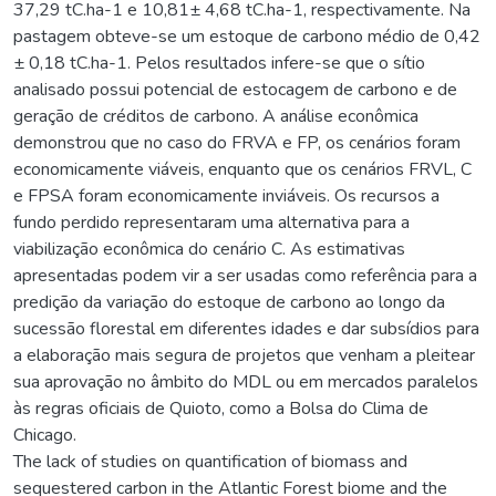
37,29 tC.ha-1 e 10,81± 4,68 tC.ha-1, respectivamente. Na
pastagem obteve-se um estoque de carbono médio de 0,42
± 0,18 tC.ha-1. Pelos resultados infere-se que o sítio
analisado possui potencial de estocagem de carbono e de
geração de créditos de carbono. A análise econômica
demonstrou que no caso do FRVA e FP, os cenários foram
economicamente viáveis, enquanto que os cenários FRVL, C
e FPSA foram economicamente inviáveis. Os recursos a
fundo perdido representaram uma alternativa para a
viabilização econômica do cenário C. As estimativas
apresentadas podem vir a ser usadas como referência para a
predição da variação do estoque de carbono ao longo da
sucessão florestal em diferentes idades e dar subsídios para
a elaboração mais segura de projetos que venham a pleitear
sua aprovação no âmbito do MDL ou em mercados paralelos
às regras oficiais de Quioto, como a Bolsa do Clima de
Chicago.
The lack of studies on quantification of biomass and
sequestered carbon in the Atlantic Forest biome and the