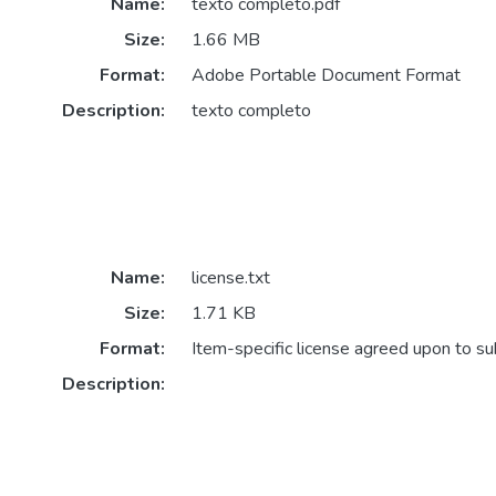
Name:
texto completo.pdf
Size:
1.66 MB
Format:
Adobe Portable Document Format
Description:
texto completo
Name:
license.txt
Size:
1.71 KB
Format:
Item-specific license agreed upon to s
Description: