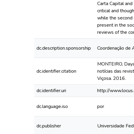
Carta Capital and
critical and thou
while the second 
present in the so
reviews of the co
dc.description.sponsorship
Coordenação de A
MONTEIRO, Dayane 
dc.identifier.citation
notícias das revi
Viçosa. 2016.
dc.identifier.uri
http://www.locu
dc.language.iso
por
dc.publisher
Universidade Fed