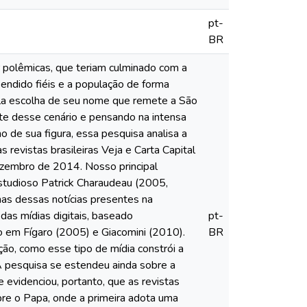
pt-
BR
r polêmicas, que teriam culminado com a
endido fiéis e a população de forma
ela escolha de seu nome que remete a São
te desse cenário e pensando na intensa
de sua figura, essa pesquisa analisa a
 revistas brasileiras Veja e Carta Capital
ezembro de 2014. Nosso principal
studioso Patrick Charaudeau (2005,
mas dessas notícias presentes na
as mídias digitais, baseado
pt-
 em Fígaro (2005) e Giacomini (2010).
BR
ção, como esse tipo de mídia constrói a
. A pesquisa se estendeu ainda sobre a
evidenciou, portanto, que as revistas
bre o Papa, onde a primeira adota uma