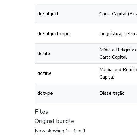
dc.subject
Carta Capital (Rev
dc.subject.cnpq
Lingüística, Letra
Mídia e Religião:
dc.title
Carta Capital
Media and Religio
dc.title
Capital
dc.type
Dissertação
Files
Original bundle
Now showing
1 - 1 of 1