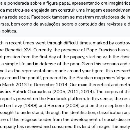
ica e ponderada sobre a figura papal, apresentando ora imaginário
da mostrou-se engajada em construir uma imagem essencialment
s na rede social Facebook também se mostram reveladores de ima
ersas, bem como de avaliações sobre o conteúdo das revistas e 
política.
ch in recent times went through difficult times, marked by controv
pe Benedict XVI. Currently, the presence of Pope Francisco has sur
ent position from the first day of the papacy, starting with the choi
a simple life and in defense of the poor. Given this scenario and
ell as the representations made around your figure, this research
ary around the pontiff, prepared by the Brazilian magazines Veja
om March 2013 to December 2014. Our main theoretical and metho
uistics Patrick Charaudeau (2005, 2012, 2014). The corpus of th
reports present on the Facebook platform. In this sense, the rese
ed on Levy (1999) and Recuero (2009) and on the reception stud
ought to understand, through the identification, classification and
ure of this religious leader from the development of social-discu
company has received and consumed this kind of image. The anal