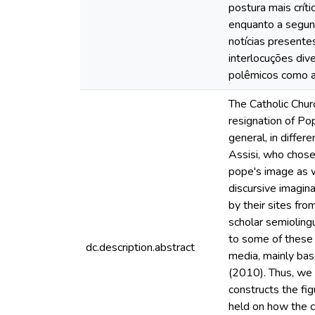
postura mais crít
enquanto a segun
notícias presente
interlocuções div
polêmicos como a 
The Catholic Chur
resignation of Po
general, in differ
Assisi, who chose 
pope's image as w
discursive imagin
by their sites fr
scholar semioling
to some of these 
dc.description.abstract
media, mainly bas
(2010). Thus, we s
constructs the fig
held on how the 