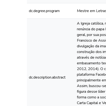
dc.degree.program
Mestre em Letra
A Igreja católica
renúncia do papa 
geral, por sua po
Francisco de Assi
divulgação da im
construção dos im
através de notíci
embasamento teór
2012, 2014). O co
plataforma Facebo
dc.description.abstract
principalmente e
Assim, buscou-se 
figura desse líde
forma como a soci
Carta Capital e V