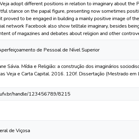
 Veja adopt different positions in relation to imaginary about the
ghtful stance on the papal figure, presenting now sometimes posit
it proved to be engaged in building a mainly positive image of 
cial network Facebook also show telltale imaginary, besides being 
ntent of magazines and debates about religion and other controvers
perfeiçoamento de Pessoal de Nível Superior
Sávia. Mídia e Religião: a construção dos imaginários sociodisc
stas Veja e Carta Capital. 2016. 120f. Dissertação (Mestrado em 
s.ufv.br/handle/123456789/8215
eral de Viçosa