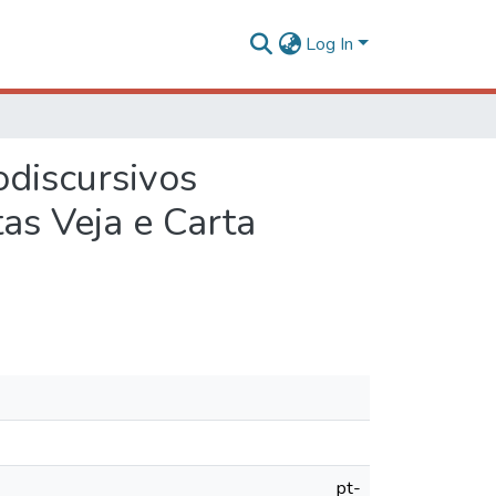
Log In
odiscursivos
tas Veja e Carta
pt-