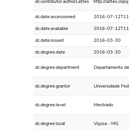
dc.contributor.authorLattes
http://lattes.c
dc.date.accessioned
2016-07-12T11
dc.date.available
2016-07-12T11
dc.date.issued
2016-03-30
dc.degree.date
2016-03-30
dc.degree.department
Departamento de
dc.degree.grantor
Universidade Fed
dc.degree.level
Mestrado
dc.degree.local
Viçosa - MG