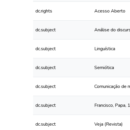
dc.rights
Acesso Aberto
dc.subject
Análise do discur
dc.subject
Linguística
dc.subject
Semiótica
dc.subject
Comunicação de m
dc.subject
Francisco, Papa,
dc.subject
Veja (Revista)