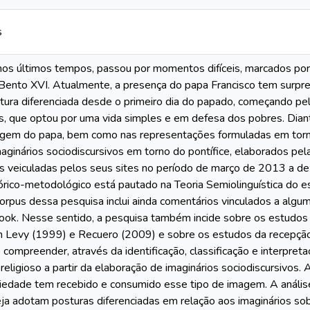
s
, nos últimos tempos, passou por momentos difíceis, marcados po
Bento XVI. Atualmente, a presença do papa Francisco tem surpre
stura diferenciada desde o primeiro dia do papado, começando p
s, que optou por uma vida simples e em defesa dos pobres. Dian
agem do papa, bem como nas representações formuladas em torno 
aginários sociodiscursivos em torno do pontífice, elaborados pelas
as veiculadas pelos seus sites no período de março de 2013 a d
ico-metodológico está pautado na Teoria Semiolinguística do e
rpus dessa pesquisa inclui ainda comentários vinculados a algu
ok. Nesse sentido, a pesquisa também incide sobre os estudos d
m Levy (1999) e Recuero (2009) e sobre os estudos da recepção
compreender, através da identificação, classificação e interpreta
r religioso a partir da elaboração de imaginários sociodiscursivos
edade tem recebido e consumido esse tipo de imagem. A análise 
eja adotam posturas diferenciadas em relação aos imaginários so