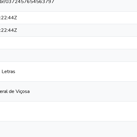
npq.br/0372457654563797
:22:44Z
:22:44Z
 Letras
eral de Viçosa