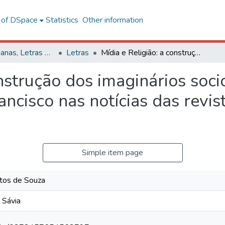
l of DSpace
Statistics
Other information
Ciências Humanas, Letras e Artes
Letras
Mídia e Religião: a construção dos imaginários sociodiscursivos referentes ao papa Francisco nas notícias das revistas Veja e Carta Capital
onstrução dos imaginários soci
ncisco nas notícias das revis
Simple item page
tos de Souza
 Sávia