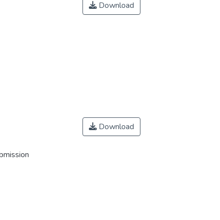
Download
Download
ubmission