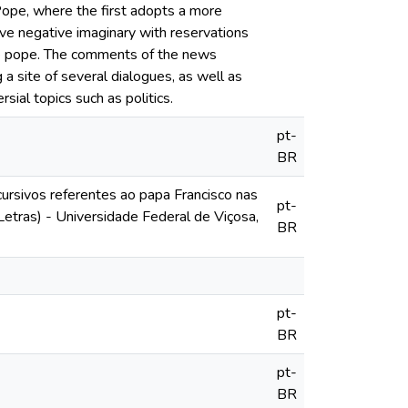
 Pope, where the first adopts a more
ive negative imaginary with reservations
the pope. The comments of the news
a site of several dialogues, as well as
ial topics such as politics.
pt-
BR
ursivos referentes ao papa Francisco nas
pt-
Letras) - Universidade Federal de Viçosa,
BR
pt-
BR
pt-
BR