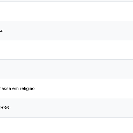
so
assa em religião
 1936-